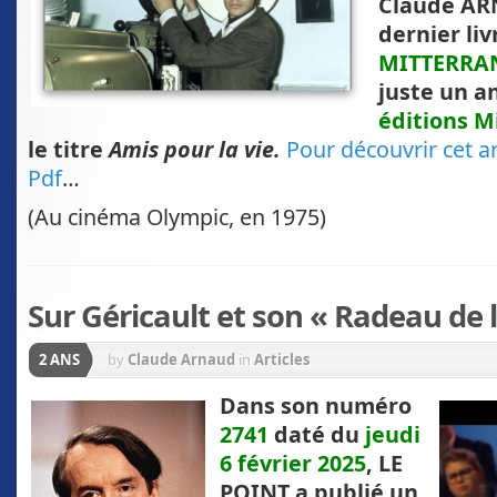
Claude AR
dernier li
MITTERRA
juste un a
éditions M
le titre
Amis pour la vie.
Pour découvrir cet ar
Pdf
…
(Au cinéma Olympic, en 1975)
Sur Géricault et son « Radeau de
2 ANS
by
Claude Arnaud
in
Articles
D
ans son numéro
2741
daté du
jeudi
6 février 2025
, LE
POINT a publié un