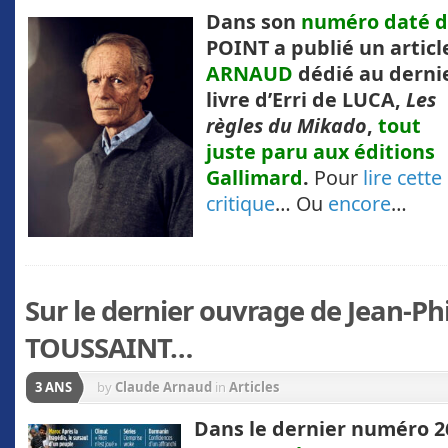
Dans son
numéro daté du
POINT a publié un articl
ARNAUD
dédié au derni
livre d’Erri de LUCA,
Les
règles du
Mikado
,
tout
juste paru aux éditions
Gallimard
.
Pour
lire cette
critique
… Ou
encore
…
Sur le dernier ouvrage de Jean-Ph
TOUSSAINT…
3 ANS
by
Claude Arnaud
in
Articles
Dans le dernier numéro 2