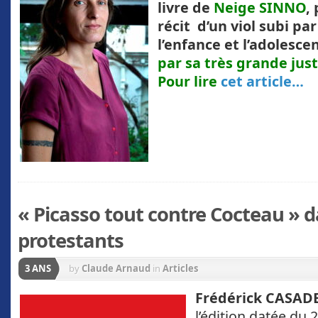
livre de
Neige SINNO
,
récit d’un viol subi pa
l’enfance et l’adolesce
par sa très grande just
Pour lire
cet article…
« Picasso tout contre Cocteau » 
protestants
3 ANS
by
Claude Arnaud
in
Articles
Frédérick CASAD
l’édition datée du 