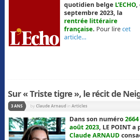
quotidien belge
L’ECHO
,
septembre 2023, la
rentrée littéraire
française
.
Pour lire
cet
article…
Sur « Triste tigre », le récit de N
3 ANS
by
Claude Arnaud
in
Articles
Dans son numéro
266
août 2023
, LE POINT a 
Claude ARNAUD
consac