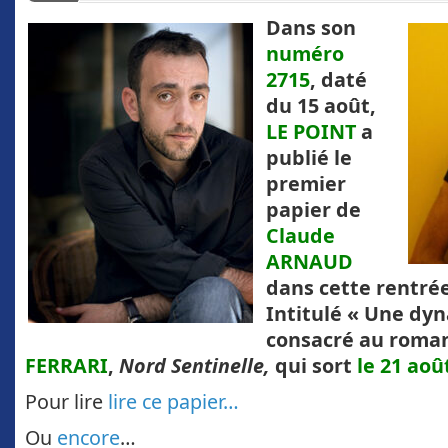
Dans son
numéro
2715
, daté
du 15 août,
LE POINT
a
publié le
premier
papier de
Claude
ARNAUD
dans cette rentré
Intitulé « Une dyna
consacré au roma
FERRARI
,
Nord Sentinelle,
qui sort
le 21 aoû
Pour lire
lire ce papier…
Ou
encore
…