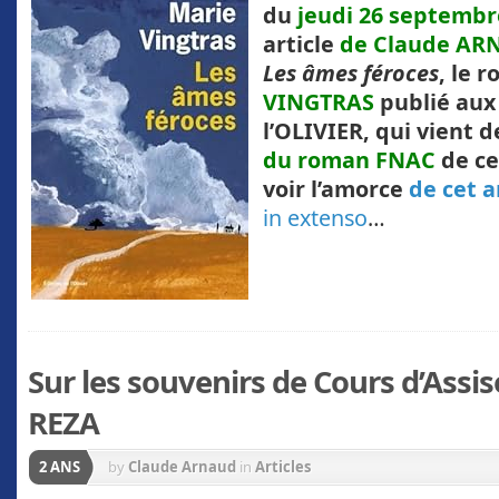
du
jeudi 26 septembr
article
de Claude A
Les âmes féroces
, le 
VINGTRAS
publié aux
l’OLIVIER, qui vient d
du roman FNAC
de ce
voir l’amorce
de cet a
in extenso
…
Sur les souvenirs de Cours d’Assi
REZA
2 ANS
by
Claude Arnaud
in
Articles