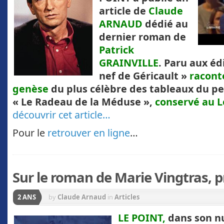
article de
Claude
ARNAUD
dédié au
dernier roman de
Patrick
GRAINVILLE
. Paru aux édi
nef de Géricault »
raconte
genèse
du plus célèbre des tableaux du p
« Le Radeau de la Méduse »,
conservé au 
découvrir cet article…
Pour le
retrouver en ligne
…
Sur le roman de Marie Vingtras, 
2 ANS
by
Claude Arnaud
in
Articles
LE POINT,
dans son n