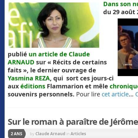
Dans son n
du 29 août 
publié
un article de Claude
ARNAUD
sur « Récits de certains
faits », le dernier ouvrage de
Yasmina REZA
, qui sort ces jours-ci
aux
éditions
Flammarion et mêle
chronique
souvenirs personnels.
Pour lire
cet article
…
Sur le roman à paraître de Jérôm
2 ANS
by
Claude Arnaud
in
Articles