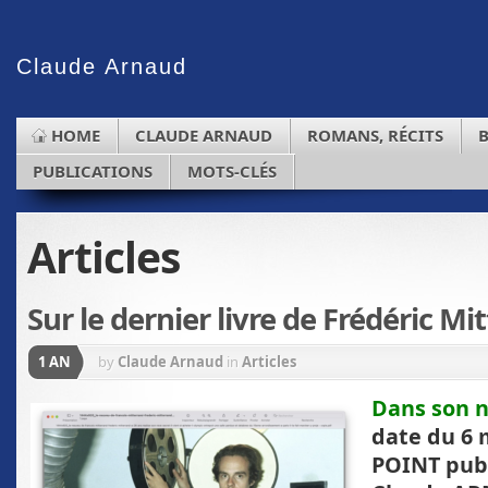
Claude
Arnaud
HOME
CLAUDE ARNAUD
ROMANS, RÉCITS
PUBLICATIONS
MOTS-CLÉS
Articles
Sur le dernier livre de Frédéric Mi
1 AN
by
Claude Arnaud
in
Articles
Dans son 
date du 6 
POINT publ