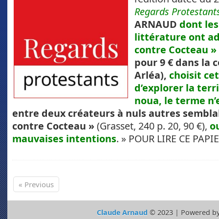
Regards Protestant
ARNAUD
dont le
littérature ont a
contre Cocteau »
pour 9 € dans la 
Arléa),
choisit ce
d’explorer la terr
noua, le terme n’
entre deux créateurs à nuls autres sembla
contre Cocteau »
(Grasset, 240 p. 20, 90 €),
o
mauvaises intentions
. » POUR LIRE CE PAPI
« Previous
Claude Arnaud
© 2023 | Powered b