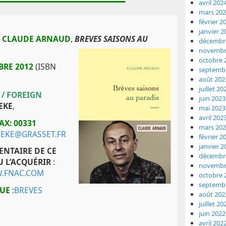
avril 202
mars 20
février 2
janvier 2
E CLAUDE ARNAUD
,
BREVES SAISONS AU
décembr
novembr
octobre 
BRE 2012
(ISBN
septemb
août 202
juillet 20
 / FOREIGN
juin 2023
EKE
,
mai 2023
avril 202
AX: 00331
mars 20
EKE@GRASSET.FR
février 2
janvier 2
ENTAIRE DE CE
décembr
OU L’ACQUÉRIR
:
novembr
.FNAC.COM
octobre 
septemb
QUE
:
BREVES
août 202
juillet 20
juin 2022
avril 202