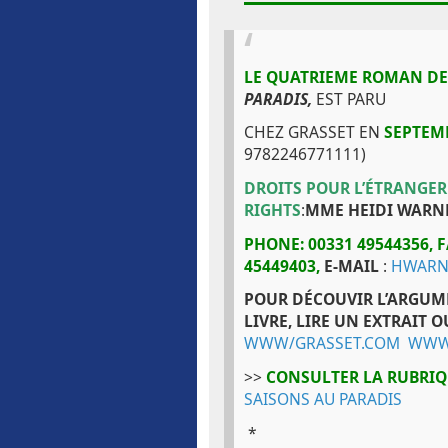
LE QUATRIEME ROMAN D
PARADIS,
EST PARU
CHEZ GRASSET EN
SEPTEM
9782246771111)
DROITS POUR L’ÉTRANGER
RIGHTS
:
MME HEIDI WARN
PHONE: 00331 49544356,
F
45449403,
E-MAIL
:
HWARN
POUR DÉCOUVIR L’ARGUM
LIVRE, LIRE UN EXTRAIT 
WWW/GRASSET.COM
WWW
>>
CONSULTER LA RUBRI
SAISONS AU PARADIS
*