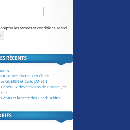
accepter les termes et conditions, Merci.
ES RÉCENTS
orille
tout contre Cocteau en Chine
ues GUERIN et Carlo JANSITI
-Généreux des écrivains de Grasset ( et
ux…)
 GYSIN et la secte des Haschischins
ORIES