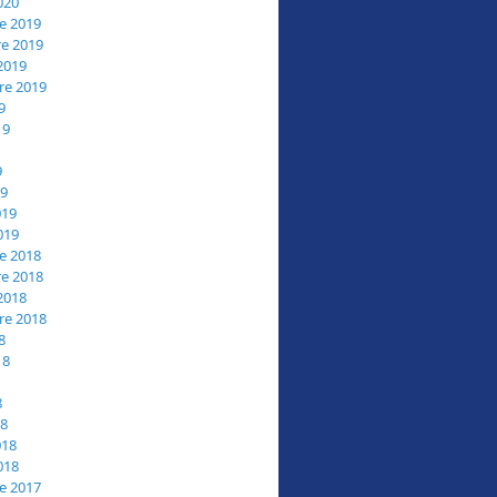
020
e 2019
e 2019
2019
re 2019
9
19
9
19
019
019
e 2018
e 2018
2018
re 2018
8
18
8
18
018
018
e 2017