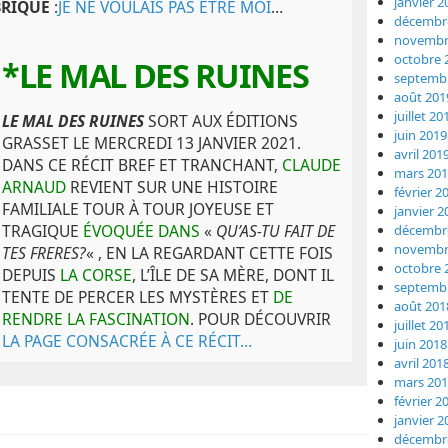
janvier 2
BRIQUE
:
JE NE VOULAIS PAS ÊTRE MOI
…
décembr
novembr
octobre 
*LE MAL DES RUINES
septemb
août 201
juillet 20
LE MAL DES RUINES
SORT AUX ÉDITIONS
juin 2019
GRASSET LE MERCREDI 13 JANVIER 2021.
avril 201
DANS CE RÉCIT BREF ET TRANCHANT,
CLAUDE
mars 20
ARNAUD
REVIENT SUR UNE HISTOIRE
février 2
FAMILIALE TOUR À TOUR JOYEUSE ET
janvier 2
TRAGIQUE
ÉVOQUÉE DANS
«
QU’AS-TU FAIT DE
décembr
novembr
TES FRERES?
« , EN LA REGARDANT CETTE FOIS
octobre 
DEPUIS
LA CORSE
, L’ÎLE DE SA MÈRE, DONT IL
septemb
TENTE DE PERCER LES MYSTÈRES ET
DE
août 201
RENDRE LA FASCINATION
. POUR DÉCOUVRIR
juillet 20
LA PAGE CONSACRÉE À CE RÉCIT…
juin 2018
avril 201
mars 20
février 2
janvier 2
décembr