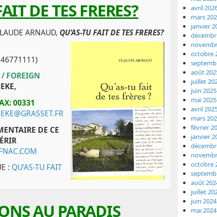
FAIT DE TES FRERES?
avril 202
mars 20
janvier 2
CLAUDE ARNAUD,
QU’AS-TU FAIT DE TES FRERES?
décembr
novembr
octobre 
246771111)
septemb
août 202
 / FOREIGN
juillet 20
EKE,
juin 2025
mai 2025
AX: 00331
avril 202
EKE@GRASSET.FR
mars 20
février 2
MENTAIRE DE CE
janvier 2
ÉRIR
décembr
FNAC.COM
novembr
octobre 
E :
QU’AS-TU FAIT
septemb
août 202
juillet 20
juin 2024
SONS AU PARADIS
mai 2024