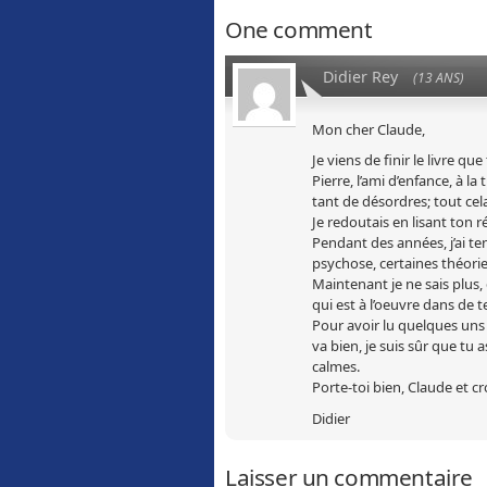
One comment
Didier Rey
(13 ANS)
Mon cher Claude,
Je viens de finir le livre qu
Pierre, l’ami d’enfance, à la
tant de désordres; tout ce
Je redoutais en lisant ton réc
Pendant des années, j’ai te
psychose, certaines théorie
Maintenant je ne sais plus, 
qui est à l’oeuvre dans de t
Pour avoir lu quelques uns 
va bien, je suis sûr que tu
calmes.
Porte-toi bien, Claude et c
Didier
Laisser un commentaire