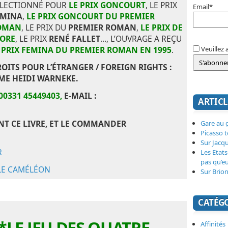
ÉLECTIONNÉ POUR
LE PRIX GONCOURT
, LE PRIX
Email*
EMINA
,
LE PRIX
GONCOURT DU PREMIER
OMAN
, LE PRIX DU
PREMIER ROMAN
,
LE PRIX DE
LORE
, LE PRIX
RENÉ FALLET
…, L’OUVRAGE A REÇU
Veuillez 
E
PRIX FEMINA DU PREMIER ROMAN EN 1995
.
OITS POUR L’ÉTRANGER / FOREIGN RIGHTS :
ME HEIDI WARNEKE.
00331 45449403,
E-MAIL :
ARTICL
T CE LIVRE, ET LE COMMANDER
Gare au g
Picasso 
Sur Jacq
R
Les Etats
pas qu’e
LE CAMÉLÉON
Sur Brion
CATÉG
*LE JEU DES QUATRE
Affinités