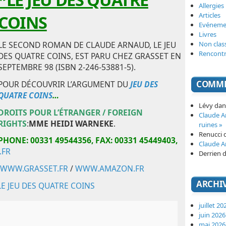
Allergies
Articles
COINS
Evéneme
Livres
Non clas
LE SECOND ROMAN DE CLAUDE ARNAUD, LE JEU
Rencont
DES QUATRE COINS, EST PARU CHEZ GRASSET EN
SEPTEMBRE 98 (ISBN 2-246-53881-5).
COMME
POUR DÉCOUVRIR L’ARGUMENT DU
JEU DES
QUATRE COINS
…
Lévy
da
DROITS POUR L’ÉTRANGER / FOREIGN
Claude 
RIGHTS
:
MME HEIDI WARNEKE
.
ruines »
Renucci
PHONE: 00331 49544356,
FAX: 00331 45449403,
Claude 
.FR
Derrien
d
WWW.GRASSET.FR
/
WWW.AMAZON.FR
ARCHI
LE JEU DES QUATRE COINS
juillet 20
juin 2026
mai 2026