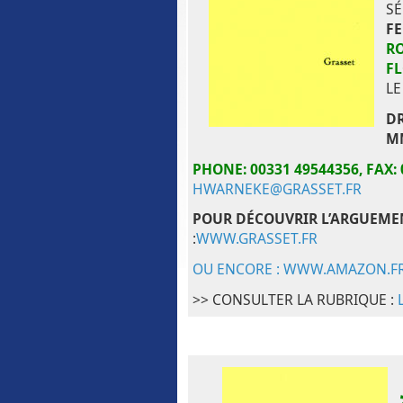
S
F
R
F
L
DR
M
PHONE: 00331 49544356,
FAX: 
HWARNEKE@GRASSET.FR
POUR DÉCOUVRIR L’ARGUEMEN
:
WWW.GRASSET.FR
OU ENCORE : WWW.AMAZON.F
>> CONSULTER LA RUBRIQUE :