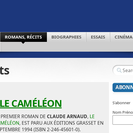
ROMANS, RÉCITS
BIOGRAPHIES
ESSAIS
CINÉMA
ts
ABONN
LE CAMÉLÉON
S'abonner
Nom Prén
 PREMIER ROMAN DE
CLAUDE ARNAUD
,
LE
AMÉLÉON
, EST PARU AUX ÉDITIONS GRASSET EN
PTEMBRE 1994 (ISBN 2-246-45601-0).