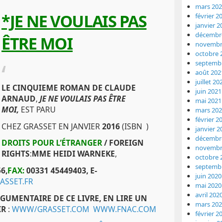
mars 20
*JE NE VOULAIS PAS
février 2
janvier 2
décembr
ÊTRE MOI
novembr
octobre 
septemb
août 202
juillet 20
LE CINQUIEME ROMAN DE CLAUDE
juin 2021
ARNAUD
,
JE NE VOULAIS PAS ÊTRE
mai 2021
MOI,
EST PARU
mars 20
février 2
CHEZ GRASSET EN JANVIER
2016
(ISBN )
janvier 2
décembr
DROITS POUR L’ÉTRANGER
/ FOREIGN
novembr
RIGHTS
:
MME HEIDI WARNEKE
,
octobre 
septemb
6,
FAX:
00331 45449403,
E-
juin 2020
SSET.FR
mai 2020
avril 202
GUMENTAIRE DE CE LIVRE, EN LIRE UN
mars 20
IR
:
WWW/GRASSET.COM
WWW.FNAC.COM
février 2