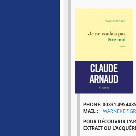
PHONE: 00331 4954435
MAIL
:
HWARNEKE@GRA
POUR DÉCOUVRIR L’AR
EXTRAIT OU L’ACQUÉR