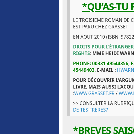
*QU’AS-TU 
LE TROISIEME ROMAN DE 
EST PARU CHEZ GRASSET
EN AOUT 2010 (ISBN 9782
DROITS POUR L’ÉTRANGER
RIGHTS
:
MME HEIDI WARN
PHONE: 00331 49544356,
F
45449403,
E-MAIL :
HWARN
POUR DÉCOUVRIR L’ARGU
LIVRE, MAIS AUSSI L’ACQU
:
WWW.GRASSET.FR
/
WWW.
>> CONSULTER LA RUBRIQU
DE TES FRERES?
*BREVES SAI