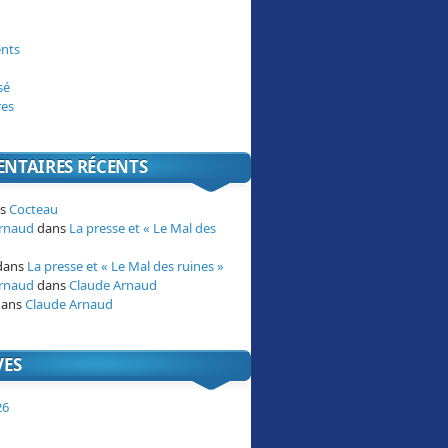
nts
sé
res
NTAIRES RÉCENTS
ns
Cocteau
Arnaud
dans
La presse et « Le Mal des
dans
La presse et « Le Mal des ruines »
Arnaud
dans
Claude Arnaud
ans
Claude Arnaud
VES
26