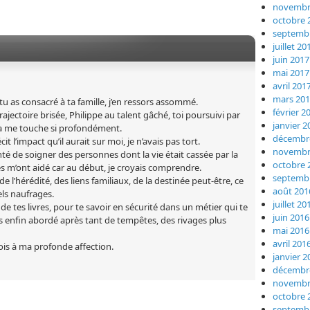
novembr
octobre 
septemb
juillet 20
juin 2017
mai 2017
avril 201
mars 20
e tu as consacré à ta famille, j’en ressors assommé.
février 2
 trajectoire brisée, Philippe au talent gâché, toi poursuivi par
janvier 2
la me touche si profondément.
décembr
it l’impact qu’il aurait sur moi, je n’avais pas tort.
novembr
nté de soigner des personnes dont la vie était cassée par la
octobre 
s m’ont aidé car au début, je croyais comprendre.
septemb
de l’hérédité, des liens familiaux, de la destinée peut-être, ce
août 201
els naufrages.
juillet 20
de tes livres, pour te savoir en sécurité dans un métier qui te
juin 2016
 as enfin abordé après tant de tempêtes, des rivages plus
mai 2016
avril 201
rois à ma profonde affection.
janvier 2
décembr
novembr
octobre 
septemb