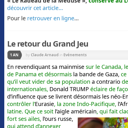
« Le Radeau de la Méduse »,
conservé au 
découvrir cet article…
Pour le
retrouver en ligne
…
Le retour du Grand Jeu
1 AN
by
Claude Arnaud
in
Evénements
En revendiquant sa mainmise
sur le Canada, l
de Panama et désormais
la bande de Gaza,
ce
qu’il veut vider de sa population
a contrario
de
internationales,
Donald TRUMP
éclaire de fa
d’influence que se livrent désormais les néo-E
contrôler l’
Eurasie
, la zone Indo-Pacifique,
l’Af
latine. Que ce soit
l’aigle américain
, qui fait c
fort ses ailes,
l’ours
russe,
qui attend d’annexer