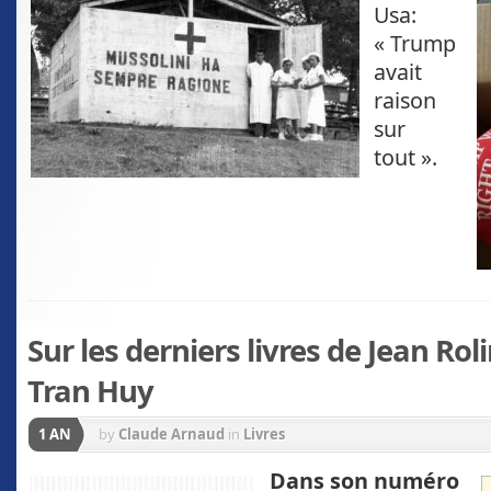
Usa:
« Trump
avait
raison
sur
tout ».
Sur les derniers livres de Jean Rol
Tran Huy
1 AN
by
Claude Arnaud
in
Livres
D
ans son numéro