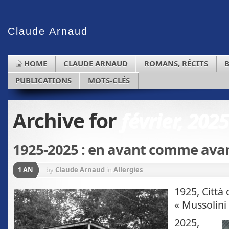
Claude
Arnaud
HOME
CLAUDE ARNAUD
ROMANS, RÉCITS
PUBLICATIONS
MOTS-CLÉS
Archive for
février, 2025
1925-2025 : en avant comme avan
1 AN
by
Claude Arnaud
in
Allergies
1925, Città 
« Mussolini 
2025,