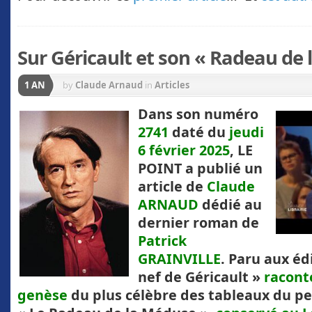
Sur Géricault et son « Radeau de
1 AN
by
Claude Arnaud
in
Articles
D
ans son numéro
2741
daté du
jeudi
6 février 2025
, LE
POINT a publié un
article de
Claude
ARNAUD
dédié au
dernier roman de
Patrick
GRAINVILLE
. Paru aux édi
nef de Géricault »
raconte
genèse
du plus célèbre des tableaux du p