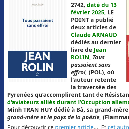
2742,
daté du 13
février 2025,
LE
POINT a publié
deux articles de
Claude ARNAUD
dédiés au dernier
livre de
Jean
ROLIN
,
Tous
passaient sans
effroi,
(POL), où
l’auteur retente
la traversée des
Pyrenées qu’accomplirent tant de Résistant
d’aviateurs alliés durant l’Occuption alle
Minh TRAN HUY dédié à Bâ, sa grand-mèr
grand-mère et le pays de la poésie,
(Flammar
Pour découvrir ce
premier article
… Et
cet autr