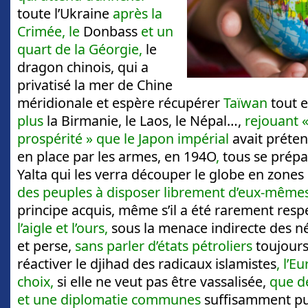
toute l’Ukraine
après la
Crimée, le
Donbass
et un
quart de la Géorgie,
le
dragon chinois, qui a
privatisé la mer de Chine
méridionale et espère récupérer
Taïwan
tout 
plus
la Birmanie, le Laos, le Népal…,
rejouant «
prospérité » que le Japon impérial
avait préte
en place par les armes, en 194O
,
tous se prép
Yalta qui les verra découper le globe en zones 
des peuples à disposer librement d’eux-même
principe acquis, même s’il a été rarement resp
l’aigle et l’ours,
sous la menace indirecte des 
et perse,
sans parler d’états pétroliers
toujours
réactiver le djihad des radicaux islamistes
, l’E
choix,
si elle ne veut pas être vassalisée,
que de
et une diplomatie communes
suffisamment pu