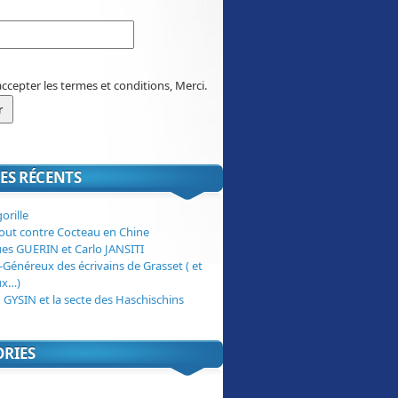
accepter les termes et conditions, Merci.
ES RÉCENTS
orille
tout contre Cocteau en Chine
ues GUERIN et Carlo JANSITI
-Généreux des écrivains de Grasset ( et
ux…)
 GYSIN et la secte des Haschischins
ORIES