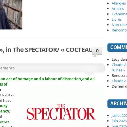
Allergies
Articles
Evéneme
Livres
Non clas
Rencont
COMME
 », in The SPECTATOR/ « COCTEAU »
0
Lévy
da
Claude 
nements
ruines »
Renucci
h an act of homage and a labour of dissection,and all
Claude 
us
of
Derrien
d
n
/7/2017).
nd have
ARCHI
ousy
mancy
:
juillet 20
o! —
juin 2026
rtre’s
mai 2026