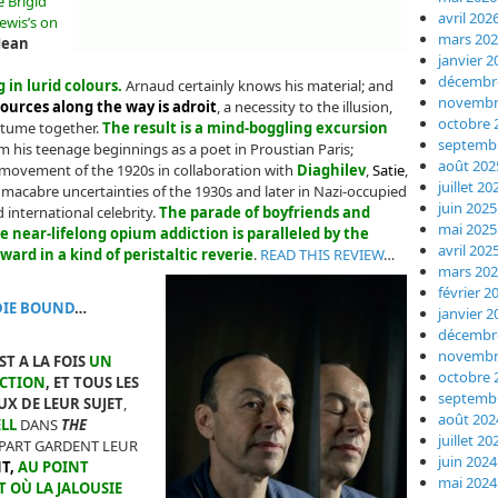
e Brigid
avril 202
ewis’s on
mars 20
Jean
janvier 2
décembr
 in lurid colours.
Arnaud certainly knows his material; and
novembr
sources along the way is adroit
, a necessity to the illusion,
octobre 
ostume together.
The result is a mind-boggling excursion
septemb
m his teenage beginnings as a poet in Proustian Paris;
août 202
movement of the 1920s in collaboration with
Diaghilev
,
Satie
,
juillet 20
e macabre uncertainties of the 1930s and later in Nazi-occupied
juin 2025
 international celebrity.
The parade of boyfriends and
mai 2025
e near-lifelong opium addiction is paralleled by the
avril 202
ard in a kind of peristaltic reverie
.
READ THIS REVIEW
…
mars 20
février 2
DIE BOUND
…
janvier 2
décembr
novembr
ST A LA FOIS
UN
octobre 
ECTION
, ET TOUS LES
septemb
X DE LEUR SUJET
,
août 202
LL
DANS
THE
juillet 20
LUPART GARDENT LEUR
juin 2024
T,
AU POINT
mai 2024
 OÙ LA JALOUSIE