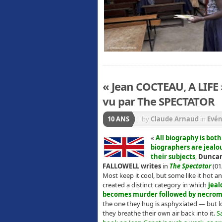
« Jean COCTEAU, A LIFE
vu par The SPECTATOR
10 ANS
by
Claude Arnaud
in
Evé
«
All biography is bot
biographers are jealo
their subjects
,
Dunca
FALLOWELL writes
in
The Spectator
(01
Most keep it cool, but some like it hot a
created a distinct category in which
jeal
becomes murder followed by necro
the one they hug is asphyxiated — but l
they breathe their own air back into it.
Sa