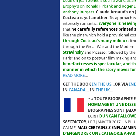
book on Jean Genet is such a work, as ar
Brophy’s on Ronald Firbank and Roger L
Anthony Burgess
.
Claude Arnaud’s on 
Cocteau is yet another.
Its approach is
intensely romantic.
Everyone is heaving
that
he carefully references printed 
like the pins which hold a provisional c
through Cocteau’s many milieux:
fro
through the Great War and the Modern 
Stravinsky
and
Picasso
; followed by th
Paris; and on to postwar film making and
benefactresses is spectacular, and th
manner in which the story moves forw
READ MORE
…
GET THE BOOK
IN THE US
…OR VIA
IN
IN
CANADA
… IN
THE UK
…
*
«
TOUTE BIOGRAPHIE E
HOMMAGE ET UNE DISS
BIOGRAPHES SONT JALOU
ECRIT
DUNCAN FALLOWE
SPECTACTOR,
LE 7 JANVIER 2017. LA P
CALME,
MAIS CERTAINS S’ENFLAMMEN
D’ENGENDRER UNE CATEGORIE A-PART