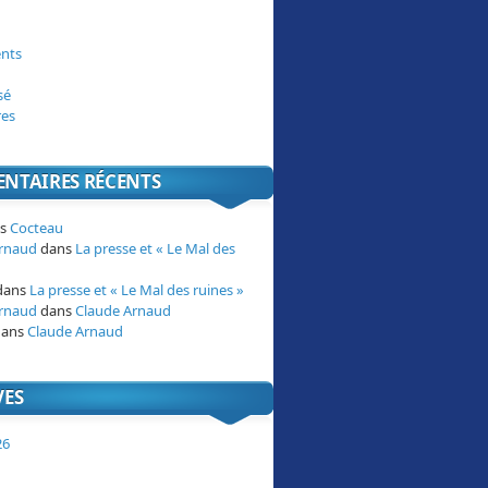
nts
sé
res
NTAIRES RÉCENTS
ns
Cocteau
Arnaud
dans
La presse et « Le Mal des
dans
La presse et « Le Mal des ruines »
Arnaud
dans
Claude Arnaud
ans
Claude Arnaud
VES
26