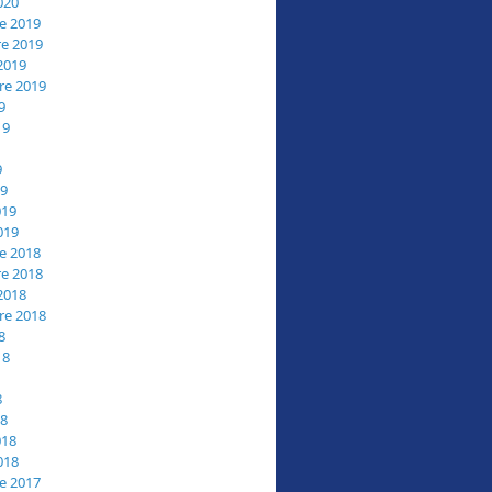
020
e 2019
e 2019
2019
re 2019
9
19
9
19
019
019
e 2018
e 2018
2018
re 2018
8
18
8
18
018
018
e 2017