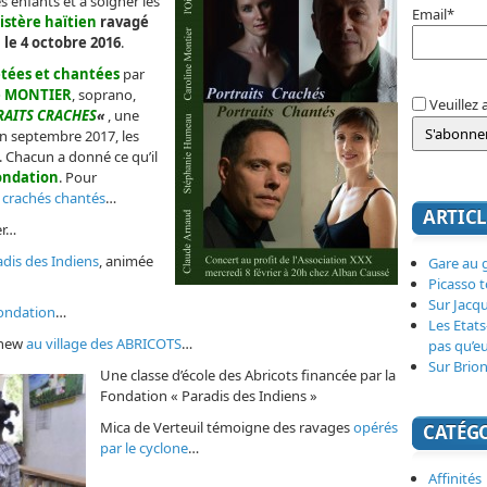
es enfants et à soigner les
Email*
nistère haïtien
ravagé
, le 4 octobre 2016
.
étées et chantées
par
e MONTIER
, soprano,
Veuillez 
RAITS CRACHES
«
, une
n septembre 2017, les
. Chacun a donné ce qu’il
Fondation
. Pour
 crachés chantés
…
ARTICL
er…
dis des Indiens
, animée
Gare au g
Picasso 
Sur Jacq
Fondation
…
Les Etats
thew
au village des ABRICOTS
…
pas qu’e
Sur Brion
Une classe d’école des Abricots financée par la
Fondation « Paradis des Indiens »
Mica de Verteuil témoigne des ravages
opérés
CATÉG
par le cyclone
…
Affinités