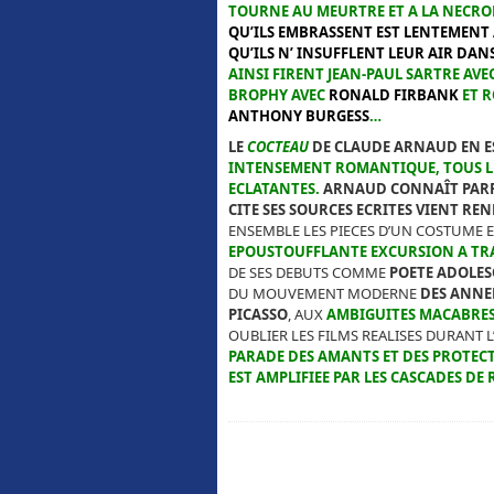
TOURNE AU MEURTRE ET A LA NECR
QU’ILS EMBRASSENT EST LENTEMENT 
QU’ILS N’ INSUFFLENT LEUR AIR DAN
AINSI FIRENT JEAN-PAUL SARTRE AVE
BROPHY AVEC
RONALD FIRBANK
ET R
ANTHONY BURGESS
…
LE
COCTEAU
DE CLAUDE ARNAUD EN E
INTENSEMENT ROMANTIQUE, TOUS LE
ECLATANTES.
ARNAUD CONNAÎT PARFA
CITE SES SOURCES ECRITES VIENT RE
ENSEMBLE LES PIECES D’UN COSTUME 
EPOUSTOUFFLANTE EXCURSION A TR
DE SES DEBUTS COMME
POETE ADOLE
DU MOUVEMENT MODERNE
DES ANNEE
PICASSO
, AUX
AMBIGUITES MACABRES
OUBLIER LES FILMS REALISES DURANT 
PARADE DES AMANTS ET DES PROTECT
EST AMPLIFIEE PAR LES CASCADES DE 