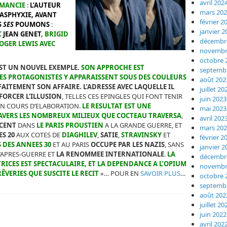
avril 202
OMANCIE
:
L’AUTEUR
mars 20
ASPHYXIE, AVANT
février 2
S
SES
POUMONS
:
janvier 2
C
JEAN GENET
, BRIGID
décembr
OGER LEWIS AVEC
novembr
octobre 
ST UN NOUVEL EXEMPLE.
SON APPROCHE EST
septemb
S PROTAGONISTES Y APPARAISSENT SOUS DES COULEURS
août 202
ITEMENT SON AFFAIRE. L’ADRESSE AVEC LAQUELLE IL
juillet 20
NFORCER L’ILLUSION
, TELLES CES EPINGLES QUI FONT TENIR
juin 2023
EN COURS D’ELABORATION.
LE RESULTAT EST UNE
mai 2023
AVERS LES NOMBREUX MILIEUX QUE COCTEAU TRAVERSA
,
avril 202
SCENT
DANS
LE PARIS PROUSTIEN
A LA GRANDE GUERRE, ET
mars 20
S 20
AUX COTES DE
DIAGHILEV
,
SATIE
,
STRAVINSKY
ET
février 2
 DES ANNEES 30
ET AU PARIS
OCCUPE PAR LES NAZIS
, SANS
janvier 2
L’APRES-GUERRE ET
LA RENOMMEE INTERNATIONALE
.
LA
décembr
RICES EST SPECTACULAIRE, ET LA DEPENDANCE A L’OPIUM
novembr
RÊVERIES QUE SUSCITE LE RECIT
»… POUR EN
SAVOIR PLUS
…
octobre 
septemb
août 202
juillet 20
juin 2022
avril 202