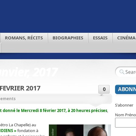
ROMANS, RÉCITS
BIOGRAPHIES
ESSAIS
CINÉMA
anvier, 2017
FEVRIER 2017
ABONN
0
nements
S'abonner
 donné le Mercredi 8 février 2017, à 20 heures précises
,
Nom Prén
SSE,
étro La Chapelle) au
NDIENS »
fondation à