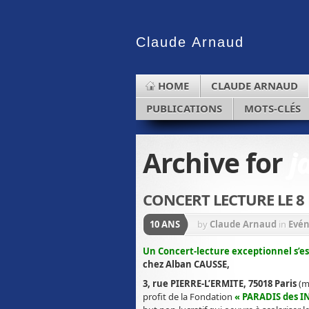
Claude
Arnaud
HOME
CLAUDE ARNAUD
PUBLICATIONS
MOTS-CLÉS
Archive for
j
CONCERT LECTURE LE 8 
10 ANS
by
Claude Arnaud
in
Evé
Un
Concert-lecture exceptionnel s’est
chez Alban CAU
3, rue PIERRE-L’ERMITE,
75018 Paris
(m
profit de la Fondation
« PARADIS des I