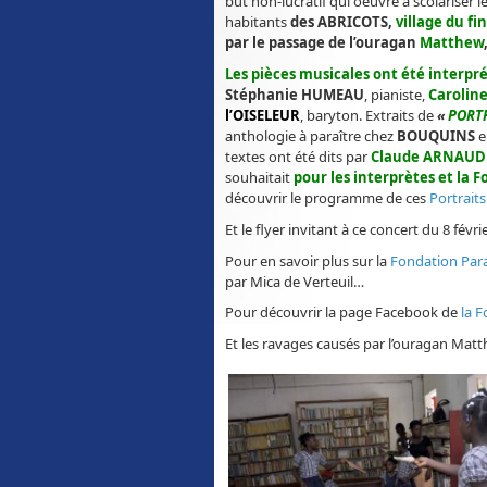
but non-lucratif qui oeuvre à scolariser l
habitants
des ABRICOTS,
village du fi
par le passage de l’ouragan
Matthew
Les pièces musicales ont été interpr
Stéphanie HUMEAU
, pianiste,
Carolin
l’OISELEUR
, baryton. Extraits de
«
PORT
anthologie à paraître chez
BOUQUINS
e
textes ont été dits par
Claude ARNAUD
souhaitait
pour les interprètes et la 
découvrir le programme de ces
Portraits
Et le flyer invitant à ce concert du 8 févri
Pour en savoir plus sur la
Fondation Para
par Mica de Verteuil…
Pour découvrir la page Facebook de
la 
Et les ravages causés par l’ouragan Mat