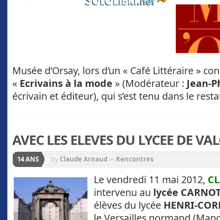
Musée d’Orsay, lors d’un « Café Littéraire » co
«
Ecrivains à la mode
» (Modérateur :
Jean-P
écrivain et éditeur), qui s’est tenu dans le res
AVEC LES ELEVES DU LYCEE DE V
14 ANS
by
Claude Arnaud
in
Rencontres
Le vendredi 11 mai 2012,
C
intervenu au
lycée CARNO
élèves du lycée
HENRI-COR
le Versailles normand (Manch