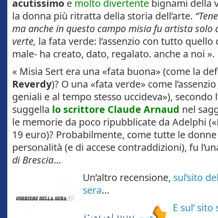
acutissimo
e
molto divertente
bignami della vi
la donna più ritratta della storia dell’arte.
“Tene
ma anche in questo campo misia fu artista solo 
verte,
la fata verde: l’assenzio con tutto quello
male- ha creato, dato, regalato. anche a noi ».
« Misia Sert era una «fata buona» (come la def
Reverdy
)? O una «fata verde» come l’assenzio
geniali e al tempo stesso uccideva»), secondo 
suggella
lo scrittore Claude Arnaud
nel sag
le memorie da poco ripubblicate da Adelphi («
19 euro)? Probabilmente, come tutte le donne
personalità (e di accese contraddizioni), fu l’una
di Brescia
…
Un’altro recensione,
sul’sito de
sera
…
E sul’ sito