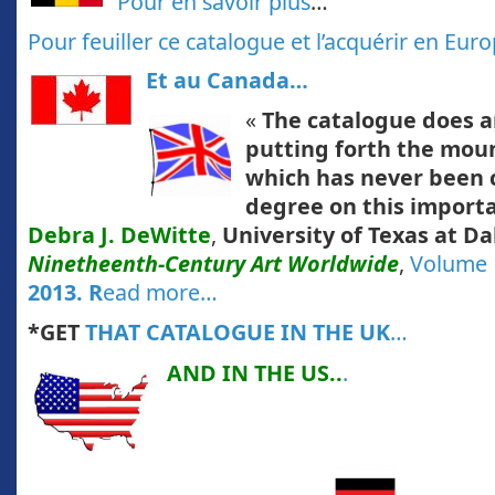
Pour en savoir plus
…
Pour feuiller ce catalogue et l’acquérir en Eur
Et au Canada…
«
The catalogue does an
putting forth the moun
which has never been 
degree on this importa
Debra J. DeWitte
,
University of Texas at Da
Ninetheenth-Century Art Worldwide
,
Volume 1
2013. R
ead more…
*GET
THAT CATALOGUE IN THE UK
…
AND IN THE US..
.