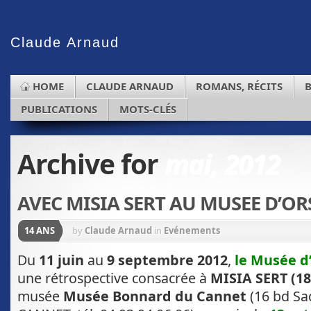
Claude
Arnaud
HOME
CLAUDE ARNAUD
ROMANS, RÉCITS
PUBLICATIONS
MOTS-CLÉS
Archive for
mai, 2012
AVEC MISIA SERT AU MUSEE D’OR
14 ANS
by
Claude Arnaud
in
Evénements
Du
11 juin
au
9 septembre 2012
,
le Musée d
une rétrospective consacrée à
MISIA SERT (18
musée
Musée Bonnard du Cannet
(16 bd Sa