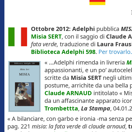
I
Ottobre 2012: Adelphi
pubblica
MIS
Misia SERT
, con il saggio di
Claude 
fata verde,
traduzione di
Laura Fraus
Biblioteca Adelphi 598
.
Per trovarl
« …Adelphi rimenda in livreria
M
appassionanti, e un po’ autocel
scritte da
Misia SERT
negli ultimi
postume, arrichite da una bella 
Claude ARNAUD
intitolato « Mis
da un affascinante apparato ico
Trombett
ta
,
La Stampa
, 04.01.
« A bilanciare, con garbo e ironia -ma senza p
pag. 221
misia: la fata verde di claude arnaud
,
t