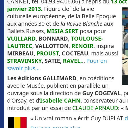
CANNET, tél. 04.93.94.06.06) a repris du
13 oct
janvier 2013.
Figure clef de
la vie
culturelle européenne, de la Belle Epoque
aux années 30 et de
la Revue Blanche
aux
Ballets Russes,
MISIA SERT
posa pour
VUILLARD
,
BONNARD
,
TOULOUSE-
LAUTREC
,
VALLOTTON
,
RENOIR
, inspira
MIRBEAU
,
PROUST
,
COCTEAU
, mais aussi
STRAVINSKY
,
SATIE
,
RAVEL.
..
Pour en
savoir plus…
Les éditions GALLIMARD
, en coéditions
avec le Musée, publient en parallèle un
ouvrage sous la direction de
Guy COGEVAL
, 
d’Orsay, et d’
Isabelle CAHN
, conservateur au 
introduit par un essai de
CLAUDE ARNAUD
: «
« Un vrai roman » écrit Guy DUPLAT
d