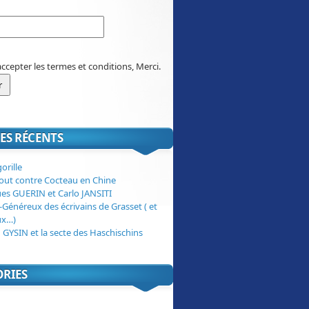
accepter les termes et conditions, Merci.
ES RÉCENTS
orille
tout contre Cocteau en Chine
ues GUERIN et Carlo JANSITI
-Généreux des écrivains de Grasset ( et
ux…)
 GYSIN et la secte des Haschischins
ORIES