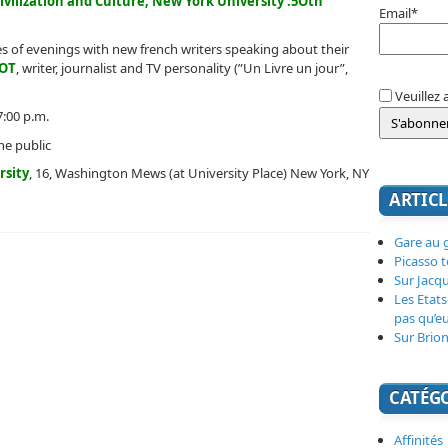
ivilization and Culture, New York University :5Oth
Email*
ies of evenings with new french writers speaking about their
ROT
, writer, journalist and TV personality (”Un Livre un jour”,
Veuillez 
7:00 p.m.
he public
rsity
, 16, Washington Mews (at University Place) New York, NY
ARTICL
Gare au g
Picasso 
Sur Jacq
Les Etats
pas qu’e
Sur Brion
CATÉG
Affinités