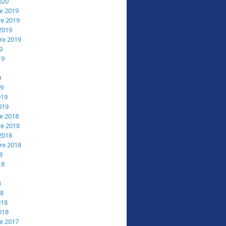
020
e 2019
e 2019
2019
re 2019
9
19
9
19
019
019
e 2018
e 2018
2018
re 2018
8
18
8
18
018
018
e 2017