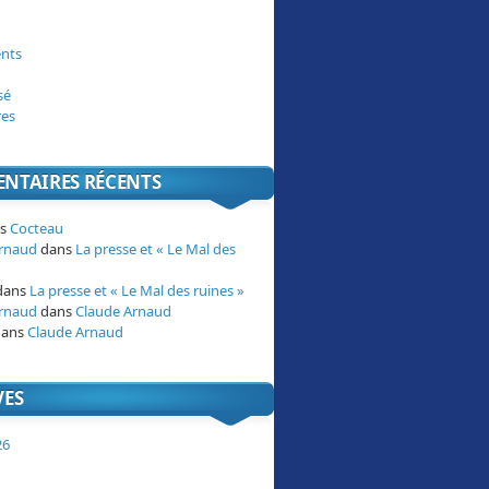
nts
sé
res
NTAIRES RÉCENTS
ns
Cocteau
Arnaud
dans
La presse et « Le Mal des
dans
La presse et « Le Mal des ruines »
Arnaud
dans
Claude Arnaud
ans
Claude Arnaud
VES
26