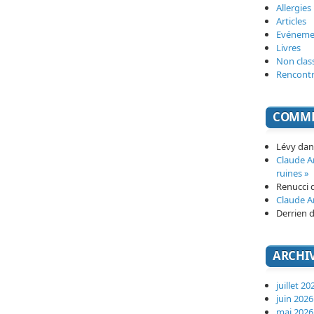
Allergies
Articles
Evéneme
Livres
Non clas
Rencont
COMME
Lévy
da
Claude 
ruines »
Renucci
Claude 
Derrien
d
ARCHI
juillet 20
juin 2026
mai 2026