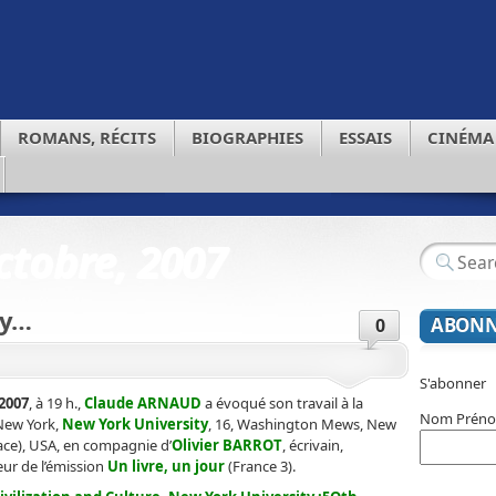
ROMANS, RÉCITS
BIOGRAPHIES
ESSAIS
CINÉMA
ctobre, 2007
ty…
ABONN
0
S'abonner
 2007
, à 19 h.,
Claude ARNAUD
a évoqué son travail à la
Nom Prén
New York,
New York University
, 16, Washington Mews, New
lace), USA, en compagnie d’
Olivier BARROT
, écrivain,
eur de l’émission
Un livre, un jour
(France 3).