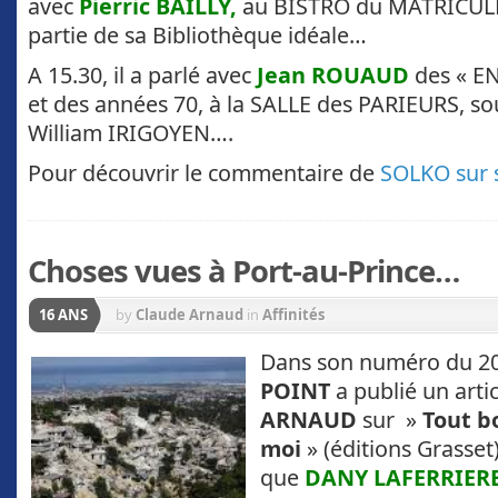
avec
Pierric BAILLY,
au BISTRO du MATRICULE. 
partie de sa Bibliothèque idéale…
A 15.30, il a parlé avec
Jean ROUAUD
des « E
et des années 70, à la SALLE des PARIEURS, so
William IRIGOYEN….
Pour découvrir le commentaire de
SOLKO sur 
Choses vues à Port-au-Prince…
16 ANS
by
Claude Arnaud
in
Affinités
Dans son numéro du 20
POINT
a publié un arti
ARNAUD
sur »
Tout b
moi
» (éditions Grasset)
que
DANY LAFERRIER