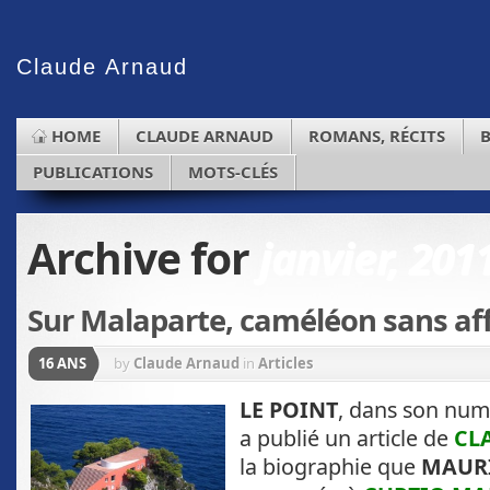
Claude
Arnaud
HOME
CLAUDE ARNAUD
ROMANS, RÉCITS
PUBLICATIONS
MOTS-CLÉS
Archive for
janvier, 201
Sur Malaparte, caméléon sans af
16 ANS
by
Claude Arnaud
in
Articles
LE POINT
, dans son num
a publié un article de
CL
la biographie que
MAURI