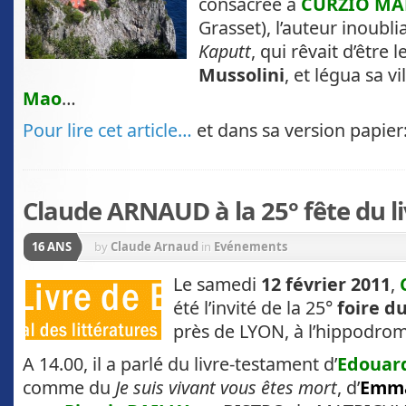
consacrée à
CURZIO MA
Grasset), l’auteur inoubl
Kaputt
, qui rêvait d’être 
Mussolini
, et légua sa v
Mao
…
Pour lire cet article…
et dans sa version papier
Claude ARNAUD à la 25° fête du l
16 ANS
by
Claude Arnaud
in
Evénements
Le samedi
12 février 2011
,
été l’invité de la 25°
foire d
près de LYON, à l’hippodrom
A 14.00, il a parlé du livre-testament d’
Edouar
comme du
Je suis vivant vous êtes mort
, d’
Emma