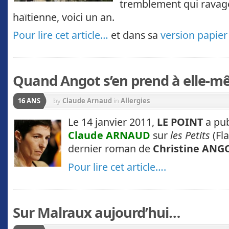
tremblement qui ravage
haïtienne, voici un an.
Pour lire cet article…
et dans sa
version papier
Quand Angot s’en prend à elle-
16 ANS
by
Claude Arnaud
in
Allergies
Le 14 janvier 2011,
LE POINT
a pub
Claude ARNAUD
sur
les Petits
(Fl
dernier roman de
Christine ANG
Pour lire cet article….
Sur Malraux aujourd’hui…