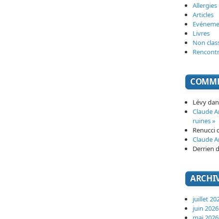
Allergies
Articles
Evéneme
Livres
Non clas
Rencont
COMME
Lévy
da
Claude 
ruines »
Renucci
Claude 
Derrien
d
ARCHI
juillet 20
juin 2026
mai 2026