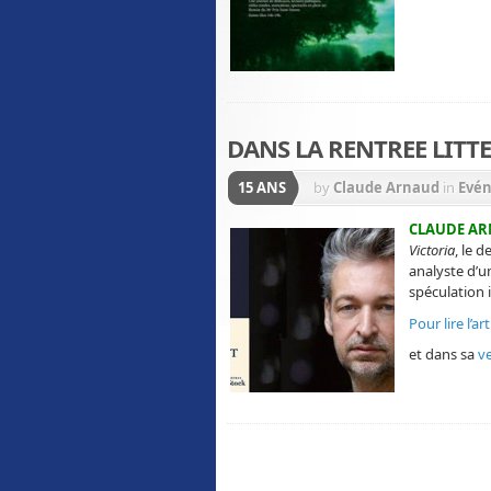
DANS LA RENTREE LITTE
15 ANS
by
Claude Arnaud
in
Evé
CLAUDE A
Victoria
, le 
analyste d’
spéculation 
Pour lire l’a
et dans sa
v