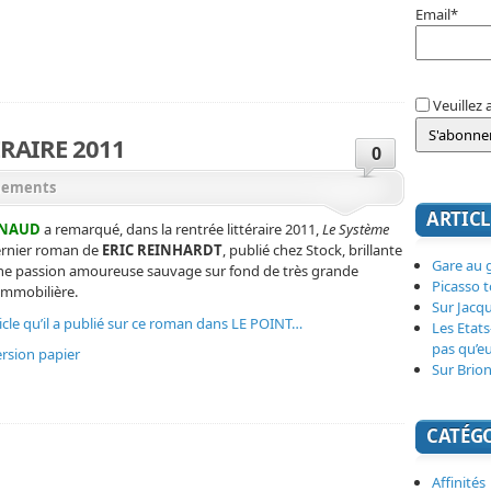
Email*
Veuillez 
RAIRE 2011
0
nements
ARTICL
RNAUD
a remarqué, dans la rentrée littéraire 2011,
Le Système
dernier roman de
ERIC REINHARDT
, publié chez Stock, brillante
Gare au g
une passion amoureuse sauvage sur fond de très grande
Picasso 
immobilière.
Sur Jacq
rticle qu’il a publié sur ce roman dans LE POINT…
Les Etats
pas qu’e
ersion papier
Sur Brion
CATÉG
Affinités