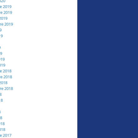
020
e 2019
e 2019
2019
re 2019
9
19
9
19
019
019
e 2018
e 2018
2018
re 2018
8
18
8
18
018
018
e 2017