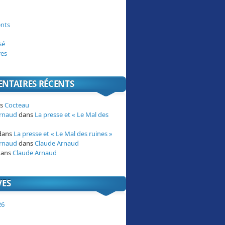
nts
sé
res
NTAIRES RÉCENTS
ns
Cocteau
Arnaud
dans
La presse et « Le Mal des
dans
La presse et « Le Mal des ruines »
Arnaud
dans
Claude Arnaud
ans
Claude Arnaud
VES
26