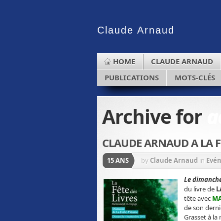
Claude
Arnaud
HOME
CLAUDE ARNAUD
PUBLICATIONS
MOTS-CLÉS
Archive for
a
CLAUDE ARNAUD A LA 
15 ANS
by
Claude Arnaud
in
Evé
Le dimanche
du livre de
L
tête avec
MA
de son dern
Grasset à la 