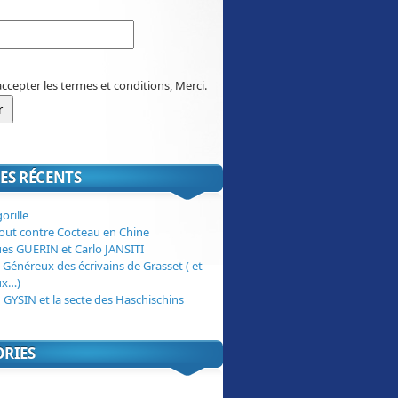
accepter les termes et conditions, Merci.
ES RÉCENTS
orille
tout contre Cocteau en Chine
ues GUERIN et Carlo JANSITI
-Généreux des écrivains de Grasset ( et
ux…)
 GYSIN et la secte des Haschischins
ORIES