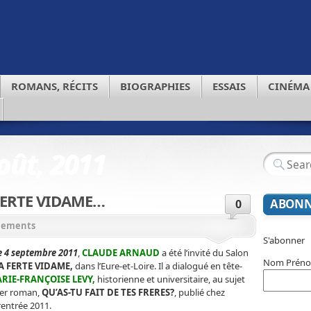
ROMANS, RÉCITS
BIOGRAPHIES
ESSAIS
CINÉMA
oût, 2011
FERTE VIDAME…
ABONN
0
nements
S'abonner
 4 septembre 2011
,
CLAUDE ARNAUD
a été l’invité du Salon
Nom Prén
A FERTE VIDAME,
dans l’Eure-et-Loire. Il a dialogué en tête-
RIE-FRANÇOISE LEVY,
historienne et universitaire, au sujet
ier roman,
QU’AS-TU FAIT DE TES FRERES?
, publié chez
rentrée 2011.