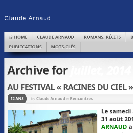
Claude
Arnaud
HOME
CLAUDE ARNAUD
ROMANS, RÉCITS
PUBLICATIONS
MOTS-CLÉS
Archive for
juillet, 2014
AU FESTIVAL « RACINES DU CIEL »
12 ANS
by
Claude Arnaud
in
Rencontres
Le samedi 
31 août 20
ARNAUD
a