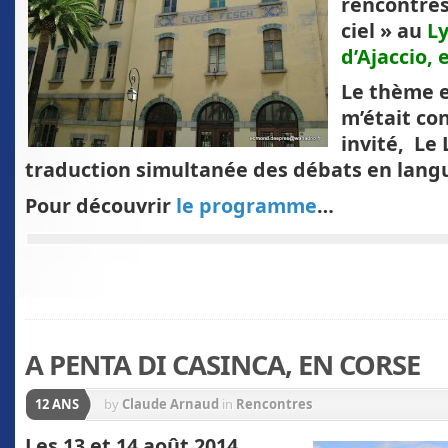
rencontres
ciel » au
L
d’Ajaccio,
Le thème e
m’était co
invité,
Le L
traduction simultanée des débats en lang
Pour découvrir
le programme
…
A PENTA DI CASINCA, EN CORSE
12 ANS
by
Claude Arnaud
in
Rencontres
Les 13 et 14 août 2014
,