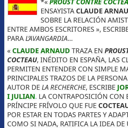
*
«
PROUST CONTRE COCTE
ENSAYISTA
CLAUDE ARNA
SOBRE LA RELACIÓN AMIST
ENTRE AMBOS ESCRITORES », ESCRIB
PARA
L’AVANGARDIA
…
«
CLAUDE ARNAUD
TRAZA EN
PROUS
COCTEAU
, INÉDITO EN ESPAÑA, LAS 
PERMITEN ENTENDER CON SIMPLE MA
PRINCIPALES TRAZOS DE LA PERSONA
AUTOR DE
LA RECHERCHE
, ESCRIBE
JO
I JULIAN
.
LA CONTRAPOSICIÓN CON E
PRÍNCIPE FRÍVOLO QUE FUE
COCTEA
POR ESTAR EN TODAS PARTES Y ADAPT
COMO SI NADA, RATIFICA LA IDEA D