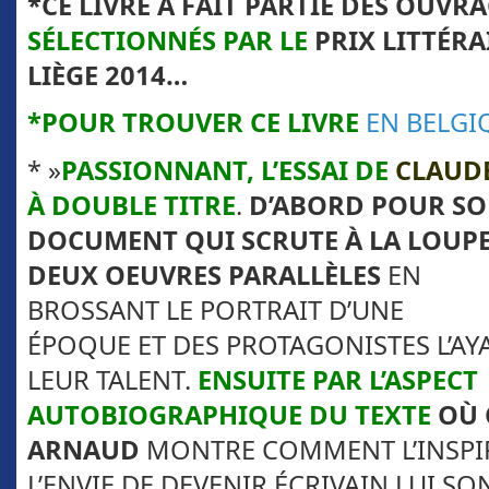
*CE LIVRE A FAIT PARTIE DES OUVR
SÉLECTIONNÉS PAR LE
PRIX LITTÉRA
LIÈGE 2014…
*POUR TROUVER CE LIVRE
EN BELG
* »
PASSIONNANT, L’ESSAI DE
CLAUD
À DOUBLE TITRE
.
D’ABORD POUR SO
DOCUMENT QUI SCRUTE À LA
LOUP
DEUX OEUVRES PARALLÈLES
EN
BROSSANT LE PORTRAIT D’UNE
ÉPOQUE ET DES PROTAGONISTES L’AY
LEUR TALENT.
ENSUITE PAR L’ASPECT
AUTOBIOGRAPHIQUE DU TEXTE
OÙ
ARNAUD
MONTRE COMMENT L’INSPI
L’ENVIE DE DEVENIR ÉCRIVAIN LUI S