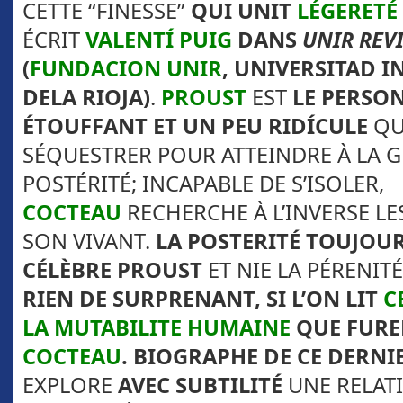
CETTE “FINESSE”
QUI UNIT
LÉGERETÉ
ÉCRIT
VALENTÍ PUIG
DANS
UNIR REV
(
FUNDACION UNIR
, UNIVERSITAD 
DELA RIOJA)
.
PROUST
EST
LE PERSO
ÉTOUFFANT ET UN PEU RIDÍCULE
QUI
SÉQUESTRER POUR ATTEINDRE À LA G
POSTÉRITÉ; INCAPABLE DE S’ISOLER,
COCTEAU
RECHERCHE À L’INVERSE L
SON VIVANT.
LA POSTERITÉ TOUJOUR
CÉLÈBRE
PROUST
ET NIE LA PÉRENIT
RIEN DE SURPRENANT, SI L’ON LIT
C
LA MUTABILITE HUMAINE
QUE FURE
COCTEAU
. BIOGRAPHE DE
CE DERNI
EXPLORE
AVEC SUBTILITÉ
UNE RELAT