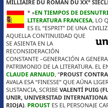
MILLIAIRE DU ROMAN DU XX° SIÈCL
* »
EN TIEMPOS DE DESNUTR
LITERATURA FRANCESA
, LO
ES EL “ESPRIT” DE UNA CIVILI
AQUELLA
CONTINUIDAD QUE
SE ASIENTA EN LA
RECONSIDERACIÓN
CONSTANTE –GENERACIÓN A GENERA
PATRIMONIO DE LA LITERATURA. EL 
CLAUDE ARNAUD
, “
PROUST CONTRA
AVALA ESA “FINESSE” QUE AÚNA LIGE
SUSTANCIA, SCRIBE
VALENTÍ PUIG (
UNIR, UNIVERSITAD INTERNATIONA
RIOJA)
.
PROUST
ES EL PERSONAJE CA