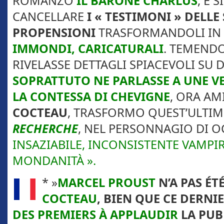
ROMANZO
IL BARONE CHARLUS
, E 
CANCELLARE
I « TESTIMONI » DELLE
PROPENSIONI
TRASFORMANDOLI IN
IMMONDI, CARICATURALI
. TEMEND
RIVELASSE DETTAGLI SPIACEVOLI SU DI
SOPRATTUTO NE PARLASSE A UNE V
LA CONTESSA DI CHEVIGNE
, ORA AM
COCTEAU
, TRASFORMO QUEST’ULTIM
RECHERCHE
, NEL PERSONNAGIO DI O
INSAZIABILE, INCONSISTENTE VAMPI
MONDANITÀ ».
* »
MARCEL PROUST
N’A PAS ÉT
COCTEAU
, BIEN QUE CE DERNI
DES PREMIERS À APPLAUDIR
LA PUB