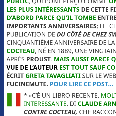
PUBLIC
, QUI L’ONT PERÇU COMME
UN
LES PLUS INTÉRESSANTS
DE CETTE F
D’ABORD PARCE QU’IL TOMBE
ENTRE
IMPORTANTS ANNIVERSAIRES
; LE C
PUBLICATION DE
DU CÔTÉ DE
CHEZ S
CINQUANTIÈME ANNIVERSAIRE DE LA
COCTEAU
, NÉ EN 1889, UNE VINGTAI
APRÈS
PROUST
.
MAIS AUSSI PARCE 
VUE DE L’AUTEUR
EST TOUT SAUF C
ÉCRIT
GRETA TAVAGLIATI
SUR LE WEB
FUCINEMUTE.
POUR LIRE CE POST…
* »C’È UN LIBRO RECENTE,
MOL
INTERESSANTE
, DI
CLAUDE AR
CONTRE COCTEAU,
CHE RACCON