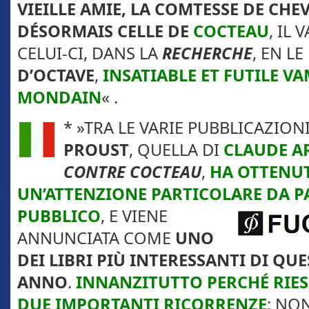
VIEILLE AMIE, LA COMTESSE DE CHE
DÉSORMAIS CELLE DE
COCTEAU
, IL
CELUI-CI, DANS LA
RECHERCHE
, EN L
D’OCTAVE
,
INSATIABLE ET FUTILE V
MONDAIN
« .
* »TRA LE VARIE PUBBLICAZION
PROUST
, QUELLA DI
CLAUDE 
CONTRE COCTEAU
,
HA OTTENU
UN’ATTENZIONE PARTICOLARE DA
PA
PUBBLICO
, E VIENE
ANNUNCIATA COME
UNO
DEI LIBRI PIÙ INTERESSANTI DI QU
ANNO
.
INNANZITUTTO PERCHÉ RIES
DUE IMPORTANTI RICORRENZE
: NO