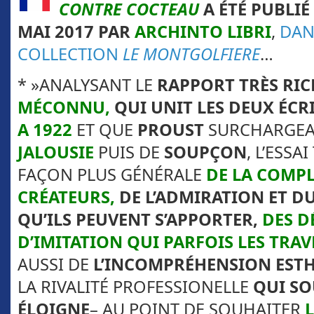
CONTRE COCTEAU
A ÉTÉ PUBLIÉ
MAI 2017 PAR
ARCHINTO LIBRI
,
DAN
COLLECTION
LE MONTGOLFIERE
…
* »ANALYSANT LE
RAPPORT TRÈS RIC
MÉCONNU,
QUI UNIT LES DEUX ÉCR
A 1922
ET QUE
PROUST
SURCHARGEA
JALOUSIE
PUIS DE
SOUPÇON
, L’ESSA
FAÇON PLUS GÉNÉRALE
DE LA COMPL
CRÉATEURS,
DE L’ADMIRATION ET D
QU’ILS PEUVENT S’APPORTER,
DES D
D’IMITATION QUI PARFOIS LES TRA
AUSSI DE
L’INCOMPRÉHENSION EST
LA RIVALITÉ PROFESSIONELLE
QUI SO
ÉLOIGNE
– AU POINT DE SOUHAITER
L