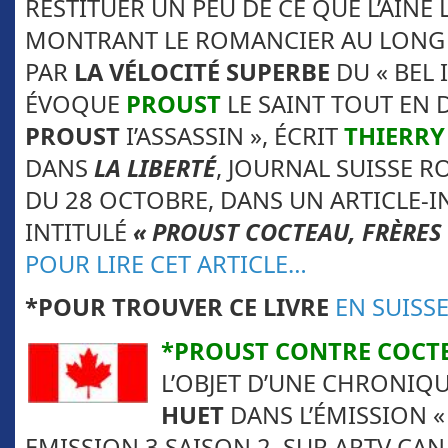
RESTITUER UN PEU DE CE QUE L’AÎNÉ L
MONTRANT LE ROMANCIER AU LONG
PAR
LA VÉLOCITÉ SUPERBE
DU « BEL 
ÉVOQUE
PROUST
LE SAINT TOUT EN 
PROUST
I’ASSASSIN », ÉCRIT
THIERR
DANS
LA LIBERTÉ
, JOURNAL SUISSE 
DU 28 OCTOBRE, DANS UN ARTICLE-I
INTITULÉ
«
PROUST COCTEAU, FRÈRES
POUR LIRE CET ARTICLE…
*POUR TROUVER CE LIVRE
EN SUISS
*PROUST CONTRE COCT
L’OBJET D’UNE CHRONIQ
HUET
DANS L’ÉMISSION « 
EMISSION 3 SAISON 2, SUR ARTV CA