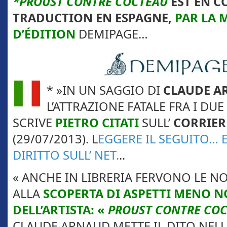
*PROUST CONTRE COCTEAU
EST EN C
TRADUCTION EN ESPAGNE,
PAR LA 
D’ÉDITION
DEMIPAGE…
* »IN UN SAGGIO DI
CLAUDE A
L’ATTRAZIONE FATALE FRA I DUE 
SCRIVE
PIETRO CITATI
SULL’
CORRIER
(29/07/2013). L
EGGERE IL SEGUITO…
DIRITTO SULL’ NET.
..
« ANCHE IN LIBRERIA FERVONO LE NO
ALLA
SCOPERTA DI ASPETTI MENO NO
DELL’ARTISTA: «
PROUST CONTRE CO
CLAUDE ARNAUD METTE IL DITO NELL