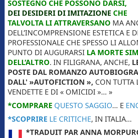
SOSTEGNO CHE POSSONO DARSI,
DEI DESIDERI DI IMITAZIONE
CHE
TALVOLTA LI ATTRAVERSANO
MA AN
DELL’INCOMPRENSIONE ESTETICA E DE
PROFESSIONALE CHE SPESSO LI ALL
PUNTO DI AUGURARSI
LA MORTE SI
DELL’ALTRO
. IN FILIGRANA, ANCHE,
L
POSTE DAL ROMANZO AUTOBIOGRAF
DALL' »AUTOFICTION »,
CON TUTTA L
VENDETTE E DI « OMICIDI »… »
*COMPRARE
QUESTO SAGGIO
… E
EN
*SCOPRIRE
LE CRITICHE
, IN ITALIA…
*
TRADUIT PAR ANNA MORPUR