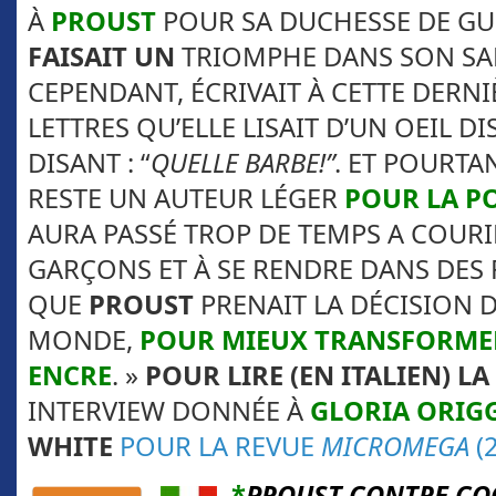
À
PROUST
POUR SA DUCHESSE DE G
FAISAIT UN
TRIOMPHE DANS SON S
CEPENDANT, ÉCRIVAIT À CETTE DERN
LETTRES QU’ELLE LISAIT D’UN OEIL DI
DISANT : “
QUELLE BARBE!”
. ET POURTA
RESTE UN AUTEUR LÉGER
POUR LA P
AURA PASSÉ TROP DE TEMPS A COURI
GARÇONS ET À SE RENDRE DANS DES F
QUE
PROUST
PRENAIT LA DÉCISION D
MONDE,
POUR MIEUX TRANSFORME
ENCRE
. »
POUR LIRE (EN ITALIEN) LA
INTERVIEW DONNÉE À
GLORIA ORIG
WHITE
POUR LA REVUE
MICROMEGA
(
*
PROUST CONTRE CO