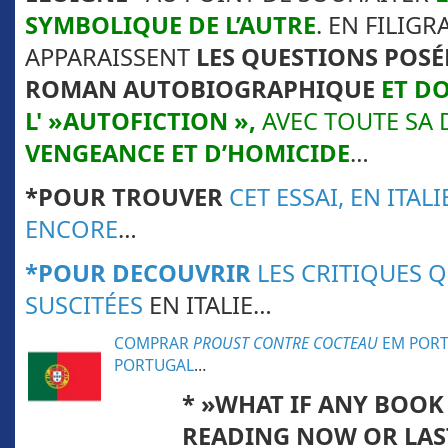
SYMBOLIQUE DE L’AUTRE
. EN FILIGR
APPARAISSENT
LES QUESTIONS POSÉE
ROMAN AUTOBIOGRAPHIQUE
ET D
L' »AUTOFICTION »,
AVEC TOUTE SA
VENGEANCE ET D’HOMICIDE
…
*POUR TROUVER
CET ESSAI, EN ITAL
ENCORE
…
*POUR DECOUVRIR
LES CRITIQUES QU
SUSCITÉES
EN ITALIE…
COMPRAR
PROUST CONTRE COCTEAU
EM POR
PORTUGAL
…
* »WHAT IF ANY BOOK
READING NOW OR LAST