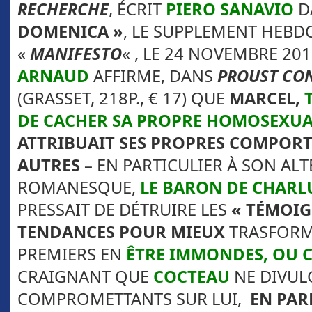
RECHERCHE
, ÉCRIT
PIERO SANAVIO
DA
DOMENICA »
, LE SUPPLEMENT HEB
«
MANIFESTO
« , LE 24 NOVEMBRE 20
ARNAUD
AFFIRME, DANS
PROUST CO
(GRASSET, 218P., € 17) QUE
MARCEL,
DE CACHER SA PROPRE HOMOSEXUA
ATTRIBUAIT SES PROPRES COMPOR
AUTRES
– EN PARTICULIER À SON AL
ROMANESQUE,
LE BARON DE CHARL
PRESSAIT DE DÉTRUIRE LES
« TÉMOIG
TENDANCES POUR MIEUX
TRASFORM
PREMIERS EN
ÊTRE IMMONDES, OU 
CRAIGNANT QUE
COCTEAU
NE DIVUL
COMPROMETTANTS SUR LUI,
EN PAR