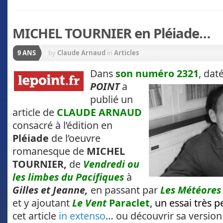
MICHEL TOURNIER en Pléiade…
9 ANS
by
Claude Arnaud
in
Articles
Dans
son numéro 2321
, dat
POINT
a
publié un
article de
CLAUDE ARNAUD
consacré à l’édition en
Pléiade
de l’oeuvre
romanesque de
MICHEL
TOURNIER,
de
Vendredi ou
les limbes du Pacifiques
à
Gilles et Jeanne,
en passant par
Les
Météore
et y ajoutant
Le Vent
Paraclet
, un essai très 
cet article
in extenso
… ou découvrir sa version