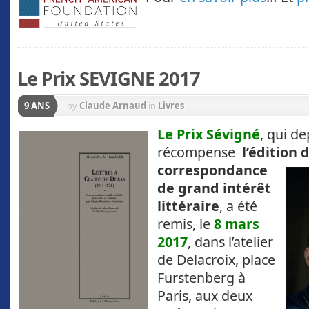
Le Prix SEVIGNE 2017
9 ANS
by
Claude Arnaud
in
Livres
Le Prix Sévigné
, qui d
récompense
l’édition 
correspondance
de grand intérêt
littéraire
, a été
remis, le
8 mars
2017
, dans l’atelier
de Delacroix, place
Furstenberg à
Paris, aux deux