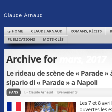
Claude
Arnaud
HOME
CLAUDE ARNAUD
ROMANS, RÉCITS
PUBLICATIONS
MOTS-CLÉS
Archive for
mars, 2017
Le rideau de scène de « Parade » à
sipario di « Parade » a Napoli
9 ANS
by
Claude Arnaud
in
Evénements
Les 7 et 8 avri
ouvertes les e