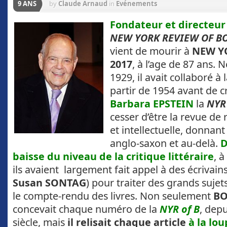
9 ANS
by
Claude Arnaud
in
Evénements
Fondateur et directeur
NEW YORK REVIEW OF B
vient de mourir à
NEW Y
2017
, à l’age de 87 ans.
1929, il avait collaboré à 
partir de 1954 avant de c
Barbara EPSTEIN
la
NYR 
cesser d’être la revue de r
et intellectuelle, donnan
anglo-saxon et au-delà.
D
baisse du niveau de la critique littéraire
, à
ils avaient largement fait appel à des écrivain
Susan SONTAG
) pour traiter des grands sujets
le compte-rendu des livres. Non seulement
BO
concevait chaque numéro de la
NYR of B
, depu
siècle, mais
il relisait chaque article
à la lou