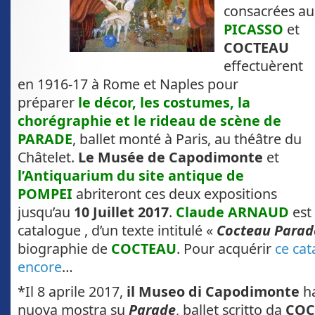
consacrées au
PICASSO
et
COCTEAU
effectuèrent
en 1916-17 à Rome et Naples pour
préparer
le décor, les costumes, la
chorégraphie et le rideau de scène de
PARADE
, ballet monté à Paris, au théâtre du
Châtelet.
Le Musée de Capodimonte
et
l’Antiquarium du site antique de
POMPEI
abriteront ces deux expositions
jusqu’au
10 Juillet 2017
.
Claude ARNAUD
est 
catalogue , d’un texte intitulé «
Cocteau Parad
biographie de
COCTEAU
. Pour acquérir
ce ca
encore
…
*Il 8 aprile 2017,
il Museo di Capodimonte
ha
nuova mostra su
Parade
, ballet scritto da
COC