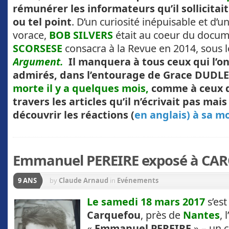
rémunérer les informateurs qu’il sollicitait
ou tel point
. D’un curiosité inépuisable et d’u
vorace,
BOB SILVERS
était au coeur du docu
SCORSESE
consacra à la Revue en 2014, sous le
Argument.
Il manquera à tous ceux qui l’o
admirés, dans l’entourage de Grace DUDL
morte il y a quelques mois,
comme à ceux qu
travers les articles qu’il n’écrivait pas mais
découvrir les réactions (
en anglais) à sa m
Emmanuel PEREIRE exposé à C
9 ANS
by
Claude Arnaud
in
Evénements
Le samedi 18 mars 2017
s’est
Carquefou
, près de
Nantes
, 
«
Emmanuel PEREIRE
» – un 