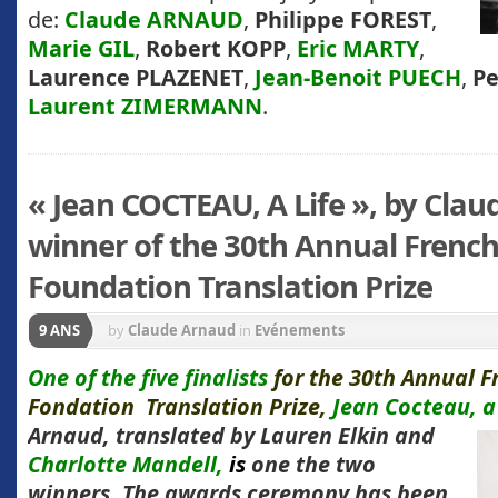
de:
Claude ARNAUD
,
Philippe FOREST
,
Marie GIL
,
Robert KOPP
,
Eric MARTY
,
Laurence PLAZENET
,
Jean-Benoit PUECH
,
P
Laurent ZIMERMANN
.
« Jean COCTEAU, A Life », by Cla
winner of the 30th Annual Frenc
Foundation Translation Prize
9 ANS
by
Claude Arnaud
in
Evénements
One of the five finalists
for the 30th Annual 
Fondation Translation Prize,
Jean Cocteau, a
Arnaud, translated by Lauren Elkin
and
Charlotte Mandell,
is
one the two
winners. The awards ceremony has been