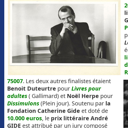
2
l
G
P
p
L
é
l
d
R
75007
. Les deux autres finalistes étaient
Benoit Duteurtre
pour
Livres pour
adultes
( Gallimard) et
Noël Herpe
pour
Dissimulons
(Plein jour). Soutenu par
la
Fondation Catherine Gide
et doté de
10.000 euros
, le
prix littéraire André
GIDE
est attribué par un jury composé