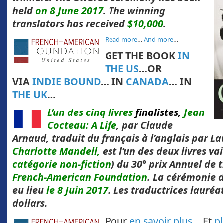
held
on 8 June 2017
. The winning
translators has received
$10,000
.
Read more
…
And more
…
GET THE BOOK
IN
THE US
…OR
VIA
INDIE BOUND
… IN
CANADA
… IN
THE UK
…
L’un des cinq livres
finalistes,
Jean
Cocteau: A Life
, par Claude
Arnaud, traduit du français à l’anglais par La
Charlotte Mandell,
est l’un des deux livres va
catégorie non-fiction
) du 30° prix Annuel de 
French-American Foundation
. La cérémonie d
eu lieu
le 8 Juin 2017
. Les traductrices lauréa
dollars.
Pour
en savoir plus
… Et
p