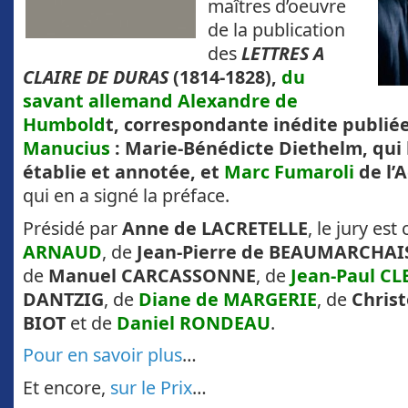
maîtres d’oeuvre
de la publication
des
LETTRES A
CLAIRE DE DURAS
(1814-1828),
du
savant allemand Alexandre de
Humbold
t, correspondante inédite publié
Manucius
: Marie-Bénédicte Diethelm, qui 
établie et annotée, et
Marc Fumaroli
de l’
qui en a signé la préface.
Présidé par
Anne de LACRETELLE
, le jury es
ARNAUD
, de
Jean-Pierre de BEAUMARCHAI
de
Manuel CARCASSONNE
, de
Jean-Paul C
DANTZIG
, de
Diane de MARGERIE
, de
Chris
BIOT
et de
Daniel RONDEAU
.
Pour en savoir plus
…
Et encore,
sur le Prix
…