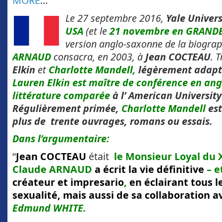
MORE
…
Le 27 septembre 2016,
Yale Univers
USA
(et le
21 novembre en GRAND
version anglo-saxonne de la biogra
ARNAUD
consacra, en 2003, à
Jean COCTEAU
. 
Elkin
et
Charlotte Mandell,
légèrement adapté
Lauren Elkin
est maître de conférence en ang
littérature
comparée
à l’ American University
Régulièrement primée,
Charlotte Mandell
est
plus de trente ouvrages, romans ou essais.
Dans l’argumentaire:
“
Jean COCTEAU
était
le Monsieur Loyal du X
Claude ARNAUD
a écrit la vie définitive
– e
créateur et impresario
,
en éclairant tous l
sexualité, mais aussi de sa collaboration av
Edmund WHITE.