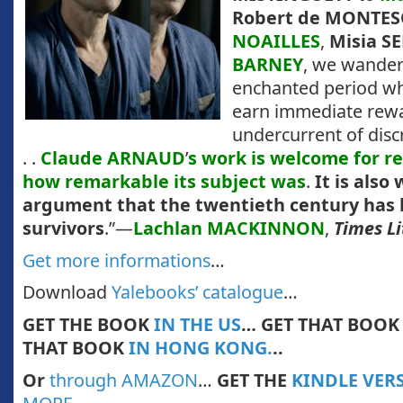
Robert de MONTE
NOAILLES
,
Misia S
BARNEY
, we wander
enchanted period wh
earn immediate rewa
undercurrent of disc
. .
Claude ARNAUD
’
s work
is welcome for r
how remarkable its subject was
.
It is also
argument that the twentieth century has le
survivors
.”—
Lachlan MACKINNON
,
Times L
Get more informations
…
Download
Yalebooks’ catalogue
…
GET THE BOOK
IN THE US
… GET THAT BOO
THAT BOOK
IN HONG KONG.
..
Or
through AMAZON
…
GET THE
KINDLE VER