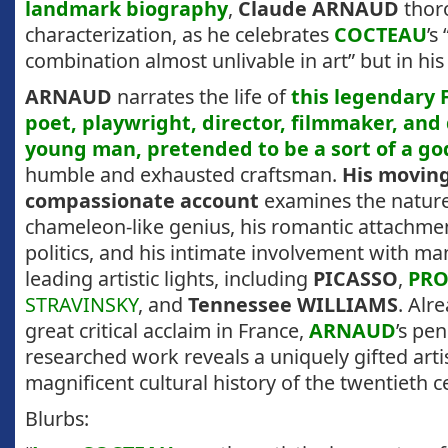
landmark biography
,
Claude ARNAUD
thoro
characterization, as he celebrates
COCTEAU
’s
combination almost unlivable in art” but in his 
ARNAUD
narrates the life of
this legendary 
poet, playwright, director, filmmaker, and
young man, pretended to be a sort of a go
humble and exhausted craftsman.
His movin
compassionate account
examines the natur
chameleon-like genius, his romantic attachmen
politics, and his intimate involvement with man
leading artistic lights, including
PICASSO
,
PRO
STRAVINSKY
, and
Tennessee WILLIAMS
. Alr
great critical acclaim in France,
ARNAUD
’s pe
researched work reveals a uniquely gifted artis
magnificent cultural history of the twentieth c
Blurbs: