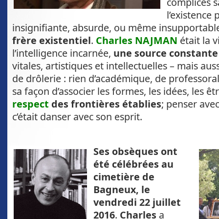
complices s
l’existence 
insignifiante, absurde, ou même insupportabl
frère existentiel
.
Charles NAJMAN
était la v
l’intelligence incarnée,
une source constante
vitales, artistiques et intellectuelles – mais aus
de drôlerie : rien d’académique, de professor
sa façon d’associer les formes, les idées, les êt
respect
des frontières établies
; penser ave
c’était danser avec son esprit.
Ses obsèques ont
été célébrées au
cimetière de
Bagneux
, le
vendredi 22 juillet
2016
.
Charles
a