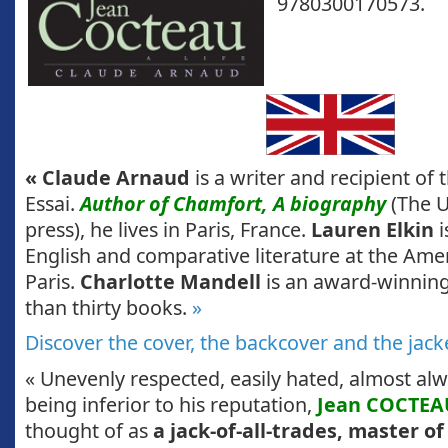
9780300170573.
« Claude Arnaud
is a writer and recipient of
Essai.
Author of Chamfort, A biography
(The U
press), he lives in Paris, France.
Lauren Elkin
i
English and comparative literature at the Amer
Paris.
Charlotte Mandell
is an award-winning
than thirty books.
»
Discover the cover, the backcover and the jac
« Unevenly respected, easily hated, almost al
being inferior to his reputation,
Jean COCTEA
thought of as
a jack-of-all-trades, master o