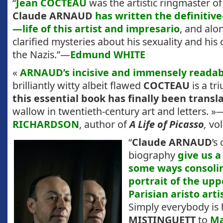
“
Jean COCTEAU
was the artistic ringmaster of
Claude ARNAUD
has written the definitiv
—life of this artist and impresario
, and alo
clarified mysteries about his sexuality and his
the Nazis.”—
Edmund WHITE
«
ARNAUD’s incisive and immensely readab
brilliantly witty albeit flawed
COCTEAU
is a tr
this essential book has finally been transl
wallow in twentieth-century art and letters. »
RICHARDSON
, author of
A Life of Picasso
,
vols
“
Claude ARNAUD
’s
biography
give us a
some ways consolin
portrait of the upp
Parisian aristo artis
Simply everybody is 
MISTINGUETT
to
Ma