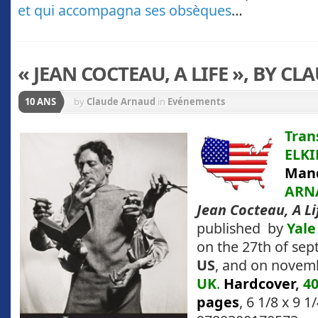
et qui accompagna ses obsèques
…
« JEAN COCTEAU, A LIFE », BY C
10 ANS
by
Claude Arnaud
in
Evénements
Tran
ELK
Man
ARN
Jean Cocteau, A Li
published by
Yale
on the 27th of sep
US
, and on novemb
UK
.
Hardcover
,
4
pages
, 6 1/8 x 9 1