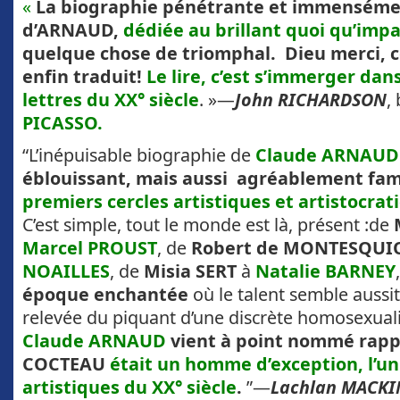
«
La biographie pénétrante et immensémen
d’ARNAUD,
dédiée au brillant quoi qu’imp
quelque chose de triomphal.
Dieu merci, c
enfin traduit!
Le lire, c’est s’immerger dans
lettres du XX° siècle
. »—
John RICHARDSON
,
PICASSO.
“L’inépuisable biographie de
Claude ARNAUD
éblouissant, mais aussi agréablement fami
premiers cercles artistiques et artistocrat
C’est simple, tout le monde est là, présent :de
Marcel PROUST
, de
Robert de MONTESQUI
NOAILLES
, de
Misia SERT
à
Natalie BARNEY
époque enchantée
où le talent semble aussi
relevée du piquant d’une discrète homosexual
Claude ARNAUD
vient à point nommé rapp
COCTEAU
était un homme d’exception, l’un
artistiques du
XX° siècle
.
”—
Lachlan MACK