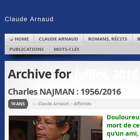
Claude
Arnaud
HOME
CLAUDE ARNAUD
ROMANS, RÉCITS
PUBLICATIONS
MOTS-CLÉS
Archive for
juillet, 2016
Charles NAJMAN : 1956/2016
10 ANS
by
Claude Arnaud
in
Affinités
Douloureux
mort de cel
qu’un ami