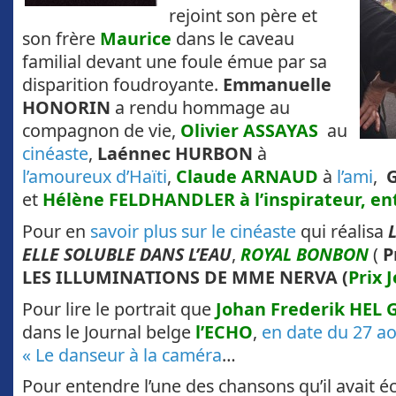
rejoint son père et
son frère
Maurice
dans le caveau
familial devant une foule émue par sa
disparition foudroyante.
Emmanuelle
HONORIN
a rendu hommage au
compagnon de vie,
Olivier ASSAYAS
au
cinéaste
,
Laénnec HURBON
à
l’amoureux d’Haïti
,
Claude ARNAUD
à
l’ami
,
et
Hélène FELDHANDLER à l’inspirateur, en
Pour en
savoir plus sur le cinéaste
qui réalisa
ELLE SOLUBLE DANS L’EAU
,
ROYAL BONBON
(
P
LES ILLUMINATIONS DE MME NERVA (
Prix 
Pour lire le portrait que
Johan Frederik HEL 
dans le Journal belge
l’ECHO
,
en date du 27 aou
« Le danseur à la caméra
…
Pour entendre l’une des chansons qu’il avait éc