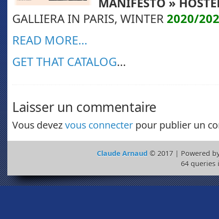
MANIFESTO
» HOSTE
GALLIERA IN PARIS, WINTER
2020/20
READ MORE…
GET THAT CATALOG
…
Laisser un commentaire
Vous devez
vous connecter
pour publier un c
Claude Arnaud
© 2017 | Powered b
64 queries 