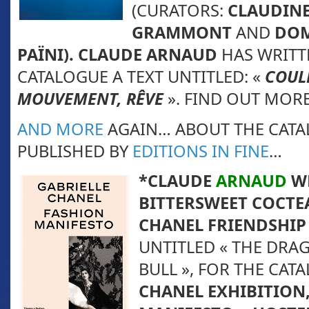
(CURATORS:
CLAUDIN
GRAMMONT
AND
DOM
PAÏNI).
CLAUDE ARNAUD
HAS WRITT
CATALOGUE A TEXT UNTITLED: «
COUL
MOUVEMENT, RÊVE
».
FIND OUT MOR
AND MORE
AGAIN… ABOUT THE CATA
PUBLISHED BY
EDITIONS IN FINE
…
*CLAUDE
ARNAUD
W
BITTERSWEET COCTE
CHANEL FRIENDSHIP
UNTITLED « THE DRA
BULL », FOR THE CAT
CHANEL EXHIBITION,