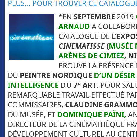
PLUS
…
POUR TROUVER CE CATALOGU
*EN
SEPTEMBRE
2019
ARNAUD
A COLLABOR
CATALOGUE DE
L’EXPO
CINEMATISSE
(
MUSÉE 
ARÈNES DE CIMIEZ
, N
PROUVE LA PRÉSENCE 
DU
PEINTRE NORDIQUE
D’UN DÉSIR
INTELLIGENCE
DU 7° ART
. POUR SAL
REMARQUABLE TRAVAIL EFFECTUÉ PAR
COMMISSAIRES,
CLAUDINE GRAMMO
DU MUSÉE, ET
DOMINIQUE PAÏNI,
AN
DIRECTEUR DE LA CINÉMATHÈQUE FR
DÉVELOPPEMENT CULTUREL AU CENT