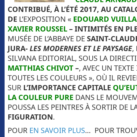
CONTRIBUÉ, À L’ÉTÉ 2017, AU CATA
DE
L’EXPOSITION «
EDOUARD VUILLAR
XAVIER ROUSSEL
– INTIMITÉS EN PL
MUSÉE DE L’ABBAYE DE
SAINT-CLAUDE
JURA-
LES MODERNES ET LE PAYSAGE
,
SILVANA EDITORIAL, SOUS LA DIRECT
MATTHIAS CHIVOT
–
, AVEC UN TEXTE 
TOUTES LES COULEURS », OÙ IL REVI
SUR
L’IMPORTANCE CAPITALE
QU’EUT
LA COULEUR PURE
DANS LE MOUVEM
POUSSA LES PEINTRES À SORTIR DE L
FIGURATION
.
POUR
EN SAVOIR PLUS
… POUR TROU