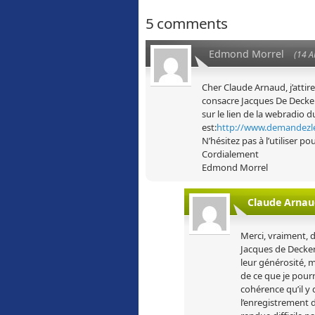
5 comments
Edmond Morrel
(14 A
Cher Claude Arnaud, j’atti
consacre Jacques De Decker
sur le lien de la webradio d
est:
http://www.demandezl
N’hésitez pas à l’utiliser 
Cordialement
Edmond Morrel
Claude Arnau
Merci, vraiment, d
Jacques de Decker 
leur générosité, 
de ce que je pourra
cohérence qu’il y 
l’enregistrement 