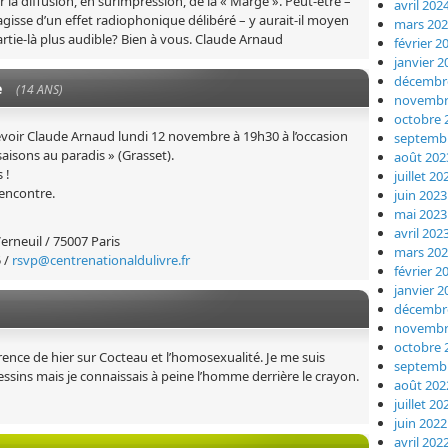
ar la diffusion, en surimpression, de la « Marge ». Peut-être –
avril 202
’agisse d’un effet radiophonique délibéré – y aurait-il moyen
mars 20
artie-là plus audible? Bien à vous. Claude Arnaud
février 2
janvier 2
décembr
e
(14 ANS)
novembr
octobre 
voir Claude Arnaud lundi 12 novembre à 19h30 à l’occasion
septemb
saisons au paradis » (Grasset).
août 202
 !
juillet 20
encontre.
juin 2023
mai 2023
avril 202
erneuil / 75007 Paris
mars 20
5 /
rsvp@centrenationaldulivre.fr
février 2
janvier 2
décembr
novembr
octobre 
ence de hier sur Cocteau et l’homosexualité. Je me suis
septemb
essins mais je connaissais à peine l’homme derrière le crayon.
août 202
juillet 20
juin 2022
avril 202