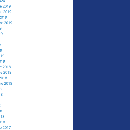
020
e 2019
e 2019
2019
re 2019
9
19
9
19
019
019
e 2018
e 2018
2018
re 2018
8
18
8
18
018
018
e 2017