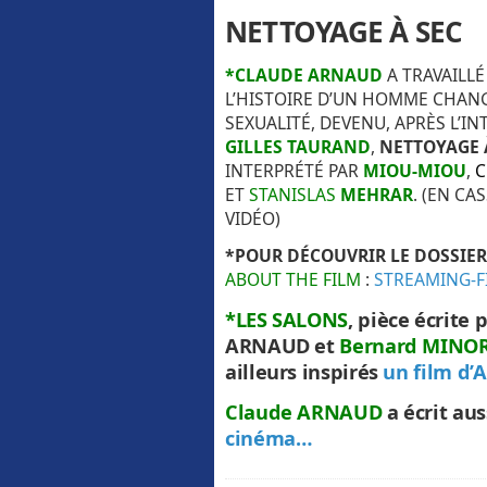
NETTOYAGE À SEC
*CLAUDE ARNAUD
A TRAVAILLÉ
L’HISTOIRE D’UN HOMME CHAN
SEXUALITÉ, DEVENU, APRÈS L’I
GILLES TAURAND
,
NETTOYAGE 
INTERPRÉTÉ PAR
MIOU-MIOU
,
C
ET
STANISLAS
MEHRAR
. (EN CA
VIDÉO)
*POUR DÉCOUVRIR LE DOSSIER
ABOUT THE FILM
:
STREAMING-F
*LES SALONS
, pièce écrite 
ARNAUD et
Bernard MINO
ailleurs inspirés
un film d
Claude ARNAUD
a écrit au
cinéma…