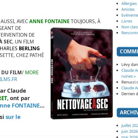
Allergies
Articles
Evéneme
 AUSSI, AVEC
ANNE FONTAINE
TOUJOURS, À
Livres
Non clas
GEANT DE
Rencont
NTERVENTION DE
À SEC
, UN FILM
HARLES
BERLING
COMME
SSETTE, CHEZ PATHÉ
Lévy
da
Claude 
 DU FILM
/
MORE
ruines »
ILMS.FR
Renucci
Claude 
par Claude
Derrien
d
RET
, ont par
’Anne FONTAINE
…
ARCHI
ssi
sur le
juillet 20
juin 2026
mai 2026