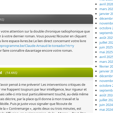
avril 202
mars 20
janvier 2
décembr
NS)
novembr
octobre 
re votre attention sur la double chronique radiophonique que
septemb
 à votre dernier roman. Vous pouvez l’écouter en cliquant
août 202
u livre espace-livres.be Le lien direct concernant votre livre
juillet 20
eprogramme.be/Claude-Arnaud-le-toreador?rtr=y
juin 2025
pour faire connaître davantage encore votre roman.
mai 2025
avril 202
mars 20
février 2
janvier 2
d
(14 ANS)
décembr
novembr
’avoir pensé à me prévenir! Les interventions critiques de
octobre 
me frappent toujours par leur intelligence, leur rigueur et
septemb
mais celle-ci m’a tout particulièrement touché, au-delà même
août 202
is décrire, par la place qu’il donne à mon travail et la
juillet 20
décèle. Puis-je juste vous signaler que l’écoute de
juin 2024
de la « Contremarge », après deux ou trois minutes, est
mai 2024