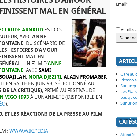
Email*
FINISSENT MAL EN GÉNÉRAL
*CLAUDE ARNAUD
EST CO-
Veuillez 
AUTEUR, AVEC
ANNE
FONTAINE
, DU SCÉNARIO DE
LES HISTOIRES D’AMOUR
FINISSENT MAL EN
ARTICL
GÉNÉRAL
, UN FILM D’
ANNE
FONTAINE
, AVEC
SAMI
Gare au g
BOUAJILAH
,
NORA DJEZIRI
, ALAIN FROMAGER
Picasso 
RTI EN SALLE EN JUIN 93, SÉLECTIONNÉ AU
Sur Jacq
 DE LA CRITIQUE)
, PRIMÉ AU FESTIVAL DE
Les Etats
AN VIGO 1993
À L’UNANIMITÉ (DISPONIBLE EN
pas qu’e
Sur Brion
ÉO
).
 ET LES RÉACTIONS DE LA PRESSE AU FILM
:
CATÉG
LM :
WWW.WIKIPEDIA
Affinités