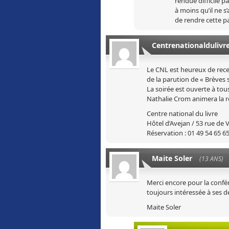
rendue difficile p
à moins qu’il ne s
de rendre cette p
Centrenationaldulivr
Le CNL est heureux de rece
de la parution de « Brèves 
La soirée est ouverte à tous
Nathalie Crom animera la r
Centre national du livre
Hôtel d’Avejan / 53 rue de V
Réservation : 01 49 54 65 6
Maite Soler
(13 ANS)
Merci encore pour la confér
toujours intéressée à ses d
Maite Soler