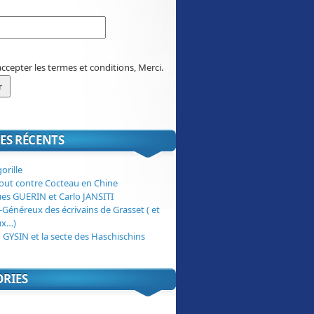
accepter les termes et conditions, Merci.
ES RÉCENTS
orille
tout contre Cocteau en Chine
ues GUERIN et Carlo JANSITI
-Généreux des écrivains de Grasset ( et
ux…)
 GYSIN et la secte des Haschischins
ORIES