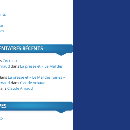
nts
sé
res
NTAIRES RÉCENTS
ns
Cocteau
Arnaud
dans
La presse et « Le Mal des
dans
La presse et « Le Mal des ruines »
Arnaud
dans
Claude Arnaud
ans
Claude Arnaud
VES
26