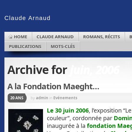
Claude
Arnaud
HOME
CLAUDE ARNAUD
ROMANS, RÉCITS
PUBLICATIONS
MOTS-CLÉS
Archive for
juin, 2006
A la Fondation Maeght…
20 ANS
by
admin
in
Evénements
Le 30 juin 2006
, l’exposition “L
couleur”, cordonnée par
Domin
inaugurée à la
fondation Mae