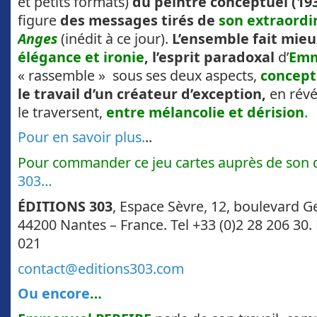
et petits formats)
du peintre conceptuel (193
figure
des messages tirés de
son extraordi
Anges
(inédit à ce jour).
L’ensemble fait mie
élégance et ironie
, l’esprit paradoxal
d’
Emm
« rassemble » sous ses deux aspects,
concept
le travail d’un créateur d’exception,
en révé
le traversent,
entre mélancolie et dérision
.
Pour en savoir plus.
..
Pour commander ce jeu cartes auprès de son d
303…
ÉDITIONS 303
, Espace Sèvre, 12, boulevard
44200 Nantes – France. Tel +33 (0)2 28 206 30. 
021
contact@editions303.com
Ou encore
…