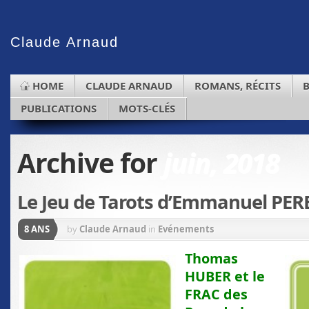
Claude
Arnaud
HOME
CLAUDE ARNAUD
ROMANS, RÉCITS
PUBLICATIONS
MOTS-CLÉS
Archive for
juin, 2018
Le Jeu de Tarots d’Emmanuel PER
8 ANS
by
Claude Arnaud
in
Evénements
Thomas
HUBER et le
FRAC
des