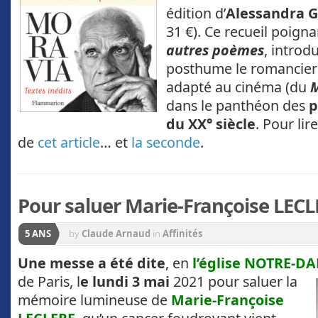
édition d’
Alessandra 
31 €). Ce recueil poign
autres poèmes
, introd
posthume le romancier i
adapté au cinéma (du
M
dans le panthéon des
p
du XX° siècle
. Pour li
de
cet article
… et
la seconde
.
Pour saluer Marie-Françoise LEC
5 ANS
by
Claude Arnaud
in
Affinités
Une messe a été dite
, en
l’église NOTRE-
de Paris, l
e lundi 3 mai
2021 pour saluer la
mémoire lumineuse de
Marie-Françoise