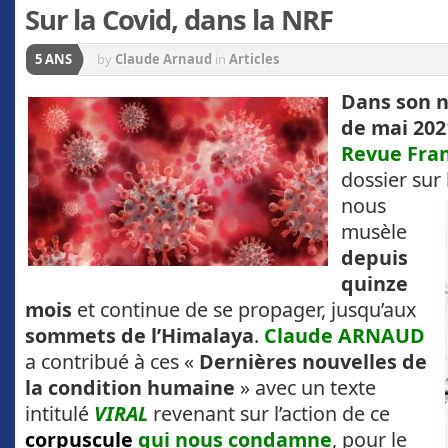
Sur la Covid, dans la NRF
5 ANS
by
Claude Arnaud
in
Articles
Dans son 
de mai 202
Revue Fra
dossier sur
nous
musèle
depuis
quinze
mois
et continue de se propager, jusqu’aux
sommets de l’Himalaya
.
Claude ARNAUD
a contribué à ces «
Dernières nouvelles de
la condition humaine
» avec un texte
intitulé
VIRAL
revenant sur l’action de ce
corpuscule
qui nous condamne
, pour le