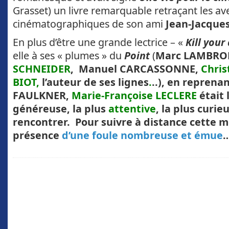
Grasset) un livre remarquable retraçant les av
cinématographiques de son ami
Jean-Jacqu
En plus d’être une grande lectrice – «
K
ill
your 
elle à ses « plumes » du
Point
(
Marc LAMBRO
SCHNEIDER
, Manuel CARCASSONNE,
Chris
BIOT,
l’auteur de ses lignes
.
..), en reprenan
FAULKNER,
Marie-Françoise LECLERE
était 
généreuse, la plus
attentive
, la plus curie
rencontrer. Pour suivre à distance cette m
présence
d’une foule nombreuse et émue