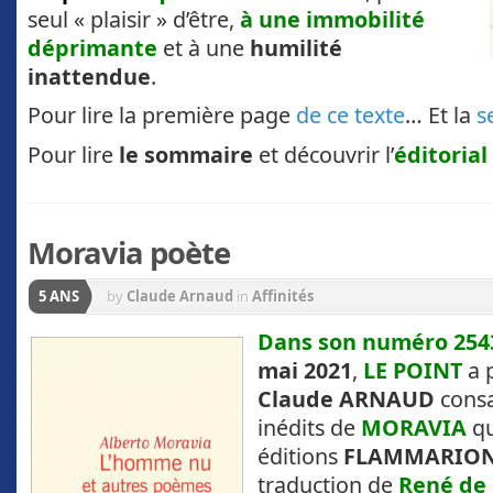
seul « plaisir » d’être,
à une immobilité
déprimante
et à une
humilité
inattendue
.
Pour lire la première page
de ce texte
… Et la
s
Pour lire
le sommaire
et découvrir l’
éditorial
Moravia poète
5 ANS
by
Claude Arnaud
in
Affinités
Dans son numéro 254
mai 2021
,
LE POINT
a p
Claude ARNAUD
cons
inédits de
MORAVIA
qu
éditions
FLAMMARIO
traduction de
René de