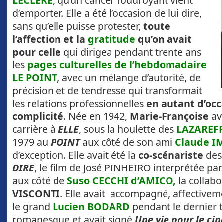
LECLERE
, qu’un cancer foudroyant vient
d’emporter. Elle a été l’occasion de lui dire,
sans qu’elle puisse protester,
toute
l’affection et la
gratitude
qu’on avait
pour celle
qui dirigea pendant trente ans
les
pages culturelles de l’hebdomadaire
LE POINT
, avec un mélange d’autorité, de
précision et de tendresse qui transformait
les relations professionnelles
en autant d’occ
complicité
. Née en 1942,
Marie-Françoise
av
carrière à
ELLE
, sous la houlette des
LAZAREF
1979 au
POINT
aux côté de son ami
Claude I
d’exception. Elle avait été la
co-scénariste
de
DIRE
, le film de José PINHEIRO interprétée pa
aux côté de
Suso CECCHI d’AMICO,
la collabo
VISCONTI
. Elle avait accompagné, affectiveme
le grand
Lucien BODARD
pendant le dernier ti
romanesque et avait signé
Une vie pour le ci