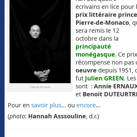
écrivains en lice pour 
prix littéraire princ
Pierre-de-Monaco
, q
sera remis le 12
octobre dans la
principauté
monégasque
. Ce pri
récompense non pas u
oeuvre
depuis 1951, o
fut
Julien GREEN
. Le
sont :
Annie ERNAU
Claude Arnaud
et
Benoit DUTEURTR
Pour en
savoir plus
… ou
encore
…
(
photo
:
Hannah Asssouline
, d.r.)