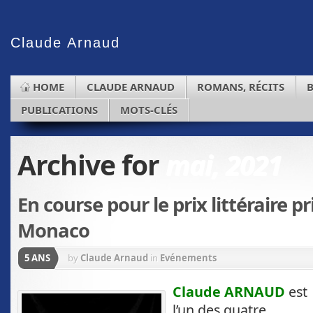
Claude
Arnaud
HOME
CLAUDE ARNAUD
ROMANS, RÉCITS
PUBLICATIONS
MOTS-CLÉS
Archive for
mai, 2021
En course pour le prix littéraire pr
Monaco
5 ANS
by
Claude Arnaud
in
Evénements
Claude ARNAUD
est
l’un des quatre