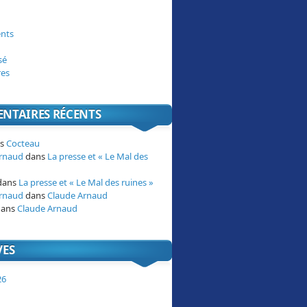
nts
sé
res
NTAIRES RÉCENTS
ns
Cocteau
Arnaud
dans
La presse et « Le Mal des
dans
La presse et « Le Mal des ruines »
Arnaud
dans
Claude Arnaud
ans
Claude Arnaud
VES
26