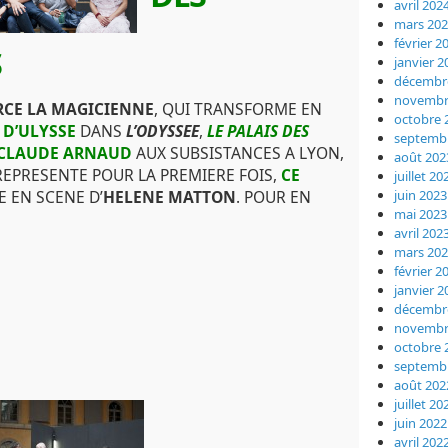
avril 202
mars 20
février 2
S
janvier 2
décembr
novembr
RCE LA MAGICIENNE
, QUI TRANSFORME EN
octobre 
D’ULYSSE
DANS
L’ODYSSEE
,
LE PALAIS DES
septemb
CLAUDE ARNAUD
AUX SUBSISTANCES A LYON,
août 202
 REPRESENTE POUR LA PREMIERE FOIS,
CE
juillet 20
juin 2023
E EN SCENE D’
HELENE MATTON
. POUR EN
mai 2023
avril 202
mars 20
février 2
janvier 2
décembr
novembr
octobre 
septemb
août 202
juillet 20
juin 2022
avril 202