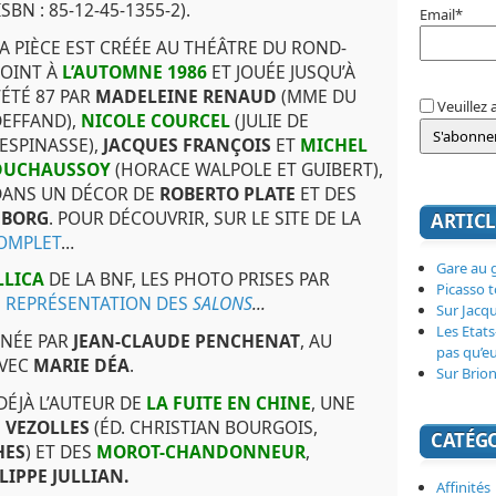
ISBN : 85-12-45-1355-2).
Email*
A PIÈCE EST CRÉÉE AU THÉÂTRE DU ROND-
POINT À
L’AUTOMNE 1986
ET JOUÉE JUSQU’À
’ÉTÉ 87 PAR
MADELEINE RENAUD
(MME DU
Veuillez 
DEFFAND),
NICOLE COURCEL
(JULIE DE
ESPINASSE),
JACQUES FRANÇOIS
ET
MICHEL
DUCHAUSSOY
(HORACE WALPOLE ET GUIBERT),
DANS UN DÉCOR DE
ROBERTO PLATE
ET DES
 BORG
. POUR DÉCOUVRIR, SUR LE SITE DE LA
ARTICL
COMPLET
…
Gare au g
LLICA
DE LA BNF, LES PHOTO PRISES PAR
Picasso 
E REPRÉSENTATION DES
SALONS
…
Sur Jacq
Les Etats
NNÉE PAR
JEAN-CLAUDE PENCHENAT
, AU
pas qu’e
AVEC
MARIE DÉA
.
Sur Brion
DÉJÀ L’AUTEUR DE
LA FUITE EN CHINE
, UNE
 VEZOLLES
(ÉD. CHRISTIAN BOURGOIS,
CATÉG
HES
) ET DES
MOROT-CHANDONNEUR
,
LIPPE JULLIAN.
Affinités