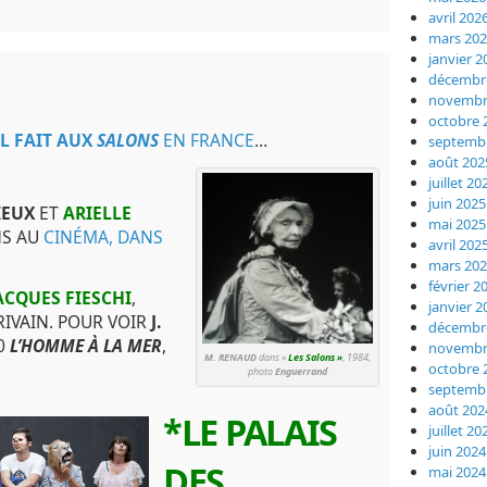
avril 202
mars 20
janvier 2
décembr
novembr
octobre 
L FAIT AUX
SALONS
EN FRANCE
…
septemb
août 202
juillet 20
juin 2025
IEUX
ET
ARIELLE
mai 2025
NS AU
CINÉMA, DANS
avril 202
mars 20
février 2
ACQUES FIESCHI
,
janvier 2
RIVAIN. POUR VOIR
J.
décembr
0
L’HOMME À LA MER
,
novembr
M. RENAUD
dans «
Les Salons »
, 1984,
octobre 
photo
Enguerrand
septemb
août 202
*LE PALAIS
juillet 20
juin 2024
DES
mai 2024