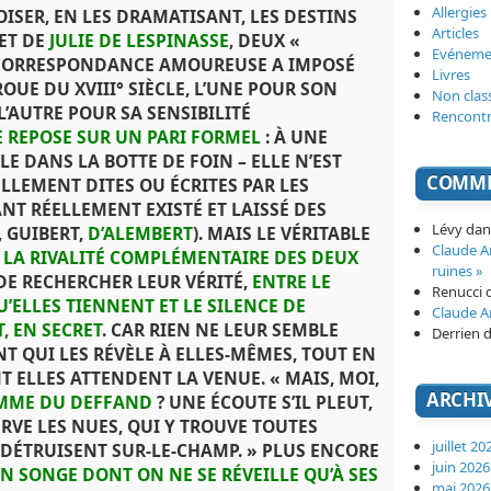
Allergies
ISER, EN LES DRAMATISANT, LES DESTINS
Articles
ET DE
JULIE DE LESPINASSE
, DEUX «
Evéneme
 CORRESPONDANCE AMOUREUSE A IMPOSÉ
Livres
OUE DU XVIII° SIÈCLE, L’UNE POUR SON
Non clas
L’AUTRE POUR SA SENSIBILITÉ
Rencont
E REPOSE SUR UN PARI FORMEL
: À UNE
LE DANS LA BOTTE DE FOIN – ELLE N’EST
COMME
ELLEMENT DITES OU ÉCRITES PAR LES
NT RÉELLEMENT EXISTÉ ET LAISSÉ DES
Lévy
da
, GUIBERT,
D’ALEMBERT
). MAIS LE VÉRITABLE
Claude 
N
LA RIVALITÉ COMPLÉMENTAIRE DES DEUX
ruines »
 DE RECHERCHER LEUR VÉRITÉ,
ENTRE LE
Renucci
ELLES TIENNENT ET LE SILENCE DE
Claude 
, EN SECRET
. CAR RIEN NE LEUR SEMBLE
Derrien
d
NT QUI LES RÉVÈLE À ELLES-MÊMES, TOUT EN
T ELLES ATTENDENT LA VENUE. « MAIS, MOI,
ARCHI
MME DU DEFFAND
? UNE ÉCOUTE S’IL PLEUT,
RVE LES NUES, QUI Y TROUVE TOUTES
juillet 20
 DÉTRUISENT SUR-LE-CHAMP. » PLUS ENCORE
juin 2026
N SONGE DONT ON NE SE RÉVEILLE QU’À SES
mai 2026