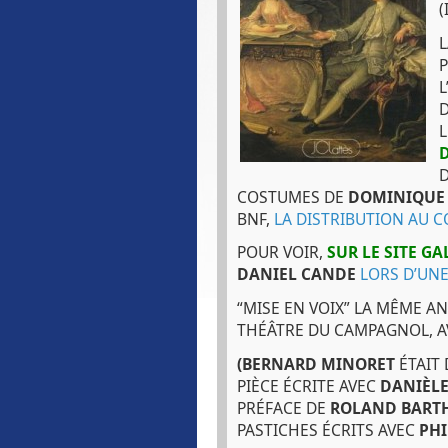
(
L
L
L
COSTUMES DE
DOMINIQUE
BNF,
LA DISTRIBUTION AU 
POUR VOIR,
SUR LE SITE GA
DANIEL CANDE
LORS D’UN
“MISE EN VOIX” LA MÊME A
THÉÂTRE DU CAMPAGNOL, 
(BERNARD MINORET
ÉTAIT 
PIÈCE ÉCRITE AVEC
DANIÈLE
PRÉFACE DE
ROLAND BART
PASTICHES ÉCRITS AVEC
PHI