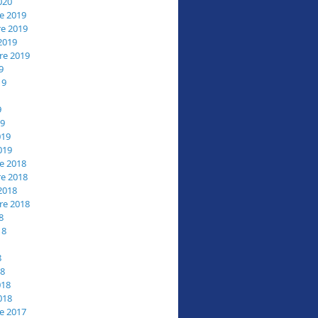
020
e 2019
e 2019
2019
re 2019
9
19
9
19
019
019
e 2018
e 2018
2018
re 2018
8
18
8
18
018
018
e 2017