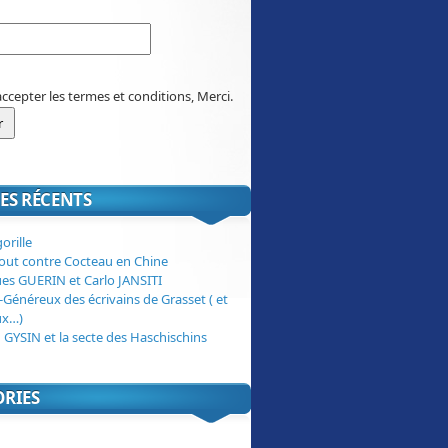
accepter les termes et conditions, Merci.
ES RÉCENTS
orille
tout contre Cocteau en Chine
ues GUERIN et Carlo JANSITI
-Généreux des écrivains de Grasset ( et
ux…)
 GYSIN et la secte des Haschischins
ORIES