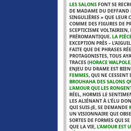
LES SALONS
FONT SE RECRO
DE MADAME DU DEFFAND 
SINGULIÈRES » QUE LEUR
COMME DES FIGURES DE PR
SCEPTICISME VOLTAIRIEN, 
PRÉROMANTIQUE.
LA PIÈC
EXCEPTION PRÈS – L’AIGUIL
FAITE QUE DE PHRASES RÉ
PROTAGONISTES, TOUS AYA
TRACES (
HORACE WALPOLE
ENJEU DU DRAME EST BIE
FEMMES
, QUI NE CESSENT
BROUHAHA DES SALONS QU’
L’AMOUR QUI LES RONGENT
RÉEL, HORMIS LE SENTIME
LES ALIÉNANT À L’ÉLU DON
QUI SUIS-JE, SE DEMANDE
UN VISIONNAIRE QUI OBSE
SORTES DE FORMES QUI SE
QUE LA VIE,
L’AMOUR EST U