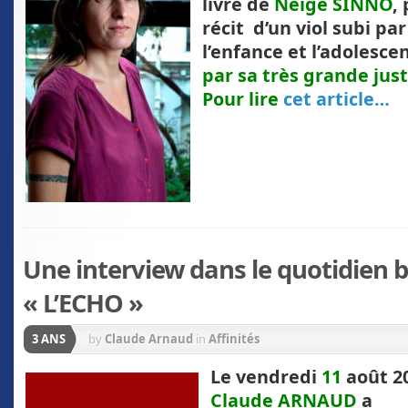
livre de
Neige SINNO
,
récit d’un viol subi pa
l’enfance et l’adolesce
par sa très grande just
Pour lire
cet article…
Une interview dans le quotidien 
« L’ECHO »
3 ANS
by
Claude Arnaud
in
Affinités
L
e vendredi
11
août 2
Claude ARNAUD
a