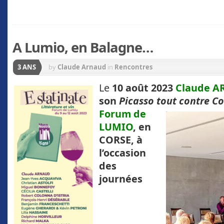
A Lumio, en Balagne…
3 ANS
by
Claude Arnaud
in
Rencontres
Le
10 août 2023
Claude 
son
Picasso tout contre
Co
Forum de
LUMIO
, en
CORSE, à
l’occasion
des
journées