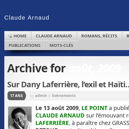
Claude
Arnaud
HOME
CLAUDE ARNAUD
ROMANS, RÉCITS
PUBLICATIONS
MOTS-CLÉS
Archive for
août, 2009
Sur Dany Laferrière, l’exil et Haïti
17 ANS
by
admin
in
Evénements
Le 13 août 2009
,
LE POINT
a publié
CLAUDE ARNAUD
sur l’émouvant
LAFERRIÈRE
, à paraître chez GRAS