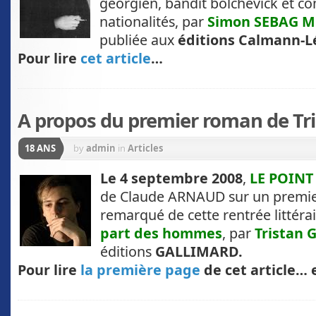
géorgien, bandit bolchévick et c
nationalités, par
Simon SEBAG 
publiée aux
éditions Calmann-L
Pour lire
cet article
…
A propos du premier roman de Tr
18 ANS
by
admin
in
Articles
Le 4 septembre 2008
,
LE POINT
de Claude ARNAUD sur un premie
remarqué de cette rentrée littéra
part des hommes
, par
Tristan 
éditions
GALLIMARD.
Pour lire
la première page
de cet article… 