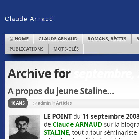
Claude
Arnaud
HOME
CLAUDE ARNAUD
ROMANS, RÉCITS
PUBLICATIONS
MOTS-CLÉS
Archive for
septembre, 
A propos du jeune Staline…
18 ANS
by
admin
in
Articles
LE POINT
du
11 septembre 200
de
Claude ARNAUD
sur la biog
STALINE
, tout à tour séminarist