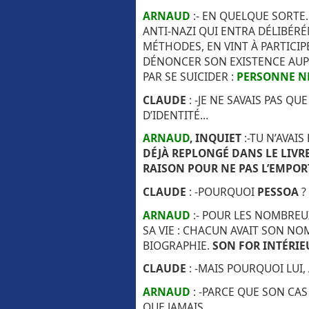
ARNAUD
:- EN QUELQUE SORTE
ANTI-NAZI QUI ENTRA DÉLIBÉRÉ
MÉTHODES, EN VINT À PARTICIP
DÉNONCER SON EXISTENCE AUPRÈ
PAR SE SUICIDER :
PERSONNE NE
CLAUDE
: -JE NE SAVAIS PAS QU
D’IDENTITÉ…
ARNAUD
, INQUIET
:-TU N’AVAI
DÉJÀ REPLONGÉ DANS LE LIVR
RAISON POUR NE PAS L’EMPO
CLAUDE
: -POURQUOI
PESSOA
?
ARNAUD
:- POUR LES NOMBREU
SA VIE : CHACUN AVAIT SON NO
BIOGRAPHIE.
SON FOR INTÉRIE
CLAUDE
: -MAIS POURQUOI LUI,
ARNAUD
: -PARCE QUE SON CAS
QUE JAMAIS.