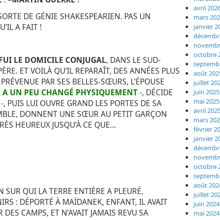
avril 202
SORTE DE GÉNIE SHAKESPEARIEN. PAS UN
mars 20
IL A FAIT !
janvier 2
décembr
novembr
octobre 
FUI LE DOMICILE CONJUGAL
, DANS LE SUD-
septemb
ÈRE. ET VOILÀ QU’IL REPARAÎT, DES ANNÉES PLUS
août 202
. PRÉVENUE PAR SES BELLES-SŒURS, L’ÉPOUSE
juillet 20
L A UN PEU CHANGÉ PHYSIQUEMENT
-, DÉCIDE
juin 2025
mai 2025
 -, PUIS LUI OUVRE GRAND LES PORTES DE SA
avril 202
EMBLE, DONNENT UNE SŒUR AU PETIT GARÇON
mars 20
 TRÈS HEUREUX JUSQU’À CE QUE…
février 2
janvier 2
décembr
novembr
octobre 
septemb
août 202
N SUR QUI LA TERRE ENTIÈRE A PLEURÉ,
juillet 20
IRS : DÉPORTÉ À MAÏDANEK, ENFANT, IL AVAIT
juin 2024
 DES CAMPS, ET N’AVAIT JAMAIS REVU SA
mai 2024