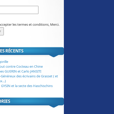
accepter les termes et conditions, Merci.
ES RÉCENTS
orille
tout contre Cocteau en Chine
ues GUERIN et Carlo JANSITI
-Généreux des écrivains de Grasset ( et
ux…)
 GYSIN et la secte des Haschischins
ORIES