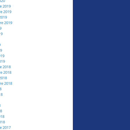
020
e 2019
e 2019
2019
re 2019
9
19
9
19
019
019
e 2018
e 2018
2018
re 2018
8
18
8
18
018
018
e 2017