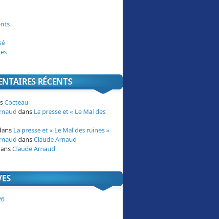
nts
sé
res
NTAIRES RÉCENTS
ns
Cocteau
Arnaud
dans
La presse et « Le Mal des
dans
La presse et « Le Mal des ruines »
Arnaud
dans
Claude Arnaud
ans
Claude Arnaud
VES
26