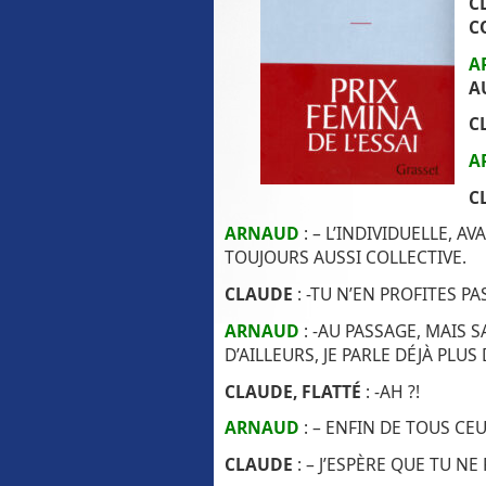
C
C
A
A
C
A
C
ARNAUD
: – L’INDIVIDUELLE, AV
TOUJOURS AUSSI COLLECTIVE.
CLAUDE
: -TU N’EN PROFITES P
ARNAUD
: -AU PASSAGE, MAIS S
D’AILLEURS, JE PARLE DÉJÀ PLUS 
CLAUDE, FLATTÉ
: -AH ?!
ARNAUD
: – ENFIN DE TOUS CE
CLAUDE
: – J’ESPÈRE QUE TU NE