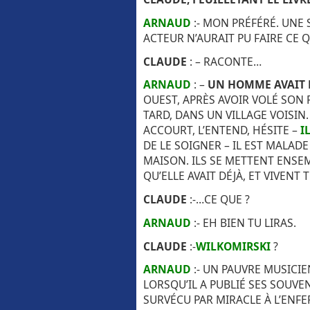
ARNAUD
:- MON PRÉFÉRÉ. UNE 
ACTEUR N’AURAIT PU FAIRE CE QU’
CLAUDE
: – RACONTE…
ARNAUD
: –
UN HOMME AVAIT 
OUEST, APRÈS AVOIR VOLÉ SON P
TARD, DANS UN VILLAGE VOISIN
ACCOURT, L’ENTEND, HÉSITE –
I
DE LE SOIGNER – IL EST MALADE
MAISON. ILS SE METTENT ENS
QU’ELLE AVAIT DÉJÀ, ET VIVENT
CLAUDE
:-…CE QUE ?
ARNAUD
:- EH BIEN TU LIRAS.
CLAUDE
:-
WILKOMIRSKI
?
ARNAUD
:- UN PAUVRE MUSICIE
LORSQU’IL A PUBLIÉ SES SOUVEN
SURVÉCU PAR MIRACLE À L’ENFER