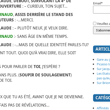
LAUDE
,
DEBOUT, SURVOLANT LA 4° DE
Email*
OUVERTURE
: – CURIEUX, TON SUJET…
RNAUD
,
ASSIS DERRIÈRE LE STAND DES
UTEURS
: -…MERCI.
Veuillez 
LAUDE
: – PLUTÔT NEUF, JE VEUX DIRE.
RNAUD
:- SANS ÂGE EN MÊME TEMPS.
LAUDE
: -…MAIS DE QUELLE IDENTITÉ PARLES-TU?
ARTICL
ANT TOUT. QUOI QU’À VRAI DIRE, ELLE SOIT
Gare au g
Picasso 
AS POUR PARLER DE
TOI
, J’ESPÈRE ?
Sur Jacq
Les Etats
ANS PLUS. (
SOUPIR DE SOULAGEMENT
)
pas qu’e
DE TOI.
Sur Brion
UX QUE TU AS ÉTÉ, AVANT QUE JE NE DEVIENNE.
CATÉG
 FAIS PAS DE RÉVÉLATIONS…
Affinités