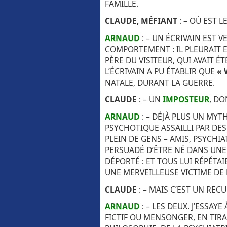
FAMILLE.
CLAUDE, MÉFIANT
: – OÙ EST L
ARNAUD
: – UN ÉCRIVAIN EST 
COMPORTEMENT : IL PLEURAIT E
PÈRE DU VISITEUR, QUI AVAIT 
L’ÉCRIVAIN A PU ÉTABLIR QUE
« 
NATALE, DURANT LA GUERRE.
CLAUDE
: – UN
IMPOSTEUR
, DO
ARNAUD
: – DÉJÀ PLUS UN MY
PSYCHOTIQUE ASSAILLI PAR D
PLEIN DE GENS – AMIS, PSYCHI
PERSUADÉ D’ÊTRE NÉ DANS UNE F
DÉPORTÉ : ET TOUS LUI RÉPÉTA
UNE MERVEILLEUSE VICTIME DE L
CLAUDE
: – MAIS C’EST UN RECU
ARNAUD
: – LES DEUX. J’ESSAY
FICTIF OU MENSONGER, EN TIRAN