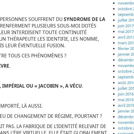
novembr
octobre 
septemb
DE PERSONNES SOUFFRENT DU
SYNDROME DE LA
juillet 20
S RENFERMENT PLUSIEURS SOUS-MOI DOTÉS
juin 2017
mai 2017
LEUR INTERDISENT TOUTE CONTINUITÉ
avril 201
’UN THÉRAPEUTE LES IDENTIFIE, LES NOMME,
mars 20
S LEUR ÉVENTUELLE FUSION.
février 2
janvier 2
TRE TOUS CES PHÉNOMÈNES ?
décembr
IVRE
.
novembr
octobre 
septemb
août 201
 IMPÉRIAL OU « JACOBIN », A VÉCU
.
juillet 20
juin 2016
mai 2016
avril 201
EMPORTÉ, LÀ AUSSI.
janvier 2
AS EU DE CHANGEMENT DE RÉGIME, POURTANT ?
décembr
novembr
AIT PAS. LA FABRIQUE DE L’IDENTITÉ RELEVAIT DE
octobre 
DANS L’ÈRE VIRTUELLE. ELLE ÉTAIT GLOBALEMENT
septemb