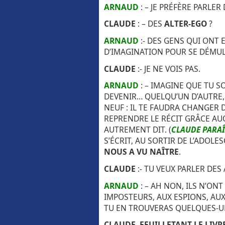
ARNAUD
: – JE PRÉFÈRE PARLER
CLAUDE
: – DES
ALTER-EGO
?
ARNAUD
:- DES GENS QUI ONT 
D’IMAGINATION POUR SE DÉMULT
CLAUDE
:- JE NE VOIS PAS.
ARNAUD
: – IMAGINE QUE TU S
DEVENIR… QUELQU’UN D’AUTRE,
NEUF : IL TE FAUDRA CHANGER 
REPRENDRE LE RÉCIT GRÂCE AUQ
AUTREMENT DIT. (
CLAUDE PARA
S’ÉCRIT, AU SORTIR DE L’ADOLE
NOUS A VU NAÎTRE
.
CLAUDE
:- TU VEUX PARLER DE
ARNAUD
: – AH NON, ILS N’ON
IMPOSTEURS, AUX ESPIONS, AU
TU EN TROUVERAS QUELQUES-UN
CLAUDE, FEUILLETANT LE LIVR