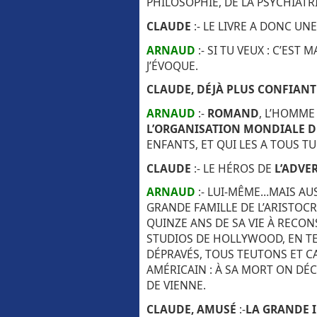
PHILOSOPHIE, DE LA PSYCHIATR
CLAUDE
:- LE LIVRE A DONC UN
ARNAUD
:- SI TU VEUX : C’ES
J’ÉVOQUE.
CLAUDE, DÉJÀ PLUS CONFIANT
ARNAUD
:-
ROMAND
, L’HOMME
L’ORGANISATION MONDIALE D
ENFANTS, ET QUI LES A TOUS 
CLAUDE
:- LE HÉROS DE
L’ADVE
ARNAUD
:- LUI-MÊME…MAIS AU
GRANDE FAMILLE DE L’ARISTOC
QUINZE ANS DE SA VIE À RECON
STUDIOS DE HOLLYWOOD, EN TE
DÉPRAVÉS, TOUS TEUTONS ET CA
AMÉRICAIN : À SA MORT ON DÉCO
DE VIENNE.
CLAUDE, AMUSÉ
:-
LA GRANDE 