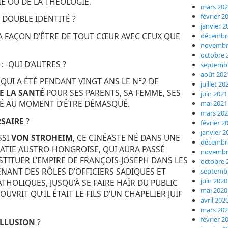
IE OU DE LA THÉOLOGIE.
mars 20
février 2
E DOUBLE IDENTITÉ ?
janvier 2
T MA FAÇON D’ÊTRE DE TOUT CŒUR AVEC CEUX QUE
décembr
novembr
octobre 
: -QUI D’AUTRES ?
septemb
août 202
 QUI A ÉTÉ PENDANT VINGT ANS LE N°2 DE
juillet 20
E LA SANTÉ
POUR SES PARENTS, SA FEMME, SES
juin 2021
TUÉ AU MOMENT D’ÊTRE DÉMASQUÉ.
mai 2021
mars 20
RSAIRE
?
février 2
janvier 2
SSI
VON STROHEIM
, CE CINÉASTE NÉ DANS UNE
décembr
RATIE AUSTRO-HONGROISE, QUI AURA PASSÉ
novembr
STITUER L’EMPIRE DE FRANÇOIS-JOSEPH DANS LES
octobre 
NANT DES RÔLES D’OFFICIERS SADIQUES ET
septemb
juin 2020
THOLIQUES, JUSQU’À SE FAIRE HAÏR DU PUBLIC
mai 2020
UVRIT QU’IL ÉTAIT LE FILS D’UN CHAPELIER JUIF
avril 202
mars 20
février 2
ILLUSION
?