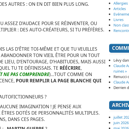
Allergies
 DES AUTRES : ON EN DIT BIEN PLUS LONG.
Articles
Evéneme
Livres
EU ASSEZ D’AUDACE POUR SE RÉINVENTER, OU
Non clas
IPLIER : DES AUTO-CRÉATEURS, SI TU PRÉFÈRES.
Rencont
COMME
OIS LAS D’ÊTRE TOI-MÊME ET QUE TU VEUILLES
 ABANDONNER TON VIEIL ÊTRE POUR UN TOUT
Lévy
da
DE LIEU, D’ENTOURAGE, D’HABITUDES, MAIS AUSSI
Claude 
UEL TU TE DÉFINISSAIS. TE
RÉÉCRIRE
,
ruines »
ÎT NE PAS COMPRENDRE
)…TOUT COMME ON
Renucci
SCENCE,
POUR REMPLIR LA PAGE BLANCHE QUI
Claude 
Derrien
d
S AUTOFICTIONNEURS ?
ARCHI
T AUCUNE IMAGINATION ! JE PENSE AUX
X ÊTRES DOTÉS DE PERSONNALITÉS MULTIPLES.
juillet 20
S, DANS CES PAGES.
juin 2026
mai 2026
E
: –
MARTIN GUERRE
?