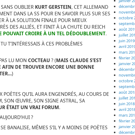
janvier 2
décembr
. SANS OUBLIER
KURT GERSTEIN
, CET ALLEMAND
novembr
MENT DANS LA SS POUR EN SAVOIR PLUS SUR SES
octobre 
ER À LA SOLUTION FINALE POUR MIEUX
septemb
S DES ALLIÉS, ET FINIT À LA CHUTE DU REICH
août 201
 POUVAIT CROIRE À UN TEL DÉDOUBLEMENT
.
juillet 20
juin 2019
E TU T’INTÉRESSAIS À CES PROBLÈMES
avril 201
mars 20
février 2
S PAS LU MON
COCTEAU
? (
MAIS CLAUDE S’EST
janvier 2
E AFIN DE TROUVER ENCORE UNE BONNE
décembr
RTER…
)
novembr
octobre 
septemb
août 201
X POÈTES QU’IL AURA ENGENDRÉS, AU COURS DE
juillet 20
M, SON ŒUVRE, SON SIGNE ASTRAL, SA
juin 2018
UR ÉTAIT UN VRAI FORUM
.
avril 201
mars 20
 AUJOURD’HUI ?
février 2
janvier 2
 SE BANALISE, MÊMES S‘IL Y A MOINS DE POÈTES
décembr