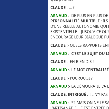
CLAUDE
:-… ?
ARNAUD
:- DE PLUS EN PLUS 
PERSONNALITÉ MULTIPLE
: IL
D’UNE RÉELLE AUTONOMIE QUI 
EXISTENTIELLE – JUSQU’À CE QU
ENCOURAGE LEUR DIALOGUE PUI
CLAUDE
:- QUELS RAPPORTS EN
ARNAUD
:-
C’EST LE SUJET DU L
CLAUDE
:- EH BIEN DIS !
ARNAUD
:-
LE MOI CENTRALISÉ,
CLAUDE
:- POURQUOI ?
ARNAUD
:- LA DÉMOCRATIE L’A 
CLAUDE, INTRIGUÉ
:- IL N’Y P
ARNAUD
:- SI, MAIS ON NE LE S
L’ARTISANAT, ELLE EST ENTRÉE 