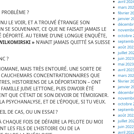
avril 202
mars 20
E PROBLÈME ?
février 2
janvier 2
VENU LE VOIR, ET A TROUVÉ ÉTRANGE SON
décembr
N SE SOUVENANT, CE QUE NE FAISAIT JAMAIS LE
novembr
ÉTÉ DÉPORTÉ. AU TERME D’UNE LONGUE ENQUÊTE,
octobre 
septemb
WILKOMIRSKI »
N’AVAIT JAMAIS QUITTÉ SA SUISSE
août 202
juillet 20
NC ?
juin 2023
mai 2023
THOMANE, MAIS TRÈS ENTOURÉ. UNE SORTE DE
avril 202
ES CAUCHEMARS CONCENTRATIONNAIRES QUE
mars 20
février 2
ATRES, HISTORIENS DE LA DÉPORTATION – ONT
janvier 2
AMILLE JUIVE LETTONE, PUIS D’AVOIR ÉTÉ
décembr
IENT QUE C’ÉTAIT DE SON DEVOIR DE TÉMOIGNER.
novembr
A PSYCHANALYSE, ET DE L’ÉPOQUE, SI TU VEUX.
octobre 
septemb
EIL DE CAS, OU UN ESSAI ?
août 202
juillet 20
E À CHAQUE FOIS DE DÉFAIRE LA PELOTE DU MOI
juin 2022
T LES FILS DE L’HISTOIRE OU DE LA
avril 202