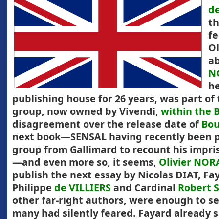
d
th
fe
Ol
ab
N
h
publishing house for 26 years, was part of
group, now owned by Vivendi,
within the
disagreement over the release date of
Bou
next book—SENSAL having recently been 
group from Gallimard to recount his impri
—and even more so, it seems,
Olivier NORA
publish the next essay by Nicolas DIAT, Fay
Philippe
de VILLIERS
and Cardinal
Robert 
other far-right authors, were enough to se
many had silently feared. Fayard already 