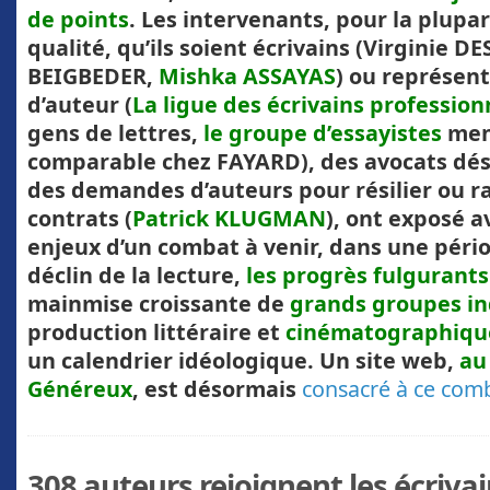
de points
. Les intervenants, pour la plupa
qualité, qu’ils soient écrivains (Virginie D
BEIGBEDER,
Mishka ASSAYAS
) ou représent
d’auteur (
La ligue des écrivains profession
gens de lettres,
le groupe d’essayistes
men
comparable chez FAYARD), des avocats dé
des demandes d’auteurs pour résilier ou r
contrats (
Patrick KLUGMAN
), ont exposé a
enjeux d’un combat à venir, dans une péri
déclin de la lecture,
les progrès fulgurants 
mainmise croissante de
grands groupes in
production littéraire et
cinématographiqu
un calendrier idéologique. Un site web,
au
Généreux
, est désormais
consacré à ce com
308 auteurs rejoignent les écriva