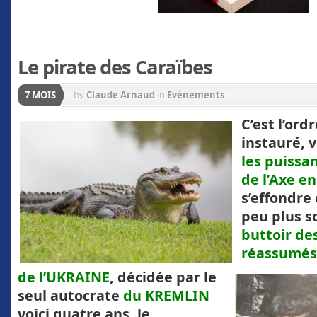
Le pirate des Caraïbes
7 MOIS
by
Claude Arnaud
in
Evénements
C’est l’ord
instauré, v
les puissa
de l’Axe en
s’effondre
peu plus s
buttoir de
réassumés
de l’UKRAINE
, décidée par le
seul autocrate
du KREMLIN
voici quatre ans, le