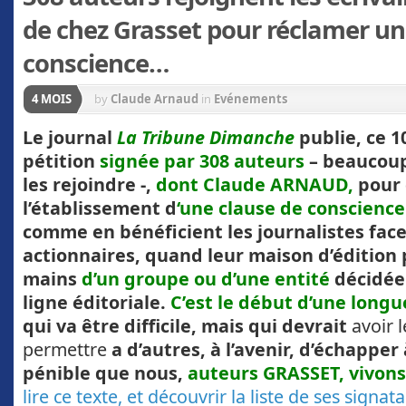
de chez Grasset pour réclamer un
conscience…
4 MOIS
by
Claude Arnaud
in
Evénements
Le journal
La Tribune Dimanche
publie, ce 1
pétition
signée par 308 auteurs
– beaucoup
les rejoindre -,
dont Claude ARNAUD,
pour
l’établissement d
‘une clause de conscience
comme en bénéficient les journalistes face
actionnaires, quand leur maison d’édition 
mains
d’un groupe ou d’une entité
décidée
ligne éditoriale.
C’est le début d’une longu
qui va être difficile, mais qui devrait
avoir 
permettre
a d’autres, à l’avenir, d’échapper 
pénible que nous,
auteurs GRASSET, vivons
lire ce texte, et découvrir la liste de ses signata