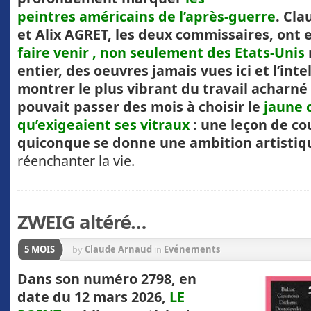
peintres américains de l’après-guerre
. Cl
et Alix AGRET, les deux commissaires, ont 
faire venir , non seulement des Etats-Unis
entier, des oeuvres jamais vues ici et l’inte
montrer le plus vibrant du travail acharné
pouvait passer des mois à choisir le
jaune 
qu’exigeaient ses vitraux
: une leçon de c
quiconque se donne une ambition artistiq
réenchanter la vie.
ZWEIG altéré…
5 MOIS
by
Claude Arnaud
in
Evénements
Dans son numéro 2798, en
date du 12 mars 2026,
LE