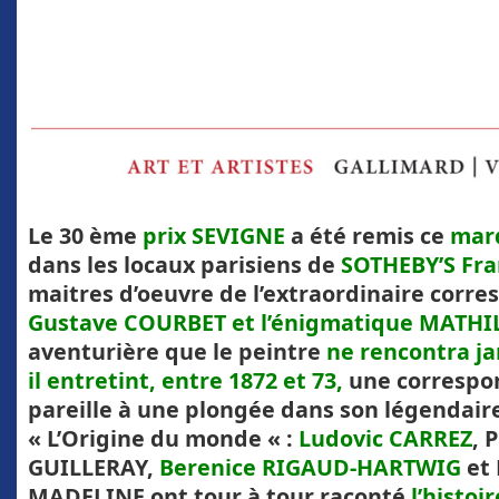
Le 30 ème
prix SEVIGNE
a été remis ce
mard
dans les locaux parisiens de
SOTHEBY’S Fr
maitres d’oeuvre de l’extraordinaire corr
Gustave COURBET et l’énigmatique MATHI
aventurière que le peintre
ne rencontra ja
il entretint, entre 1872 et 73,
une correspo
pareille à une plongée dans son légendair
« L’Origine du monde « :
Ludovic CARREZ
,
P
GUILLERAY
,
Berenice RIGAUD-HARTWIG
et 
MADELINE ont tour à tour raconté
l’histoi