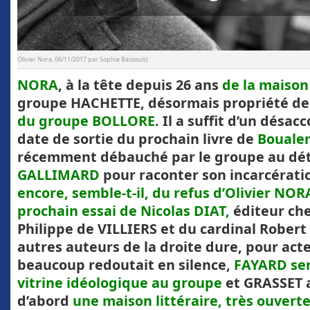
(Olivier Nora, 06/11/2017 par Sophie Bassouls)
NORA
, à la tête depuis 26 ans
de la maiso
groupe HACHETTE, désormais propriété de
du groupe BOLLORE
. Il a suffit d’un désac
date de sortie du prochain livre de
Bouale
récemment débauché par le groupe au dé
GALLIMARD
pour raconter son incarcérati
encore, semble-t-il, du refus d’Olivier NOR
prochain essai de Nicolas DIAT,
éditeur ch
Philippe de VILLIERS et du cardinal Rober
autres auteurs de la droite dure, pour act
beaucoup redoutait en silence,
FAYARD ser
vitrine idéologique au groupe
et GRASSET a
d’abord
une maison littéraire, très ouver