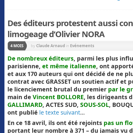
Des éditeurs protestent aussi con
limogeage d’Olivier NORA
4 MOIS
by
Claude Arnaud
in
Evénements
De nombreux éditeurs
, parmi les plus infl
parisienne,
et même italienne
, ont apport
et aux 170 auteurs qui ont décidé de ne pl
contrat avec GRASSET un soutien actif et p
le licenciement brutal du premier
par le g
main de
Vincent BOLLORE
, les dirigeants
GALLIMARD
, ACTES SUD,
SOUS-SOL
, BOUQU
ont publié
le texte suivant
…
En ce 18 avril, ils ont été rejoints
pas un flo
portant leur nombre à 371 – du jamais vu d