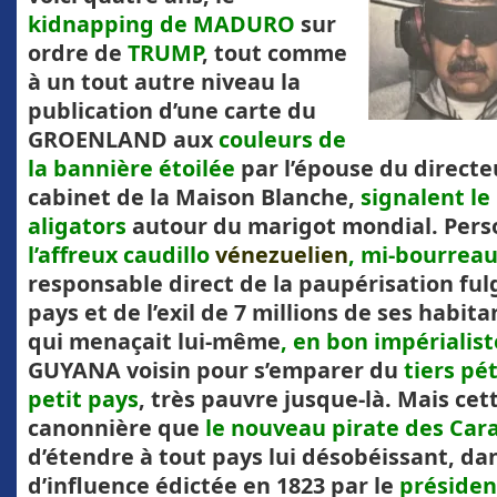
kidnapping de MADURO
sur
ordre de
TRUMP
, tout comme
à un tout autre niveau la
publication d’une carte du
GROENLAND aux
couleurs de
la bannière étoilée
par l’épouse du directe
cabinet de la Maison Blanche,
signalent le
aligators
autour du marigot mondial. Pers
l’affreux caudillo
vénezuelien
, mi-bourrea
responsable direct de la paupérisation fu
pays et de l’exil de 7 millions de ses habitan
qui menaçait lui-même
, en bon impérialist
GUYANA voisin pour s’emparer du
tiers pé
petit pays
, très pauvre jusque-là. Mais cet
canonnière que
le nouveau pirate des Car
d’étendre à tout pays lui désobéissant, da
d’influence édictée en 1823 par le
préside