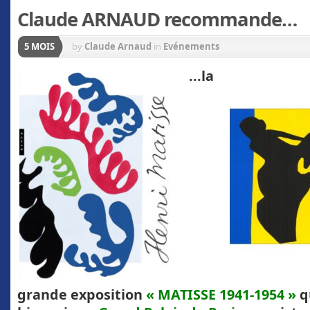
Claude ARNAUD recommande…
5 MOIS
by
Claude Arnaud
in
Evénements
.
..la
grande exposition
« MATISSE 1941-1954 »
qu