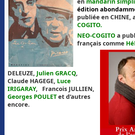
en
mandarin simpli
édition abonda
mm
publiée en CHINE, 
COGITO.
NEO-COGITO
a publ
français comme
Hé
DELEUZE,
Julien GRACQ
,
Claude HAGEGE,
Luce
IRIGARAY
, Francois JULLIEN,
Georges POULET
et d’autres
encore.