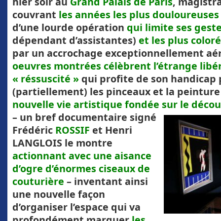
hier soir au
Grand Palais de Paris
, magistr
couvrant
les années les plus douloureuses
d’une lourde opération
qui limite ses gest
dépendant d’assistantes)
et les plus color
par un accrochage exceptionnellement aé
oeuvres montrées célèbrent l’étrange libé
« réssuscité »
qui profite de son handicap
(partiellement) les pinceaux et la peinture
nouvelle vie artistique fondée sur le déco
– un bref documentaire signé
Frédéric
ROSSIF
et Henri
LANGLOIS le montre
actionnant avec une aisance
d’ogre d’énormes ciseaux de
couturière
– inventant ainsi
une nouvelle façon
d’organiser l’espace qui va
profondément marquer
les