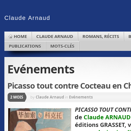
Claude
Arnaud
HOME
CLAUDE ARNAUD
ROMANS, RÉCITS
PUBLICATIONS
MOTS-CLÉS
Evénements
Picasso tout contre Cocteau en C
2 MOIS
by
Claude Arnaud
in
Evénements
PICASSO TOUT CONT
de
Claude ARNAUD
éditions GRASSET, v