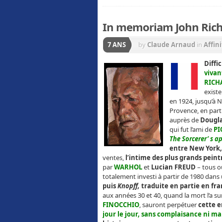
In memoriam John Rich
7 ANS
by
Claude Arnaud
in
Affin
Diffi
vivan
RICH
existe
en 1924, jusqu’à N
Provence, en partic
auprès de
Dougl
qui fut l’ami de
PI
The Sorcerer’ s a
entre New York
ventes,
l’intime des plus grands peint
par
WARHOL
et
Lucian FREUD
– tous o
totalement investi à partir de 1980 dan
puis
Knopff,
traduite en partie en fr
aux années 30 et 40, quand la mort l’a sur
FINOCCHIO
, sauront perpétuer
cette e
jour le jour, sans complaisance ni
mal