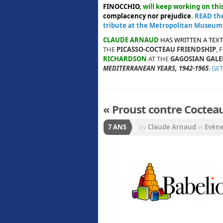
FINOCCHIO
, will keep working on thi
complacency nor
prejudice
.
READ th
tribute at the Metropolitan Museum 
CLAUDE ARNAUD
HAS WRITTEN A TEXT
THE
PICASSO-COCTEAU FRIENDSHIP
, 
RICHARDSON
AT THE
GAGOSIAN GALE
MEDITERRANEAN YEARS, 1942-1965
.
GET
« Proust contre Cocteau 
7 ANS
by
Claude Arnaud
in
Evén