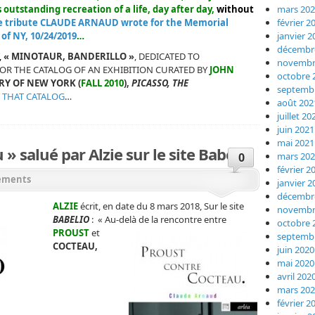
mars 20
s
outstanding
recreation of a life, day after day,
without
février 2
e tribute CLAUDE ARNAUD wrote for the Memorial
janvier 2
of NY, 10/24/2019
…
décembr
,
« M
INOTAUR, BANDERILLO »
, DEDICATED TO
novembr
FOR THE CATALOG OF AN EXHIBITION CURATED BY
JOHN
octobre 
RY OF
NEW YORK (
FALL 2010
),
PICASSO, THE
septemb
 THAT CATALOG
…
août 202
juillet 20
juin 2021
mai 2021
» salué par Alzie sur le site Babelio
mars 20
0
février 2
ements
janvier 2
décembr
ALZIE
écrit, en date du 8 mars 2018, Sur le site
novembr
BABELIO
: « Au-delà de la rencontre entre
octobre 
PROUST
et
septemb
COCTEAU,
juin 2020
mai 2020
avril 202
mars 20
février 2