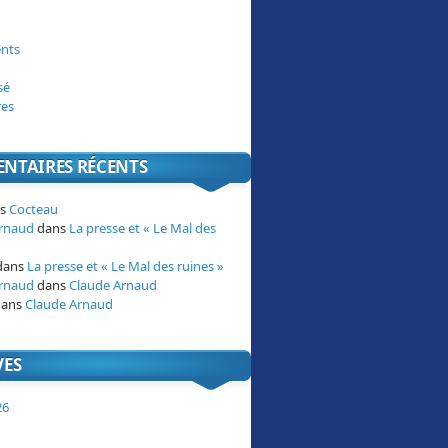
nts
sé
res
NTAIRES RÉCENTS
ns
Cocteau
Arnaud
dans
La presse et « Le Mal des
dans
La presse et « Le Mal des ruines »
Arnaud
dans
Claude Arnaud
ans
Claude Arnaud
VES
26