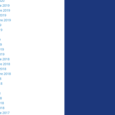
020
e 2019
e 2019
2019
re 2019
9
19
9
19
019
019
e 2018
e 2018
2018
re 2018
8
18
8
18
018
018
e 2017