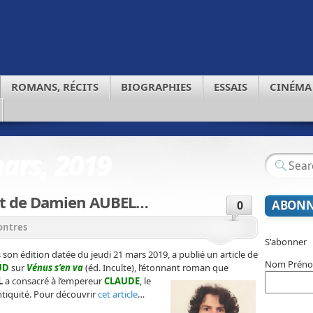
ROMANS, RÉCITS
BIOGRAPHIES
ESSAIS
CINÉMA
ars, 2019
ant de Damien AUBEL…
ABONN
0
ontres
S'abonner
s son édition datée du jeudi 21 mars 2019, a publié un article de
Nom Prén
UD
sur
Vénus s’en va
(éd. Inculte), l’étonnant
roman que
L
a consacré à l’empereur
CLAUDE
, le
ntiquité. Pour découvrir
cet article
…