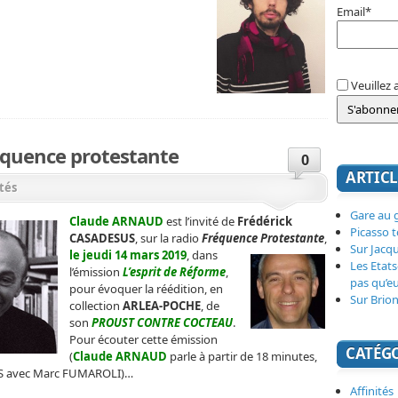
Email*
Veuillez 
quence protestante
0
ARTICL
ités
Gare au g
Claude ARNAUD
est l’invité de
Frédérick
Picasso 
CASADESUS
, sur la radio
Fréquence Protestante
,
Sur Jacq
le jeudi 14 mars 2019
, dans
Les Etats
l’émission
L’esprit de Réforme
,
pas qu’e
pour évoquer la réédition, en
Sur Brion
collection
ARLEA-POCHE
, de
son
PROUST CONTRE COCTEAU
.
Pour écouter
cette émission
CATÉG
(
Claude ARNAUD
parle à partir de 18 minutes,
SUS avec Marc FUMAROLI)
…
Affinités