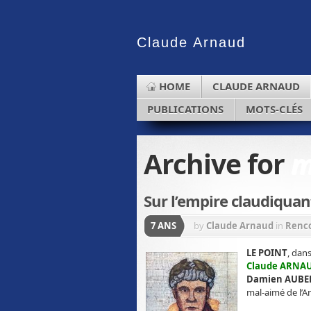
Claude
Arnaud
HOME
CLAUDE ARNAUD
PUBLICATIONS
MOTS-CLÉS
Archive for
m
Sur l’empire claudiqu
7 ANS
by
Claude Arnaud
in
Renc
LE POINT
, dan
Claude ARNA
Damien AUBE
mal-aimé de l’A