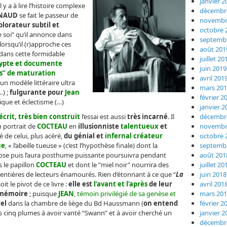
janvier 2
y a à lire l’histoire complexe
décembr
RNAUD
se fait le passeur de
novembr
xplorateur subtil et
octobre 
e soi” qu’il annonce dans
septemb
orsqu’il (r)approche ces
août 201
dans cette formidable
juillet 20
rypte et documente
juin 2019
s” de maturation
avril 201
d’un modèle littéraire ultra
mars 20
…) ;
fulgurante pour
Jean
février 2
tique et éclectisme (…)
janvier 2
décembr
écrit, très bien construit
l’essai est aussi
très incarné
. Il
novembr
n portrait de
COCTEAU
en
illusionniste
talentueux
et
octobre 
é de celui, plus acéré,
du génial et
infernal créateur
septemb
ue
, « l’abeille tueuse » (c’est l’hypothèse finale) dont la
août 201
e puis l’aura posthume puissante poursuivra pendant
juillet 20
 le papillon
COCTEAU
et dont le “miel noir” nourrira des
juin 2018
entières de lecteurs énamourés. Rien d’étonnant à ce que “
La
avril 201
soit le pivot de ce livre :
elle est
l’avant et l’après
de leur
mars 20
mémoire
; puisque
JEAN
, témoin privilégié de sa genèse et
février 2
el
dans la chambre de liège du Bd Haussmann (
on entend
janvier 2
des cinq plumes à avoir vanté “Swann” et à avoir cherché un
décembr