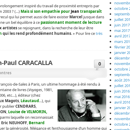
novembr
le prolongement inspiré du travail de proximité entrepris par
octobre 
n 2003 ? (…)
Mais si son empathie pour
Jean
transparaît
septemb
recul qui lui permet aussi de faire exister
Marcel
jusque dans
juillet 20
e un bel équilibre à ce
passionnant moment de lecture
juin 2017
 artistes
se rejoignant, dans la recherche de leur être
mai 2017
n
qui les rend profondément humains
. » Pour lire ce
très
avril 201
mars 20
février 2
janvier 2
décembr
n-Paul CARACALLA
0
novembr
octobre 
ontres
septemb
août 201
t-François-de-Sales à Paris, un ultime hommage à été rendu à
juillet 20
ntaine de livres (
Voyages
, 1981,
juin 2016
2006, etc…), éditeur (chez
mai 2016
ux Magots
,
Léautaud
…), qui
avril 201
 publier
CENDRARS
,
janvier 2
EON
,
Louise de VILMORIN,
décembr
parmi laquelle on reconnaissait
novembr
,
Eric NEUHOFF
,
Bernard
octobre 
luer la générosité, l’élégance et l’enthousiasme d’un homme qui
septemb