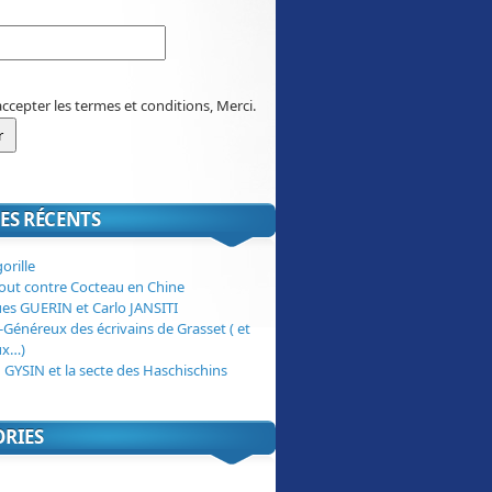
accepter les termes et conditions, Merci.
ES RÉCENTS
orille
tout contre Cocteau en Chine
ues GUERIN et Carlo JANSITI
-Généreux des écrivains de Grasset ( et
ux…)
 GYSIN et la secte des Haschischins
ORIES