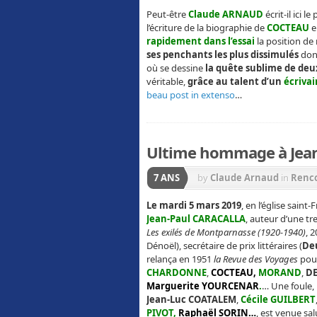
Peut-être
Claude ARNAUD
écrit-il ici 
l’écriture de la biographie de
COCTEAU
e
rapidement dans l’essai
la position de 
ses penchants les plus dissimulés
donn
où se dessine
la quête sublime de deux
véritable,
grâce au talent d’un
écrivai
beau post in extenso
…
Ultime hommage à Jea
7 ANS
by
Claude Arnaud
in
Renc
Le mardi 5 mars 2019
, en l’église sain
Jean-Paul
CARACALLA
, auteur d’une tre
Les exilés de Montparnasse (1920-1940)
, 
Dénoël), secrétaire de prix littéraires (
De
relança en 1951
la Revue des Voyages
pour
CHARDONNE
,
COCTEAU,
MORAND
,
D
Marguerite YOURCENAR
.
… Une foule, 
Jean-Luc COATALEM
,
Cécile GUILBERT
PIVOT,
Raphaël SORIN…
, est venue sa