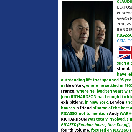
CLAUD
L’EXPOS
en scène
GAGOSI
2010, A
BANDER
PICASS
CATALOG
*
such a 
stimula
have lef
outstanding life that spanned 95 yea
in
New York
, where he settled in 1960
France,
where he lived ten years wi
John RICHARDSON
has brought to lif
exhibitions,
in New York,
London
and
houses,
a friend
of some of the best a
PICASSO
, not to mention
Andy
WARH
RICHARDSON
was totaly involved, sin
PICASSO
(Random house, then Knopff)
fourth volume
, focused on PICASSO’s 