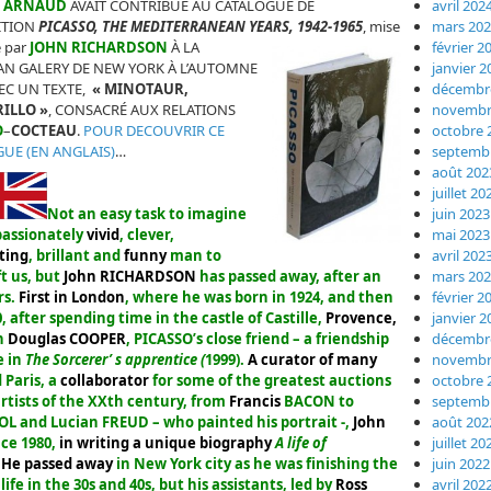
E ARNAUD
AVAIT CONTRIBUÉ AU CATALOGUE DE
avril 202
ITION
PICASSO, THE MEDITERRANEAN YEARS, 1942-1965
,
mise
mars 20
 par
JOHN RICHARDSON
À LA
février 2
AN GALERY DE NEW YORK À L’AUTOMNE
janvier 2
VEC UN TEXTE,
« M
INOTAUR,
décembr
ILLO »
, CONSACRÉ AUX RELATIONS
novembr
O
–
COCTEAU
.
POUR DECOUVRIR CE
octobre 
UE (EN ANGLAIS)
…
septemb
août 202
juillet 20
juin 2023
Not an easy task to imagine
mai 2023
passionately
vivid
, clever,
avril 202
ting
, brillant and
funny
man to
mars 20
t us, but
John RICHARDSON
has passed away, after an
février 2
rs.
First in London
, where he was born in 1924,
and
then
janvier 2
, after spending time in the castle of Castille,
Provence,
décembr
th
Douglas COOPER
, PICASSO’s close friend – a friendship
novembr
e in
The Sorcerer’ s apprentice
(
1999).
A curator of many
octobre 
 Paris
, a
collaborator
for some of the greatest auctions
septemb
rtists of the XXth century
, from
Francis
BACON
to
août 202
OL
and
Lucian FREUD
– who painted his portrait -,
John
juillet 20
ce 1980,
in writing a unique biography
A life of
juin 2022
.
He passed away
in New
York
city as he was finishing the
avril 202
life in the 30s and 40s, but his assistants, led by
Ross