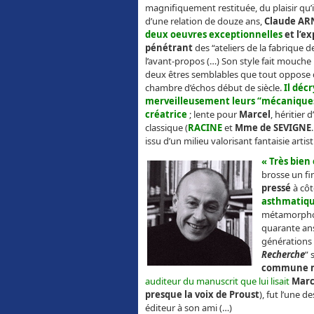
magnifiquement restituée, du plaisir qu’il 
d’une relation de douze ans,
Claude A
deux oeuvres exceptionnelles
et l’e
pénétrant
des “ateliers de la fabrique d
l’avant-propos (…) Son style
fait mouche l
deux êtres semblables que tout oppose 
chambre d’échos début de siècle.
Il déc
merveilleusement leurs “mécanique
créatrice
; lente pour
Marcel
, héritier 
classique (
RACINE
et
Mme de SEVIGNE
issu d’un milieu valorisant fantaisie artis
« Très bien 
brosse un fi
pressé
à côt
asthmatiq
métamorphos
quarante ans
générations 
Recherche
” 
commune 
auditeur du manuscrit que lui lisait
Marc
presque la voix de Proust
), fut l’une 
éditeur à son ami (…)