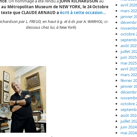
ence
. Un hommage a été rendu à
JOHN RICHARDSON
au
avril 202
,
au Métropolitan Museum de NEW YORK, le 24 Octobre
mars 20
 le texte que CLAUDE ARNAUD a
écrit à cette occasion
…
janvier 2
Richardson par L. FREUD, en haut à g. et à dr. par A. WARHOL; ci-
décembr
dessous chez lui, à New York
)
novembr
octobre 
septemb
août 202
juillet 20
juin 2025
mai 2025
avril 202
mars 20
février 2
janvier 2
décembr
novembr
octobre 
septemb
août 202
juillet 20
juin 2024
mai 2024