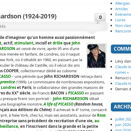
Allergies
Articles
ardson (1924-2019)
Evéneme
0
Livres
Non clas
ités
Rencont
cile d’imaginer qu’un homme aussi passionnément
t
, actif,
stimulant
, incisif et
drôle
que
John
COMME
ARDSON
ait cessé de vivre, après 95 ans d’une
nce menée en fanfare, de Londres, où il naquit
ew York, où il s’établit en 1960, en passant par la
Lévy
da
ulier le château de Castille, où il vécut dix ans
Claude 
as COOPER
, collectionneur dédié au cubisme
ruines »
CASSO
– une période que
John RICHARDSON
retraça dans
Renucci
pprentice
(
1999). Le commissaire de nombreuses expositions,
Claude 
,
Londres
et Paris
, le collaborateur des grandes maisons de
Derrien
d
res du XX° siècle
, de Francis
BACON
à
PICASSO
en passant
u presque firent son portrait –
John RICHARDSON
s’était
s une biographie monstre,
A life of PICASSO
(Random house,
ARCHI
ançais aux
éditions du Chêne)
. Il achevait le 4° tome, consacré
prit, à New York, chez lui, mais ses assistants, autour de
Ross
juillet 20
ntreprise sans précédent de recréation d’une vie,
au
juin 2026
veillance,
en l’inscrivant dans la grande et la petite
mai 2026