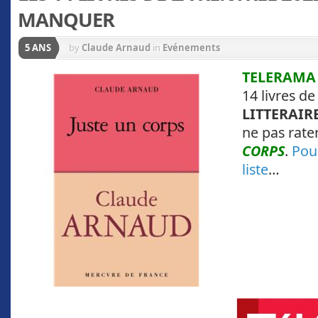
MANQUER
5 ANS
by
Claude Arnaud
in
Evénements
TELERAMA
14 livres de
LITTERAIR
ne pas rate
CORPS
.
Pou
liste
…