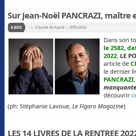
Sur Jean-Noël PANCRAZI, maître 
4 ANS
by
Claude Arnaud
in
Affinités
Dans son to
le 2582, da
2022
,
LE P
article de
C
le dernier l
PANCRAZI
manquante
découvrir
c
(ph: Stéphanie Lavoue,
Le Figaro Magazine
)
LES 14 LIVRES DE LA RENTREE 202