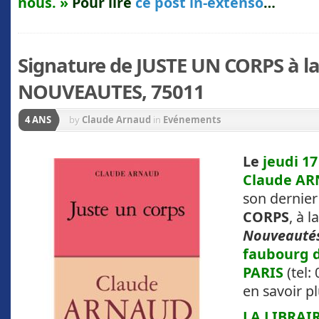
nous. »
Pour lire
ce post in-extenso
…
Signature de JUSTE UN CORPS à la 
NOUVEAUTES, 75011
4 ANS
by
Claude Arnaud
in
Evénements
Le
jeudi 17
Claude A
son dernier 
CORPS
, à l
Nouveauté
faubourg 
PARIS
(tel:
en savoir p
L
A
L
IBRAIR