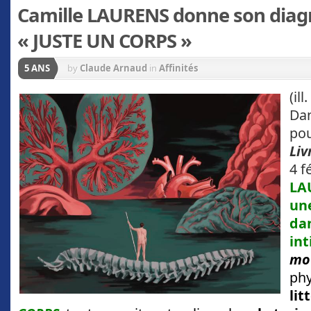
Camille LAURENS donne son diag
« JUSTE UN CORPS »
5 ANS
by
Claude Arnaud
in
Affinités
(ill.
Dan
po
Liv
4 f
LA
un
dan
int
mo
phy
lit