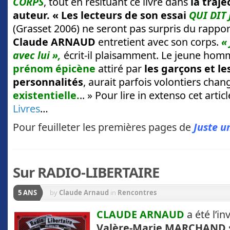
CORPS
, tout en resit
uant ce livre dans
la traj
auteur. « Les lecteurs de son essai
QUI DIT
(Grasset 2006) ne seront pas surpris du rappo
Claude ARNAUD
entretient avec son corps.
«
avec lui »,
écrit-il plaisamment. Le jeune ho
prénom épicène
attiré par
les garçons et le
personnalités
, aurait parfois volontiers cha
existentielle.
.. » Pour lire in extenso cet artic
Livres
…
Pour feuilleter les premières pages de
Juste u
Sur RADIO-LIBERTAIRE
5 ANS
by
Claude Arnaud
in
Rencontres
CLAUDE ARNAUD
a été l’in
Valère-Marie MARCHAND