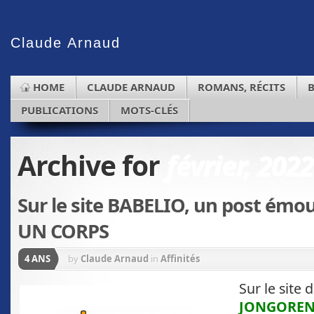
Claude
Arnaud
HOME
CLAUDE ARNAUD
ROMANS, RÉCITS
PUBLICATIONS
MOTS-CLÉS
Archive for
février, 2022
Sur le site BABELIO, un post émo
UN CORPS
4 ANS
by
Claude Arnaud
in
Affinités
Sur le site 
JONGORE