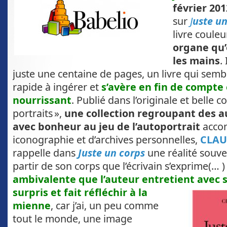
février 20
sur
J
uste un
livre couleu
organe qu’
les mains
.
juste une centaine de pages, un livre qui semb
rapide à ingérer et
s’avère en fin de compt
nourrissant
. Publié dans l’originale et belle co
portraits »,
une collection regroupant des au
avec bonheur au jeu de l’autoportrait
acco
iconographie et d’archives personnelles,
CLAU
rappelle dans
Juste un corps
une réalité souven
partir de son corps que l’écrivain s’exprime(… 
ambivalente que l’auteur entretient avec 
surpris et fait
réfléchir à la
mienne
, car j’ai, un peu comme
tout le monde, une image