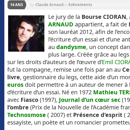
14 ANS
by
Claude Arnaud
in
Evénements
Le jury de la
Bourse CIORAN
,
ARNAUD
appartient, a fait de
son lauréat 2012, afin de l’en
l’écriture d’un essai et d’une a
au
dandysme
, un concept dan
plus large. Créée grâce au leg
sur les droits d’auteurs de l’œuvre d’
Emil CIOR
fut la compagne, remise une fois par an au
Ce
livre
, gestionnaire du legs, cette aide d’un m
euros
doit permettre à un auteur de mener à 
d’écriture d’un essai. Né en 1972
Mathieu TE
avec
Fiasco
(1997),
Journal d’un cœur sec
(19
l’ombre
(Prix de la Nouvelle de l’Académie fran
Technosmose
( 2007) et
Présence d’esprit
( 
essayiste, un poète et un romancier prometteu