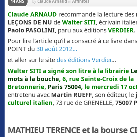
14 ANS
by
Claude Arnaud
in
Affinités
Claude ARNAUD
recommande la lecture des
LEÇONS DE NU
de
Walter SITI
, écrivain itali
Paolo PASOLINI
, paru
aux éditions
VERDIER
.
Pour lire l’article qu’il a consacré à ce livre dan
POINT du
30 août 2012…
et aller sur le site
des éditions Verdier
…
Walter SITI a signé son litre à la librairie
L
mots à la bouche
, 6, rue Sainte-Croix de la
Bretonnerie,
Paris 75004
, le mercredi 17 o
entretenu avec
Martin RUEFF
, son éditeur, le
culturel italien
, 73 rue de GRENELLE,
75007 P
MATHIEU TERENCE et la bourse 