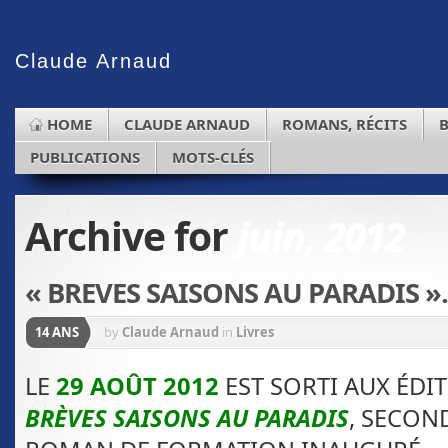
Claude
Arnaud
HOME
CLAUDE ARNAUD
ROMANS, RÉCITS
PUBLICATIONS
MOTS-CLÉS
Archive for
juin, 2012
« BREVES SAISONS AU PARADIS 
14 ANS
by
Claude Arnaud
in
Livres
LE
29 AOÛT 2012
EST SORTI AUX ÉDI
BRÈVES SAISONS AU PARADIS
, SECON