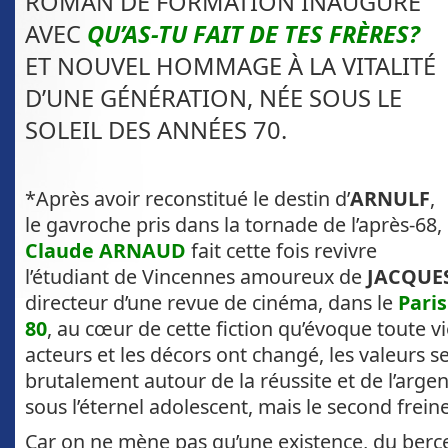
ROMAN DE
FORMATION INAUGURÉ
AVEC
QU’AS-TU FAIT DE TES FRÈRES?
ET NOUVEL HOMMAGE À LA VITALITÉ
D’UNE GÉNÉRATION, NÉE SOUS LE
SOLEIL DES ANNÉES 70.
*Après avoir reconstitué le destin d’
ARNULF
,
le gavroche pris dans la tornade de l’après-68,
Claude ARNAUD
fait cette fois revivre
l’étudiant de Vincennes amoureux de
JACQUE
directeur d’une revue de cinéma, dans le
Pari
80
, au cœur de cette fiction qu’évoque toute vi
acteurs et les décors ont changé, les valeurs 
brutalement autour de la réussite et de l’argent
sous l’éternel adolescent, mais le second frei
Car on ne mène pas qu’une existence, du berc