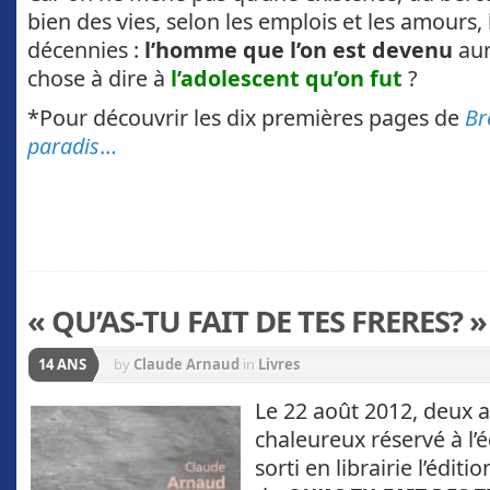
bien des vies, selon les emplois et les amours, l
décennies :
l’homme que l’on est devenu
aur
chose à dire à
l’adolescent qu’on fut
?
*Pour découvrir les dix premières pages de
Br
paradis
…
« QU’AS-TU FAIT DE TES FRERES? 
14 ANS
by
Claude Arnaud
in
Livres
Le 22 août 2012, deux an
chaleureux réservé à l’é
sorti en librairie l’éditi