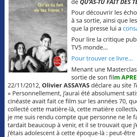
de
QU’AS-TU FAIT DES T
Pour découvrir les échos
à sa sortie, ainsi que le
que la presse lui a
cons
Pour lire la critique
publ
TV5 monde…
Pour trouver ce livre…
Menant une Masterclass 
sortie de son fil
m APRE
22/11/2012,
Olivier ASSAYAS
déclare au site
T
« Personnellement, j’aurai été absolument satis
cinéaste avait fait ce film sur les années 70, q
collecté cette matière-là, cette matière collec
je me suis rendu compte que personne ne le fa
tardait beaucoup à venir, et il se trouvait que j
j’étais adolescent à cette époque-là : peut-être 