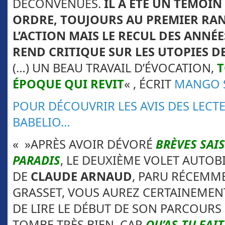
DÉCONVENUES.
IL A ÉTÉ UN TÉMOIN
ORDRE, TOUJOURS AU PREMIER RA
L’ACTION MAIS LE RECUL DES ANNÉE
REND CRITIQUE SUR LES UTOPIES D
(…) UN BEAU TRAVAIL D’ÉVOCATION,
T
ÉPOQUE QUI REVIT
« , ÉCRIT
MANGO 
POUR DÉCOUVRIR LES AVIS DES LECTE
BABELIO…
« »APRÈS AVOIR DÉVORÉ
BRÈVES SAI
PARADIS
, LE DEUXIÈME VOLET AUTO
DE
CLAUDE ARNAUD
, PARU RÉCEMM
GRASSET, VOUS AUREZ CERTAINEMENT
DE LIRE LE DÉBUT DE SON PARCOURS 
TOMBE TRÈS BIEN, CAR
QU’AS-TU FAIT