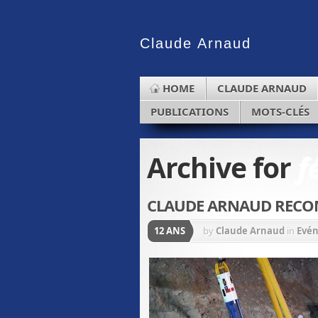
Claude
Arnaud
HOME
CLAUDE ARNAUD
PUBLICATIONS
MOTS-CLÉS
Archive for
f
CLAUDE ARNAUD REC
12 ANS
by
Claude Arnaud
in
Evé