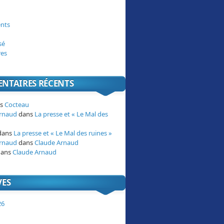
nts
sé
res
NTAIRES RÉCENTS
ns
Cocteau
Arnaud
dans
La presse et « Le Mal des
dans
La presse et « Le Mal des ruines »
Arnaud
dans
Claude Arnaud
ans
Claude Arnaud
VES
26