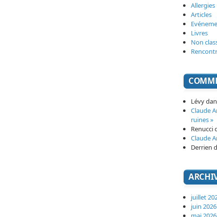
Allergies
Articles
Evéneme
Livres
Non clas
Rencont
COMME
Lévy
da
Claude 
ruines »
Renucci
Claude 
Derrien
d
ARCHI
juillet 20
juin 2026
mai 2026