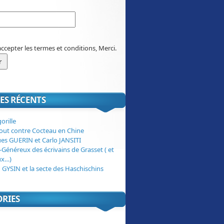
accepter les termes et conditions, Merci.
ES RÉCENTS
orille
tout contre Cocteau en Chine
ues GUERIN et Carlo JANSITI
-Généreux des écrivains de Grasset ( et
ux…)
 GYSIN et la secte des Haschischins
ORIES