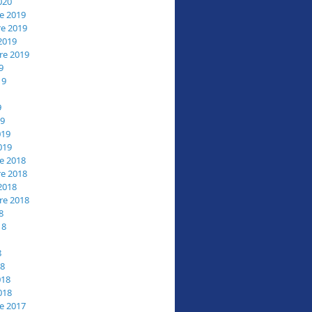
020
e 2019
e 2019
2019
re 2019
9
19
9
19
019
019
e 2018
e 2018
2018
re 2018
8
18
8
18
018
018
e 2017