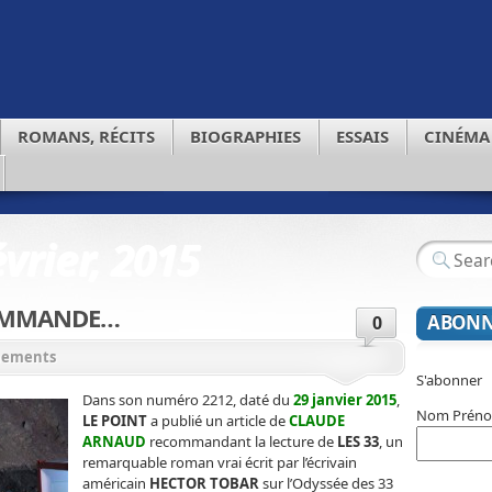
ROMANS, RÉCITS
BIOGRAPHIES
ESSAIS
CINÉMA
évrier, 2015
OMMANDE…
ABONN
0
nements
S'abonner
Dans son numéro 2212, daté du
29 janvier 2015
,
Nom Prén
LE POINT
a publié un article de
CLAUDE
ARNAUD
recommandant la lecture de
LES 33
, un
remarquable roman vrai écrit par l’écrivain
américain
HECTOR TOBAR
sur l’Odyssée des 33