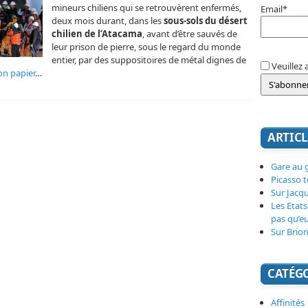
mineurs chiliens qui se retrouvèrent enfermés,
Email*
deux mois durant, dans les
sous-sols du désert
chilien de l’Atacama
, avant d’être sauvés de
leur prison de pierre, sous le regard du monde
entier, par des suppositoires de métal dignes de
Veuillez 
on papier
…
ARTICL
Gare au g
Picasso 
Sur Jacq
Les Etats
pas qu’e
Sur Brion
CATÉG
Affinités