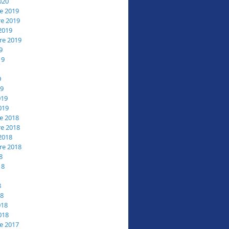
020
e 2019
e 2019
2019
re 2019
9
19
9
19
019
019
e 2018
e 2018
2018
re 2018
8
18
8
18
018
018
e 2017