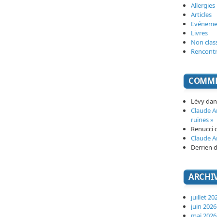
Allergies
Articles
Evéneme
Livres
Non clas
Rencont
COMME
Lévy
da
Claude 
ruines »
Renucci
Claude 
Derrien
d
ARCHI
juillet 20
juin 2026
mai 2026