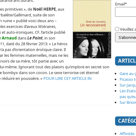
uarante ans durant.
Email*
es primitives », de
Noël HERPE
, aux
Arbalète/Gallimard, suite de son
n ruine » publié voici deux ans –
s exercices d’aveux littéraires,
Veuillez 
t auto-ironiques. CF. l’article publié
e Arnaud
dans
Le Point
, in son
1, daté du 28 février 2013: « Le héros
n’a pas d’orientation érotique claire. Il
par les femmes maternelles, mais ne les
ARTICL
s noirs de sa mère, tôt partie avec un
 lui-même. Ignorant tout des plaisirs qu’implore en secret son
e bombyx dans son cocon. Le sexe terrorise cet éternel
Gare au g
e réduire en poussière. »
POUR LIRE CET ARTICLE IN
Picasso 
Sur Jacq
Les Etats
pas qu’e
Sur Brion
CATÉG
Affinités