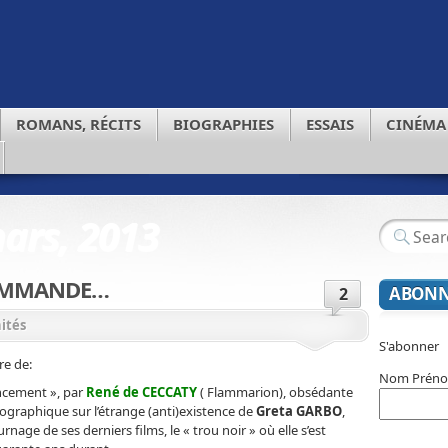
ROMANS, RÉCITS
BIOGRAPHIES
ESSAIS
CINÉMA
ars, 2013
OMMANDE…
ABONN
2
nités
S'abonner
e de:
Nom Prén
ncement », par
René de CECCATY
( Flammarion), obsédante
ographique sur l’étrange (anti)existence de
Greta GARBO
,
urnage de ses derniers films, le « trou noir » où elle s’est