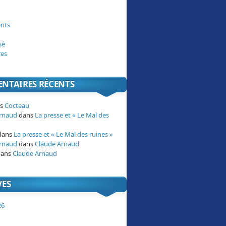
nts
sé
res
NTAIRES RÉCENTS
ns
Cocteau
Arnaud
dans
La presse et « Le Mal des
dans
La presse et « Le Mal des ruines »
Arnaud
dans
Claude Arnaud
ans
Claude Arnaud
VES
26