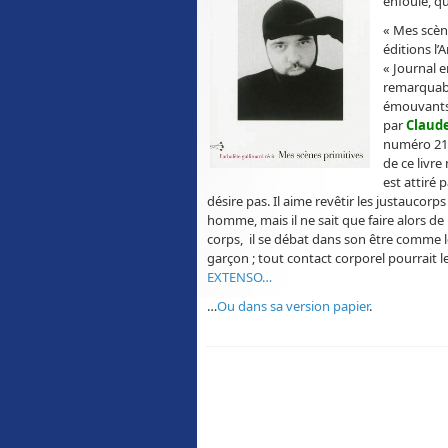
enfouie, q
« Mes scèn
éditions l’
« Journal e
remarquable
émouvants e
par
Claud
numéro 211
de ce livre 
est attiré 
désire pas. Il aime revêtir les justaucorp
homme, mais il ne sait que faire alors de
corps, il se débat dans son être comme l
garçon ; tout contact corporel pourrait l
EXTENSO…
…
Ou dans sa version papier
.