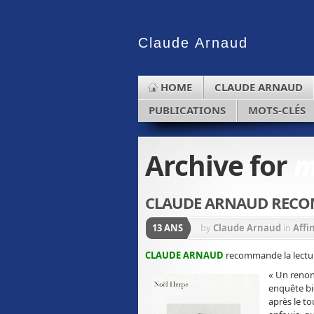
Claude
Arnaud
HOME
CLAUDE ARNAUD
PUBLICATIONS
MOTS-CLÉS
Archive for
m
CLAUDE ARNAUD REC
13 ANS
by
Claude Arnaud
in
Affi
CLAUDE ARNAUD
recommande la lectur
« Un reno
enquête bi
après le to