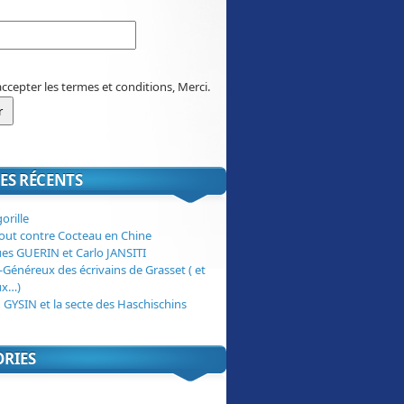
accepter les termes et conditions, Merci.
ES RÉCENTS
orille
tout contre Cocteau en Chine
ues GUERIN et Carlo JANSITI
-Généreux des écrivains de Grasset ( et
ux…)
 GYSIN et la secte des Haschischins
ORIES