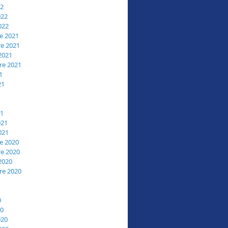
22
022
022
e 2021
e 2021
2021
re 2021
1
21
21
021
021
e 2020
e 2020
2020
re 2020
0
20
020