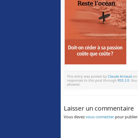
This entry was posted by
Claude Arnaud
on 
responses to this post through
RSS 2.0
. You
allowed.
Laisser un commentaire
Vous devez
vous connecter
pour publier