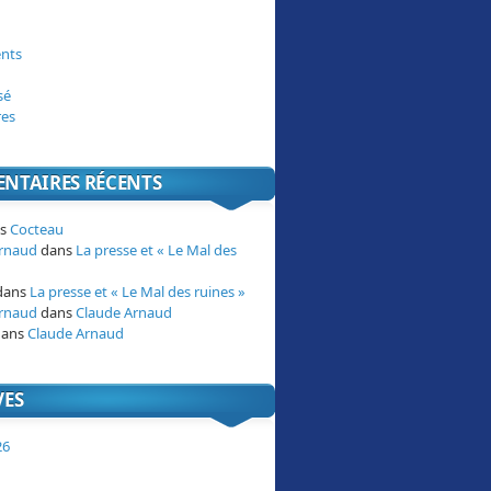
nts
sé
res
NTAIRES RÉCENTS
ns
Cocteau
Arnaud
dans
La presse et « Le Mal des
dans
La presse et « Le Mal des ruines »
Arnaud
dans
Claude Arnaud
ans
Claude Arnaud
VES
26