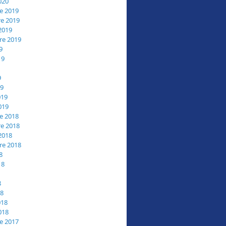
020
e 2019
e 2019
2019
re 2019
9
19
9
19
019
019
e 2018
e 2018
2018
re 2018
8
18
8
18
018
018
e 2017