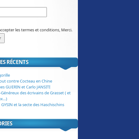
accepter les termes et conditions, Merci.
ES RÉCENTS
orille
tout contre Cocteau en Chine
ues GUERIN et Carlo JANSITI
-Généreux des écrivains de Grasset ( et
ux…)
 GYSIN et la secte des Haschischins
ORIES