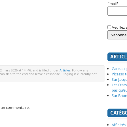
Email*
Veuillez 
ARTICL
Gare au g
2 mars 2026 at 14h46, and is filed under
Articles
. Follow any
Picasso 
 can skip to the end and leave a response. Pinging is currently not
Sur Jacq
Les Etats
pas qu’e
Sur Brion
 un commentaire.
CATÉG
Affinités