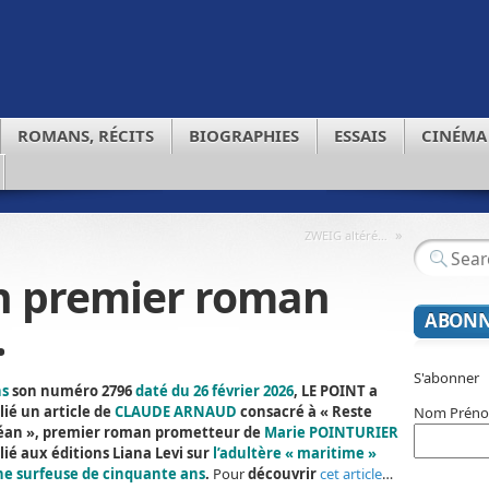
ROMANS, RÉCITS
BIOGRAPHIES
ESSAIS
CINÉMA
»
ZWEIG altéré…
un premier roman
ABONN
…
S'abonner
s
son numéro 2796
daté du 26 février 2026
, LE POINT a
lié un article de
CLAUDE ARNAUD
consacré à « Reste
Nom Prén
céan », premier roman prometteur de
Marie POINTURIER
lié aux éditions Liana Levi sur
l’adultère « maritime »
ne surfeuse de cinquante ans
.
Pour
découvrir
cet article
…