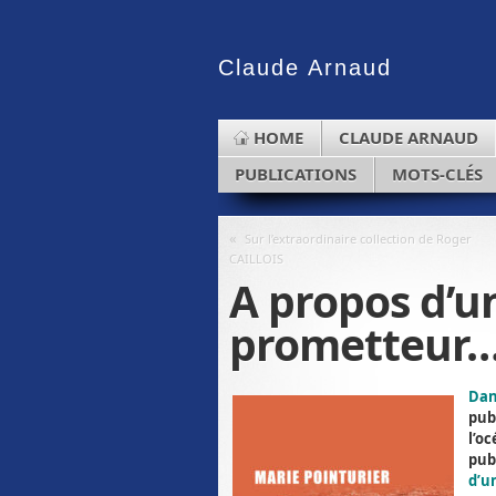
Claude
Arnaud
HOME
CLAUDE ARNAUD
PUBLICATIONS
MOTS-CLÉS
«
Sur l’extraordinaire collection de Roger
CAILLOIS
A propos d’
prometteur
Dan
pub
l’o
pub
d’u