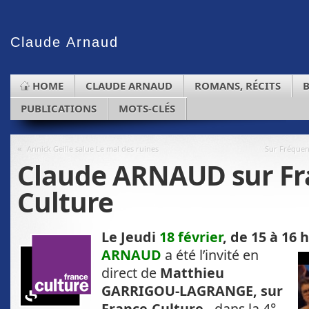
Claude
Arnaud
HOME
CLAUDE ARNAUD
ROMANS, RÉCITS
PUBLICATIONS
MOTS-CLÉS
«
Annick Geille salue Le mal des ruines
Sur Fréquen
Claude ARNAUD sur Fr
Culture
Le Jeudi
18 février
, de 15 à 16 
ARNAUD
a été l’invité en
direct de
Matthieu
GARRIGOU-LAGRANGE, sur
France-Culture,
dans la 4°