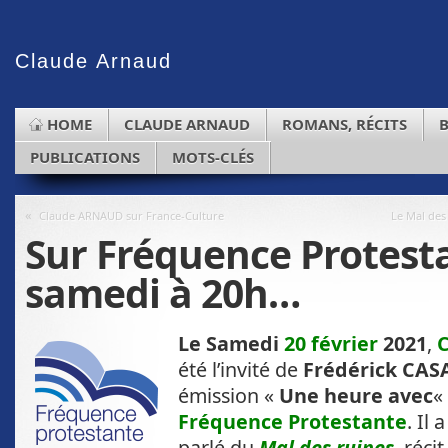
Claude
Arnaud
HOME
CLAUDE ARNAUD
ROMANS, RÉCITS
PUBLICATIONS
MOTS-CLÉS
«
Claude ARNAUD sur France-Culture
Le Mal des 
Sur Fréquence Protesta
samedi à 20h…
Le Samedi
20 février
2021
,
été l’invité de
Frédérick CA
émission «
Une heure avec
«
Fréquence
Protestante
. Il a
parlé du
Mal des ruines
, récit