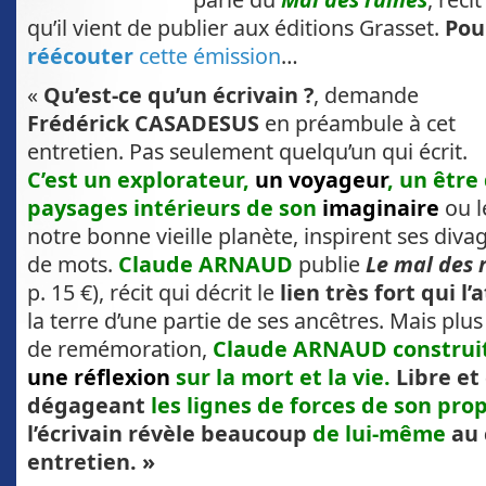
qu’il vient de publier aux éditions Grasset.
Pou
réécouter
cette émission
…
«
Qu’est-ce qu’un écrivain ?
, demande
Frédérick CASADESUS
en préambule à cet
entretien. Pas seulement quelqu’un qui écrit.
C’est un explorateur,
un voyageur
, un être
paysages intérieurs de son
imaginaire
ou le
notre bonne vieille planète, inspirent ses diva
de mots.
Claude ARNAUD
publie
Le mal des 
p. 15 €), récit qui décrit le
lien très fort qui l
la terre d’une partie de ses ancêtres. Mais plus
de remémoration,
Claude ARNAUD construit
une réflexion
sur la mort et la vie.
Libre et
dégageant
les lignes de forces de son pro
l’écrivain révèle beaucoup
de lui-même
au 
entretien. »