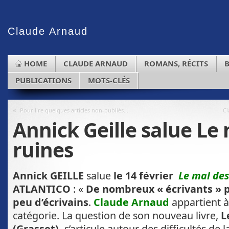
Claude
Arnaud
HOME
CLAUDE ARNAUD
ROMANS, RÉCITS
PUBLICATIONS
MOTS-CLÉS
«
Pour lire quelques articles non-publiés…
Cl
Annick Geille salue Le
ruines
Annick GEILLE
salue
le 14 février
Le mal des
ATLANTICO
: «
De nombreux « écrivants » pu
peu d’écrivains
.
Claude Arnaud
appartient à
catégorie. La question de son nouveau livre,
L
(Grasset),
s’articule autour des difficultés de 