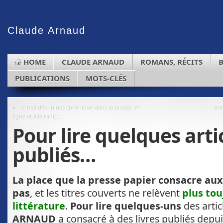
Claude
Arnaud
HOME
CLAUDE ARNAUD
ROMANS, RÉCITS
PUBLICATIONS
MOTS-CLÉS
«
Le mal des ruines chroniqué dans la presse, en
Ann
ligne et à la radio…
Pour lire quelques arti
publiés…
La place que la presse papier consacre au
pas
, et les titres couverts ne relèvent
plus tou
littérature
.
Pour lire quelques-uns
des artic
ARNAUD
a consacré à des livres publiés depui