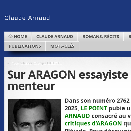
Claude
Arnaud
HOME
CLAUDE ARNAUD
ROMANS, RÉCITS
PUBLICATIONS
MOTS-CLÉS
«
Pour célébrer Georges LIEBERT…
Sur ARAGON essayiste 
menteur
Dans son numéro 2762 d
2025,
LE POINT
pubie u
ARNAUD
consacré au 
critiques d’ARAGON
qu
Pléiade. Pour découvri