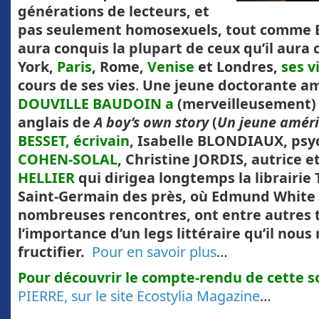
générations de lecteurs, et
pas seulement homosexuels, tout comme
aura conquis la plupart de ceux qu’il aura 
York,
Paris
, Rome,
Venise
et Londres,
ses v
cours de ses vies
.
Une jeune doctorante am
DOUVILLE BAUDOIN a
(merveilleusement) l
anglais de
A boy’s own story
(
Un jeune améri
BESSET, écrivain
, Isabelle BLONDIAUX, psy
COHEN-SOLAL
, Christine JORDIS, autrice e
HELLIER
qui dirigea longtemps la librairie 
Saint-
Germain des près, où Edmund White f
nombreuses rencontres, ont entre autres
l’importance d’un legs littéraire qu’il nous 
fructifier.
Pour en savoir plus
…
Pour découvrir le compte-rendu de cette s
PIERRE, sur le site Ecostylia Magazine
…