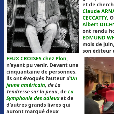
et de cherc
Claude ARN
CECCATTY,
Ol
Albert DICH
ont rendu
h
EDMUND WH
mois de jui
son éditeur 
FEUX CROISES chez Plon
,
n’ayant pu venir. Devant une
cinquantaine de personnes,
ils ont évoqués l’auteur
d’
Un
jeune américain
, de La
Tendresse sur la peau
, de
La
Symphonie des adieux
et de
d’autres grands livres qui
auront marqué deux