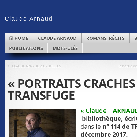
Claude
Arnaud
HOME
CLAUDE ARNAUD
ROMANS, RÉCITS
PUBLICATIONS
MOTS-CLÉS
«
CLAUDE ARNAUD à BRUXELLES
Ressortie d
« PORTRAITS CRACHES 
TRANSFUGE
« Claude ARNAU
bibliothèque, écri
dans
le n° 114 de
décembre 2017
.