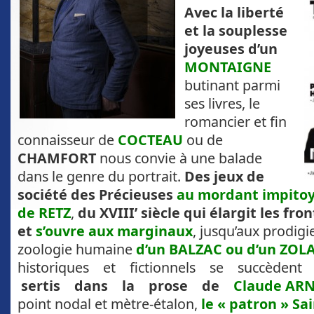
Avec la liberté
et
la souplesse
joyeuses d’un
MONTAIGNE
butinant parmi
ses livres, le
romancier et fin
connaisseur de
COCTEAU
ou de
CHAMFORT
nous convie à une balade
dans le genre du portrait.
Des jeux de
société des Précieuses
au mordant impitoy
de RETZ
,
du XVIII’ siècle qui élargit les fron
et
s’ouvre aux marginaux
, jusqu’aux prodigi
zoologie humaine
d’un BALZAC ou d’un ZOL
historiques et fictionnels se succèdent a
sertis dans la prose de
Claude AR
point nodal et mètre-étalon,
le « patron » Sa