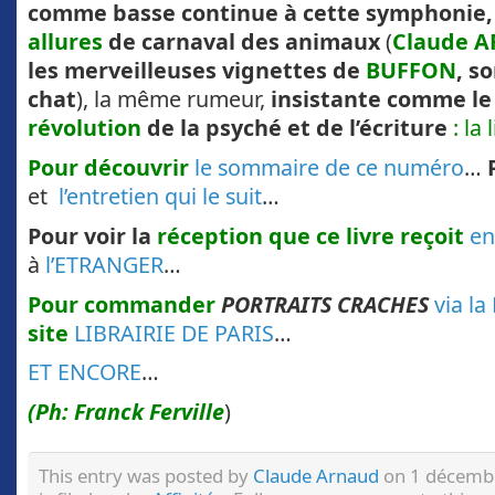
comme basse continue à cette symphonie,
allures
de carnaval des animaux
(
Claude 
les merveilleuses vignettes de
BUFFON
, s
chat
), la même rumeur,
insistante comme l
révolution
de la psyché et de l’écriture
: la 
Pour découvrir
le sommaire de ce numéro
…
P
et
l’entretien qui le suit
…
Pour voir la
réception que ce livre reçoit
en
à
l’ETRANGER
…
Pour commander
PORTRAITS CRACHES
via l
site
LIBRAIRIE DE PARIS
…
ET ENCORE
…
(Ph: Franck Ferville
)
This entry was posted by
Claude Arnaud
on 1 décembr