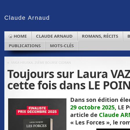
Claude
Arnaud
HOME
CLAUDE ARNAUD
ROMANS, RÉCITS
PUBLICATIONS
MOTS-CLÉS
«
MAÏA HRUSKA, 25ÈME BOURSE CIORAN
Toujours sur Laura VA
cette fois dans LE POI
Dans son édition él
29 octobre 2025,
LE P
article de
Claude A
« Les Forces », le ro