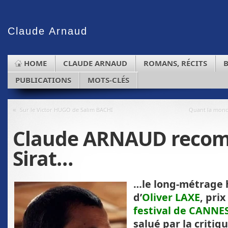
Claude
Arnaud
HOME
CLAUDE ARNAUD
ROMANS, RÉCITS
PUBLICATIONS
MOTS-CLÉS
«
Sur le Victor HUGO de Salim BACHI
Quant la mono
Claude ARNAUD reco
Sirat…
…le long-métrage
d’
Oliver LAXE
, pri
festival de CANNE
salué par la critiq