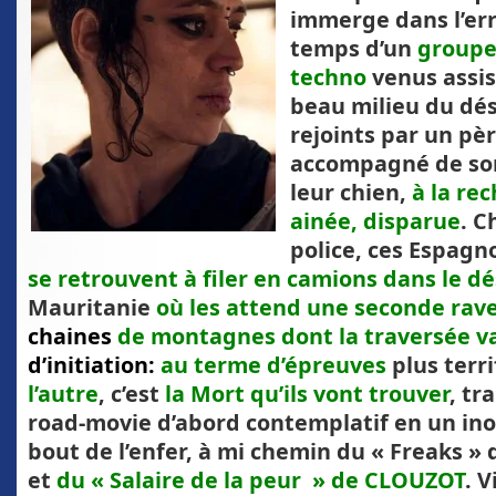
immerge dans l’er
temps d’un
groupe
techno
venus assis
beau milieu du dé
rejoints par un pèr
accompagné de son 
leur chien,
à la rec
ainée, disparue
. C
police, ces Espagn
se retrouvent à filer en camions dans le dé
Mauritanie
où les attend une seconde rav
chaines
de montagnes dont la traversée v
d’initiation:
au terme d’épreuves
plus terr
l’autre
, c’est
la Mort qu’ils vont trouver
, tr
road-movie d’abord contemplatif en un in
bout de l’enfer, à mi chemin du « Freaks
et
du « Salaire de la peur » de CLOUZOT
. 