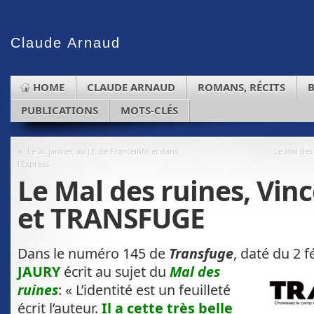
Claude
Arnaud
HOME
CLAUDE ARNAUD
ROMANS, RÉCITS
PUBLICATIONS
MOTS-CLÉS
«
Le 26 janvier, au j.t. de Franceinfo et dans
Le mal des
l’Express
Le Mal des ruines, Vin
et TRANSFUGE
Dans le numéro 145 de
Transfuge
, daté du 2 f
JAURY
écrit au sujet du
Mal des
ruines
: « L’identité est un feuilleté
écrit l’auteur.
Il a cette très belle