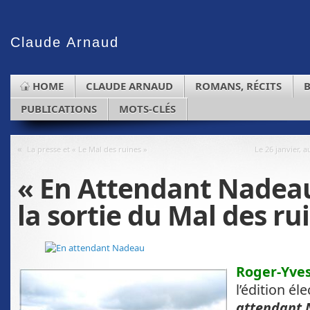
Claude
Arnaud
HOME
CLAUDE ARNAUD
ROMANS, RÉCITS
PUBLICATIONS
MOTS-CLÉS
«
La presse et « Le Mal des ruines »
Le 26 janvier, a
« En Attendant Nadeau
la sortie du Mal des r
Roger-Yve
l’édition él
attendant