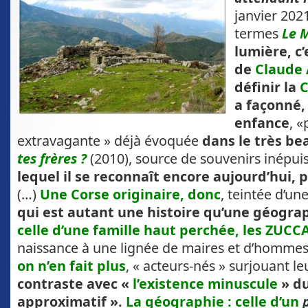
janvier 2021
termes
Le
M
lumière, c
de
Claude
définir la
C
a façonné,
enfance
, 
extravagante » déjà évoquée
dans le très be
tes frères ?
(2010), source de souvenirs inépui
lequel il se reconnaît encore aujourd’hui, 
(…)
Une Corse originaire, donc
, teintée d’un
qui est autant une histoire qu’une géogra
celle d’une famille haut perchée,
les ZUCC
naissance à une lignée de maires et d’hommes
on n’en fait plus
, « acteurs-nés » surjouant le
contraste avec «
l’existence minuscule
» du
approximatif ».
La géographie : celle d’un