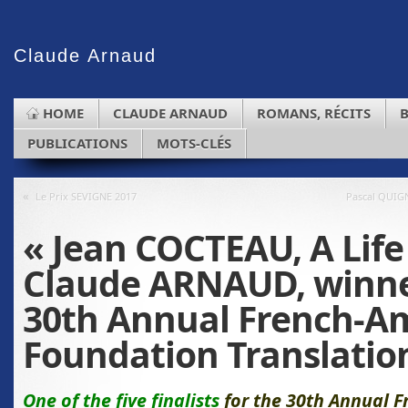
Claude
Arnaud
HOME
CLAUDE ARNAUD
ROMANS, RÉCITS
PUBLICATIONS
MOTS-CLÉS
«
Le Prix SEVIGNE 2017
Pascal QUIGN
« Jean COCTEAU, A Life 
Claude ARNAUD, winne
30th Annual French-A
Foundation Translation
One of the five finalists
for the 30th Annual 