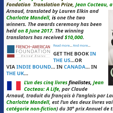
Fondation Translation Prize,
Jean Cocteau, a
Arnaud, translated by Lauren Elkin
and
Charlotte Mandell,
is
one the two
winners. The awards ceremony has been
held
on 8 June 2017
. The winning
translators has received
$10,000
.
Read more
…
And more
…
GET THE BOOK
IN
THE US
…OR
VIA
INDIE BOUND
… IN
CANADA
… IN
THE UK
…
L’un des cinq livres
finalistes,
Jean
Cocteau: A Life
, par Claude
Arnaud, traduit du français à l’anglais par La
Charlotte Mandell,
est l’un des deux livres va
catégorie non-fiction
) du 30° prix Annuel de 