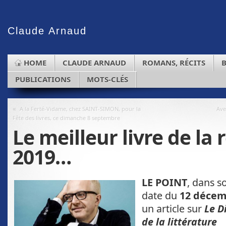
Claude
Arnaud
HOME
CLAUDE ARNAUD
ROMANS, RÉCITS
PUBLICATIONS
MOTS-CLÉS
«
A la Ferté-Vidame, chez SAINT-SIMON, pour la
Ave
Fête des livres, ce dimanche 8 septembre
Le meilleur livre de la 
2019…
LE POINT
, dans 
date du
12 décem
un article sur
Le D
de la littérature