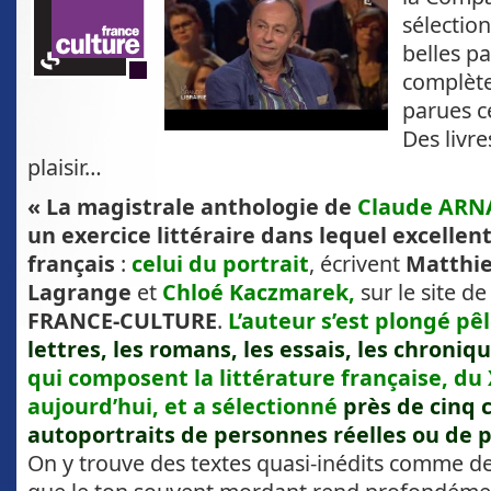
sélectio
belles p
complète
parues c
Des livre
plaisir…
« La magistrale anthologie de
Claude AR
un exercice littéraire dans lequel excellent
français
:
celui du portrait
, écrivent
Matthie
Lagrange
et
Chloé Kaczmarek,
sur le site de
FRANCE-CULTURE
.
L’auteur s’est plongé p
lettres, les romans, les essais, les chroniq
qui composent la littérature française, du 
aujourd’hui, et a sélectionné
près de cinq 
autoportraits de personnes réelles ou de p
On y trouve des textes quasi-inédits comme des