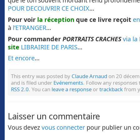
que le ton souvent mordant rend profondéme
POUR DECOUVRIR CE CHOIX
…
Pour voir
la réception
que ce livre reçoit
en
à
l’ETRANGER
…
Pour commander
PORTRAITS CRACHES
via l
site
LIBRAIRIE DE PARIS
…
Et encore
…
This entry was posted by
Claude Arnaud
on 20 décemb
and is filed under
Evénements
. Follow any responses 
RSS 2.0
. You can
leave a response
or
trackback
from y
Laisser un commentaire
Vous devez
vous connecter
pour publier un c