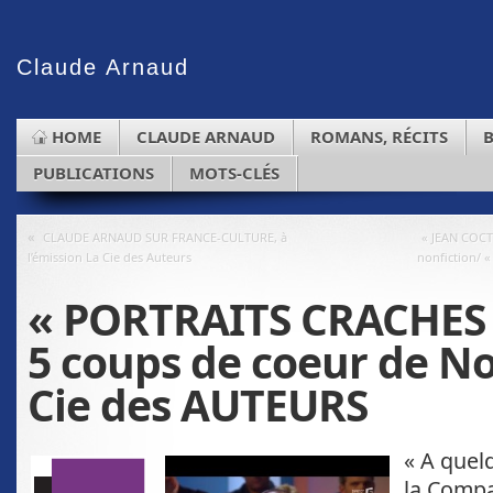
Claude
Arnaud
HOME
CLAUDE ARNAUD
ROMANS, RÉCITS
PUBLICATIONS
MOTS-CLÉS
«
CLAUDE ARNAUD SUR FRANCE-CULTURE, à
« JEAN COCTE
l’émission La Cie des Auteurs
nonfiction/ «
« PORTRAITS CRACHES 
5 coups de coeur de No
Cie des AUTEURS
« A quel
la Compa