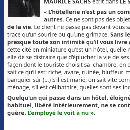
MAURICE SACHS
écrit dans
LE 
«
L’hôtellerie n’est pas un c
autres
. Ce ne sont pas des obje
de la vie
. Le client ne passe pas devant vous s
trace qu’un sourire ou qu’une grimace.
Sans le
presque toute son intimité qu’il vous livre 
cette cité en miniature qu’est un hôtel, quelle 
elle de se distraire que d’éplucher la vie de ses
façon dont le touriste choisit sa chambre, en d
sait ce qu’il est: riche, avare, ruinée, bluffeur
banquier sûr (…) S’il est marié, on sait vite c
ménage, s’il est célibataire, quelles sont ses i
Quelqu’un qui passe dans un hôtel, éloigné
habituel, libéré intérieurement,
ne se cont
guère.
L’employé le voit à nu »
.