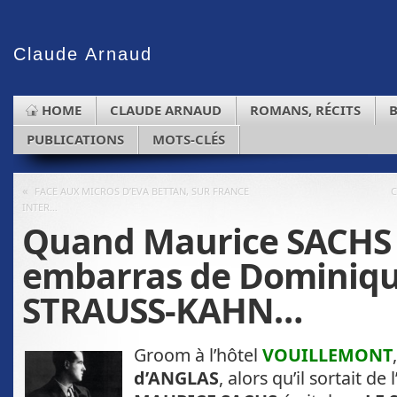
Claude
Arnaud
HOME
CLAUDE ARNAUD
ROMANS, RÉCITS
PUBLICATIONS
MOTS-CLÉS
«
FACE AUX MICROS D’EVA BETTAN, SUR FRANCE
INTER…
Quand Maurice SACHS é
embarras de Dominiq
STRAUSS-KAHN…
Groom à l’hôtel
VOUILLEMONT
d’ANGLAS
, alors qu’il sortait de