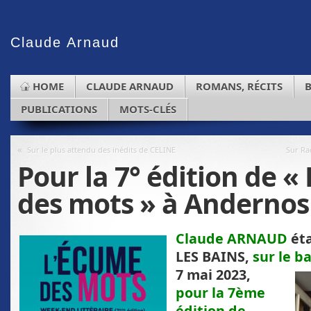
Claude
Arnaud
HOME
CLAUDE ARNAUD
ROMANS, RÉCITS
PUBLICATIONS
MOTS-CLÉS
«
Sur le plus attendu des inédits de CELINE
Sur Rad
Pour la 7° édition de «
des mots » à Andernos
Claude ARNAUD
ét
LES BAINS,
sur le b
7 mai 2023,
pour la 7ème
édition de