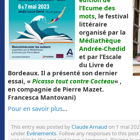
l’Ecume des
mots
, le festival
littéraire
organisé par la
Médiathèque
Andrée-Chedid
et par l’Escale
du Livre de
Bordeaux. Il a présenté son dernier
essai, «
Picasso tout contre Cocteau
« ,
en compagnie de Pierre Mazet.
(
Francesca Mantovani)
Pour en savoir plus
…
This entry was posted by
Claude Arnaud
on 1 mai 2023
under
Evénements
. Follow any responses to this pos
can skip to the end and leave a response. Pinging is c