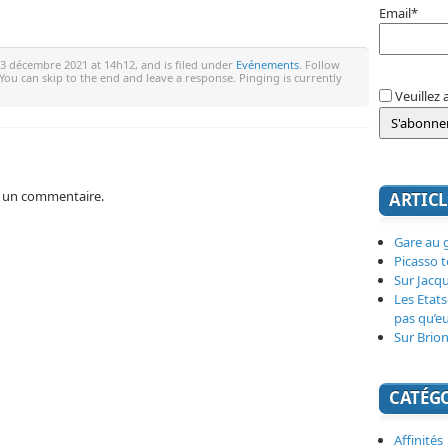
Email*
3 décembre 2021 at 14h12, and is filed under
Evénements
. Follow
 You can skip to the end and leave a response. Pinging is currently
Veuillez 
 un commentaire.
ARTICL
Gare au g
Picasso 
Sur Jacq
Les Etats
pas qu’e
Sur Brion
CATÉG
Affinités