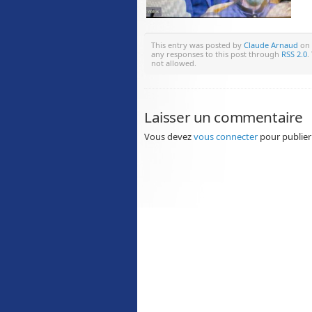
This entry was posted by
Claude Arnaud
on 
any responses to this post through
RSS 2.0
.
not allowed.
Laisser un commentaire
Vous devez
vous connecter
pour publier