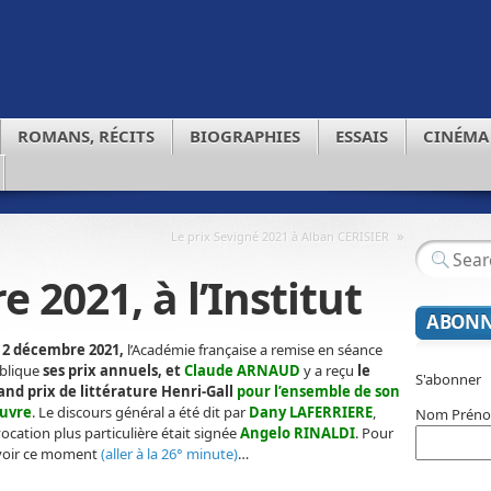
ROMANS, RÉCITS
BIOGRAPHIES
ESSAIS
CINÉMA
»
Le prix Sevigné 2021 à Alban CERISIER
 2021, à l’Institut
ABONN
 2 décembre 2021,
l’Académie française a remise en séance
blique
ses prix annuels, et
Claude ARNAUD
y a reçu
le
S'abonner
and prix de littérature Henri-Gall
pour l’ensemble de son
uvre
. Le discours général a été dit par
Dany LAFERRIERE
,
Nom Prén
vocation plus particulière était signée
Angelo RINALDI
. Pour
voir ce moment
(aller à la 26° minute)
…