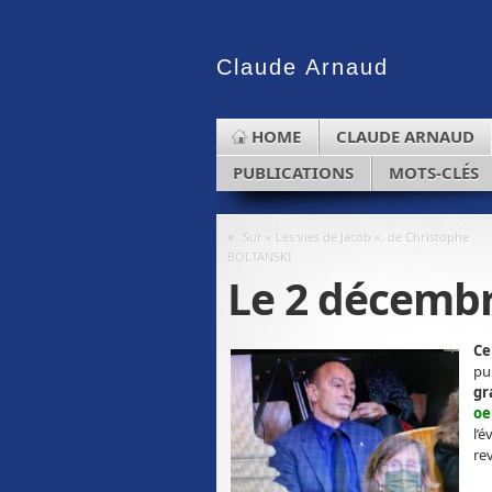
Claude
Arnaud
HOME
CLAUDE ARNAUD
PUBLICATIONS
MOTS-CLÉS
«
Sur « Les vies de Jacob », de Christophe
BOLTANSKI
Le 2 décembre
Ce
pu
gr
oe
l’é
re