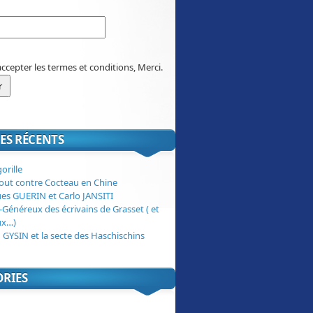
accepter les termes et conditions, Merci.
ES RÉCENTS
orille
tout contre Cocteau en Chine
ues GUERIN et Carlo JANSITI
-Généreux des écrivains de Grasset ( et
ux…)
 GYSIN et la secte des Haschischins
ORIES