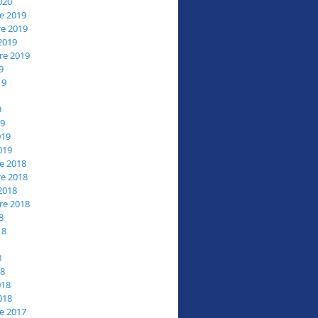
020
e 2019
e 2019
2019
re 2019
9
19
9
19
019
019
e 2018
e 2018
2018
re 2018
8
18
8
18
018
018
e 2017