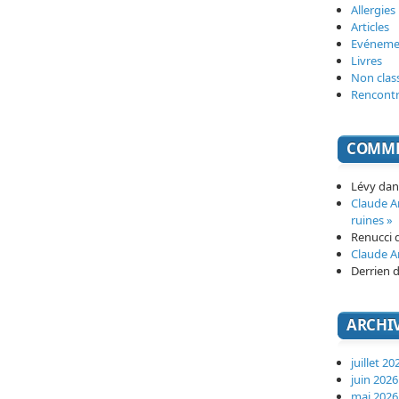
Allergies
Articles
Evéneme
Livres
Non clas
Rencont
COMME
Lévy
da
Claude 
ruines »
Renucci
Claude 
Derrien
d
ARCHI
juillet 20
juin 2026
mai 2026