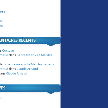
nts
sé
res
NTAIRES RÉCENTS
ns
Cocteau
Arnaud
dans
La presse et « Le Mal des
dans
La presse et « Le Mal des ruines »
Arnaud
dans
Claude Arnaud
ans
Claude Arnaud
VES
26