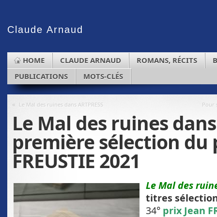
Claude
Arnaud
HOME
CLAUDE ARNAUD
ROMANS, RÉCITS
PUBLICATIONS
MOTS-CLÉS
«
Le Mal des ruines dans ARTPRESS
Pour 
Le Mal des ruines dans
première sélection du 
FREUSTIE 2021
Le Mal des ruin
titres sélectio
34°
prix Jean F