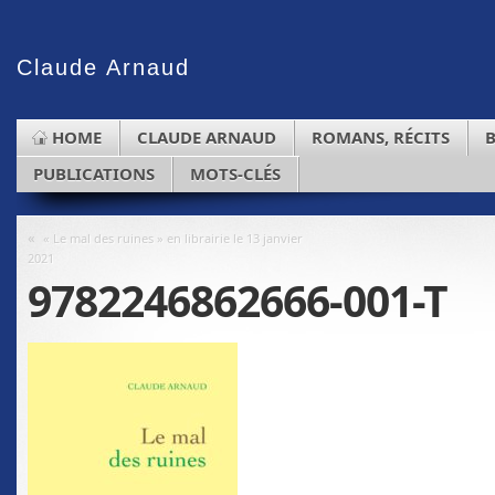
Claude
Arnaud
HOME
CLAUDE ARNAUD
ROMANS, RÉCITS
PUBLICATIONS
MOTS-CLÉS
«
« Le mal des ruines » en librairie le 13 janvier
2021
9782246862666-001-T